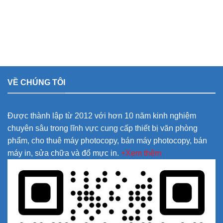
VỀ CHÚNG TÔI
Được thành lập từ 2012 với hơn 10 năm kinh nghiệm
chuyên sâu trong lĩnh vực cung cấp thiết bị văn phòng
phẩm, cho thuê máy photocopy, bán máy photocopy, bán
máy in, sửa chữa và đổ mực in.
+Xem thêm