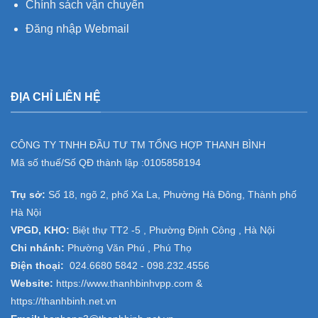
Chính sách vận chuyển
Đăng nhập Webmail
ĐỊA CHỈ LIÊN HỆ
CÔNG TY TNHH ĐẦU TƯ TM TỔNG HỢP THANH BÌNH
Mã số thuế/Số QĐ thành lập :
0105858194
Trụ sở:
Số 18, ngõ 2, phố Xa La, Phường Hà Đông, Thành phố
Hà Nội
VPGD, KHO:
Biệt thự TT2 -5 , Phường Định Công , Hà Nội
Chi nhánh:
Phường Văn Phú , Phú Thọ
Điện thoại:
024.6680 5842 -
098.232.4556
Website:
https://www.thanhbinhvpp.com
&
https://thanhbinh.net.vn