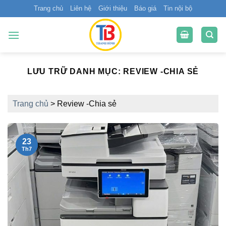
Bỏ
Trang chủ
Liên hệ
Giới thiệu
Báo giá
Tin nội bộ
qua
nội
dung
LƯU TRỮ DANH MỤC:
REVIEW -CHIA SẺ
Trang chủ
>
Review -Chia sẻ
23
Th7