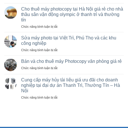
(VAT)
Bán
Cho thuê máy photocopy tại Hà Nội giá rẻ cho nhà
máy
thầu sân vận động olympic ở thanh trì và thường
photocopy
tín
Ricoh
ở
Chức năng bình luận bị tắt
cũ
Cho
giá
thuê
rẻ,
Sửa máy photo tại Việt Trì, Phú Thọ và các khu
máy
Bán
công nghiệp
photocopy
máy
ở
Chức năng bình luận bị tắt
tại
photocopy
Sửa
Hà
cũ
máy
Nội
Bán và cho thuê máy Photocopy văn phòng giá rẻ
tại
photo
giá
KCN
ở
Chức năng bình luận bị tắt
tại
rẻ
Vạn
Bán
Việt
cho
Xuân,
và
Trì,
Cung cấp máy hủy tài liệu giá ưu đãi cho doanh
nhà
Lâm
cho
Phú
nghiệp tại đại dự án Thanh Trì, Thường Tín – Hà
thầu
Thao,
thuê
Thọ
sân
Trung
Nội
máy
và
vận
Hà
Photocopy
ở
Chức năng bình luận bị tắt
các
động
văn
Cung
khu
olympic
phòng
cấp
công
ở
giá
máy
nghiệp
thanh
rẻ
hủy
trì
tài
và
liệu