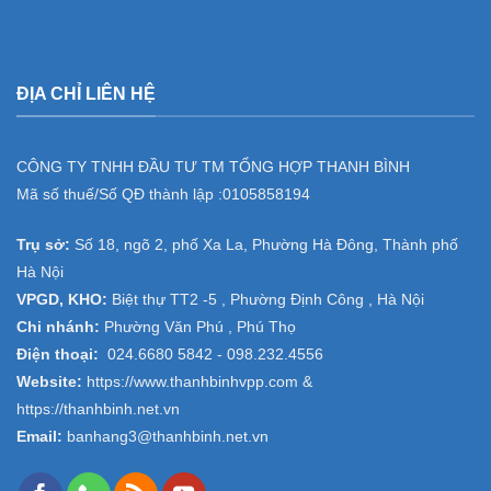
ĐỊA CHỈ LIÊN HỆ
CÔNG TY TNHH ĐẦU TƯ TM TỔNG HỢP THANH BÌNH
Mã số thuế/Số QĐ thành lập :
0105858194
Trụ sở:
Số 18, ngõ 2, phố Xa La, Phường Hà Đông, Thành phố
Hà Nội
VPGD, KHO:
Biệt thự TT2 -5 , Phường Định Công , Hà Nội
Chi nhánh:
Phường Văn Phú , Phú Thọ
Điện thoại:
024.6680 5842 -
098.232.4556
Website:
https://www.thanhbinhvpp.com
&
https://thanhbinh.net.vn
Email:
banhang3@thanhbinh.net.vn