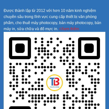
Được thành lập từ 2012 với hơn 10 năm kinh nghiệm
chuyên sâu trong lĩnh vực cung cấp thiết bị văn phòng
phẩm, cho thuê máy photocopy, bán máy photocopy, bán
máy in, sửa chữa và đổ mực in.
+Xem thêm