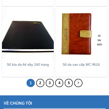
Sổ bìa da A4 dày 240 trang
Sổ da cao cấp MC 9616
1
2
3
4
5
VỀ CHÚNG TÔI