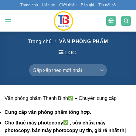
Bỏ
Trang chủ
Liên hệ
Giới thiệu
Báo giá
Tin nội bộ
qua
nội
dung
Trang chủ
/
VĂN PHÒNG PHẨM
LỌC
Văn phòng phẩm Thanh Bình
– Chuyên cung cấp
Cung cấp văn phòng phẩm tổng hợp.
Cho thuê máy photocopy
, sửa chữa máy
photocopy, bán máy photocopy uy tín, giá rẻ nhất thị