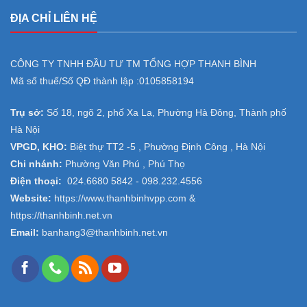
ĐỊA CHỈ LIÊN HỆ
CÔNG TY TNHH ĐẦU TƯ TM TỔNG HỢP THANH BÌNH
Mã số thuế/Số QĐ thành lập :
0105858194
Trụ sở:
Số 18, ngõ 2, phố Xa La, Phường Hà Đông, Thành phố
Hà Nội
VPGD, KHO:
Biệt thự TT2 -5 , Phường Định Công , Hà Nội
Chi nhánh:
Phường Văn Phú , Phú Thọ
Điện thoại:
024.6680 5842 -
098.232.4556
Website:
https://www.thanhbinhvpp.com
&
https://thanhbinh.net.vn
Email:
banhang3@thanhbinh.net.vn