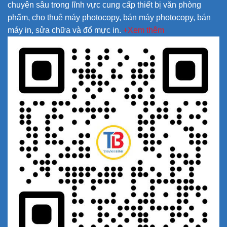
chuyên sâu trong lĩnh vực cung cấp thiết bị văn phòng
phẩm, cho thuê máy photocopy, bán máy photocopy, bán
máy in, sửa chữa và đổ mực in.
+Xem thêm