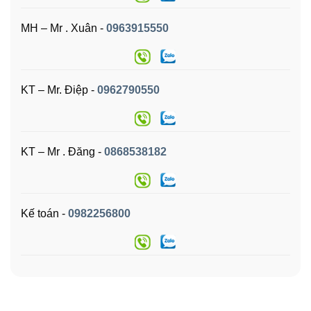
MH – Mr . Xuân -
0963915550
KT – Mr. Điệp -
0962790550
KT – Mr . Đăng -
0868538182
Kế toán -
0982256800