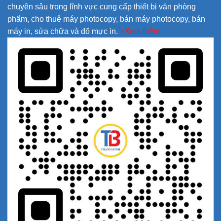
chuyên sâu trong lĩnh vực cung cấp thiết bị văn phòng
phẩm, cho thuê máy photocopy, bán máy photocopy, bán
máy in, sửa chữa và đổ mực in.
+Xem thêm