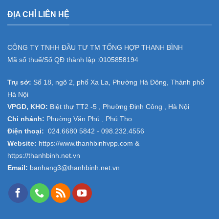
ĐỊA CHỈ LIÊN HỆ
CÔNG TY TNHH ĐẦU TƯ TM TỔNG HỢP THANH BÌNH
Mã số thuế/Số QĐ thành lập :
0105858194
Trụ sở:
Số 18, ngõ 2, phố Xa La, Phường Hà Đông, Thành phố
Hà Nội
VPGD, KHO:
Biệt thự TT2 -5 , Phường Định Công , Hà Nội
Chi nhánh:
Phường Văn Phú , Phú Thọ
Điện thoại:
024.6680 5842 -
098.232.4556
Website:
https://www.thanhbinhvpp.com
&
https://thanhbinh.net.vn
Email:
banhang3@thanhbinh.net.vn