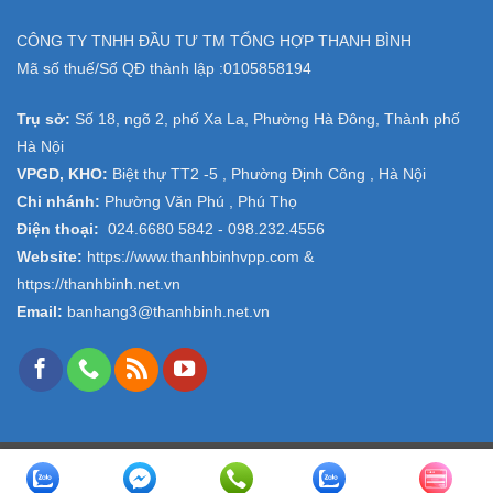
CÔNG TY TNHH ĐẦU TƯ TM TỔNG HỢP THANH BÌNH
Mã số thuế/Số QĐ thành lập :
0105858194
Trụ sở:
Số 18, ngõ 2, phố Xa La, Phường Hà Đông, Thành phố
Hà Nội
VPGD, KHO:
Biệt thự TT2 -5 , Phường Định Công , Hà Nội
Chi nhánh:
Phường Văn Phú , Phú Thọ
Điện thoại:
024.6680 5842 -
098.232.4556
Website:
https://www.thanhbinhvpp.com
&
https://thanhbinh.net.vn
Email:
banhang3@thanhbinh.net.vn
Copyright 2026 ©
VPP Thanh Bình
- Design and Seo by
ngolongnd.net