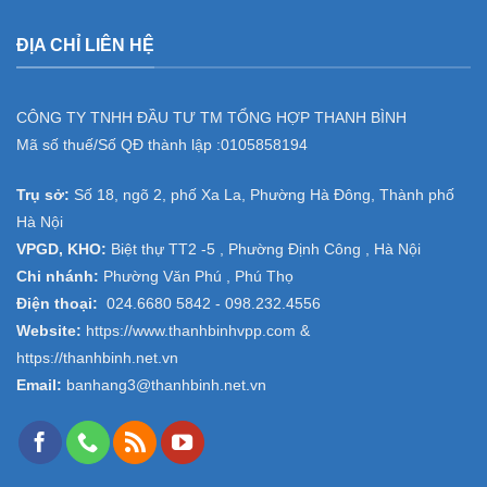
ĐỊA CHỈ LIÊN HỆ
CÔNG TY TNHH ĐẦU TƯ TM TỔNG HỢP THANH BÌNH
Mã số thuế/Số QĐ thành lập :
0105858194
Trụ sở:
Số 18, ngõ 2, phố Xa La, Phường Hà Đông, Thành phố
Hà Nội
VPGD, KHO:
Biệt thự TT2 -5 , Phường Định Công , Hà Nội
Chi nhánh:
Phường Văn Phú , Phú Thọ
Điện thoại:
024.6680 5842 -
098.232.4556
Website:
https://www.thanhbinhvpp.com
&
https://thanhbinh.net.vn
Email:
banhang3@thanhbinh.net.vn