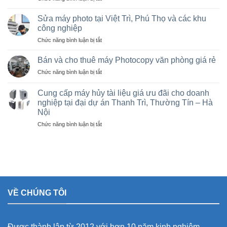
Cho
giá
thuê
rẻ,
Sửa máy photo tại Việt Trì, Phú Thọ và các khu
máy
Bán
công nghiệp
photocopy
máy
ở
Chức năng bình luận bị tắt
tại
photocopy
Sửa
Hà
cũ
máy
Nội
Bán và cho thuê máy Photocopy văn phòng giá rẻ
tại
photo
giá
KCN
ở
Chức năng bình luận bị tắt
tại
rẻ
Vạn
Bán
Việt
cho
Xuân,
và
Trì,
Cung cấp máy hủy tài liệu giá ưu đãi cho doanh
nhà
Lâm
cho
Phú
nghiệp tại đại dự án Thanh Trì, Thường Tín – Hà
thầu
Thao,
thuê
Thọ
sân
Trung
Nội
máy
và
vận
Hà
Photocopy
ở
Chức năng bình luận bị tắt
các
động
văn
Cung
khu
olympic
phòng
cấp
công
ở
giá
máy
nghiệp
thanh
rẻ
hủy
trì
tài
và
liệu
thường
giá
tín
VỀ CHÚNG TÔI
ưu
đãi
cho
doanh
Được thành lập từ 2012 với hơn 10 năm kinh nghiệm