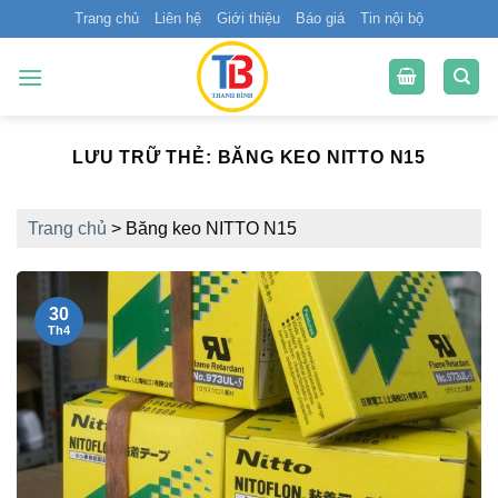
Bỏ
Trang chủ
Liên hệ
Giới thiệu
Báo giá
Tin nội bộ
qua
nội
dung
LƯU TRỮ THẺ:
BĂNG KEO NITTO N15
Trang chủ
>
Băng keo NITTO N15
30
Th4