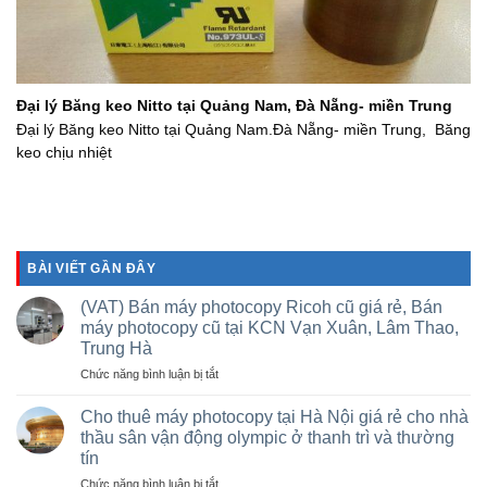
Đại lý Băng keo Nitto tại Quảng Nam, Đà Nẵng- miền Trung
Đại lý Băng keo Nitto tại Quảng Nam.Đà Nẵng- miền Trung, Băng
keo chịu nhiệt
BÀI VIẾT GẦN ĐÂY
(VAT) Bán máy photocopy Ricoh cũ giá rẻ, Bán
máy photocopy cũ tại KCN Vạn Xuân, Lâm Thao,
Trung Hà
ở
Chức năng bình luận bị tắt
(VAT)
Bán
Cho thuê máy photocopy tại Hà Nội giá rẻ cho nhà
máy
thầu sân vận động olympic ở thanh trì và thường
photocopy
tín
Ricoh
ở
Chức năng bình luận bị tắt
cũ