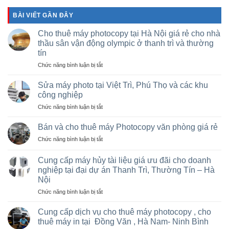
BÀI VIẾT GẦN ĐÂY
Cho thuê máy photocopy tại Hà Nội giá rẻ cho nhà
thầu sân vận động olympic ở thanh trì và thường
tín
ở
Chức năng bình luận bị tắt
Cho
thuê
Sửa máy photo tại Việt Trì, Phú Thọ và các khu
máy
công nghiệp
photocopy
ở
Chức năng bình luận bị tắt
tại
Sửa
Hà
máy
Nội
Bán và cho thuê máy Photocopy văn phòng giá rẻ
photo
giá
ở
Chức năng bình luận bị tắt
tại
rẻ
Bán
Việt
cho
và
Trì,
Cung cấp máy hủy tài liệu giá ưu đãi cho doanh
nhà
cho
Phú
nghiệp tại đại dự án Thanh Trì, Thường Tín – Hà
thầu
thuê
Thọ
sân
Nội
máy
và
vận
Photocopy
ở
Chức năng bình luận bị tắt
các
động
văn
Cung
khu
olympic
phòng
cấp
Cung cấp dịch vụ cho thuê máy photocopy , cho
công
ở
giá
máy
nghiệp
thuê máy in tại Đồng Văn , Hà Nam- Ninh Bình
thanh
rẻ
hủy