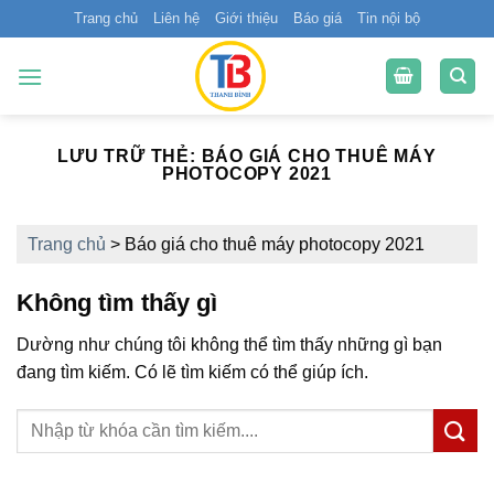
Bỏ
Trang chủ
Liên hệ
Giới thiệu
Báo giá
Tin nội bộ
qua
nội
dung
LƯU TRỮ THẺ:
BÁO GIÁ CHO THUÊ MÁY
PHOTOCOPY 2021
Trang chủ
>
Báo giá cho thuê máy photocopy 2021
Không tìm thấy gì
Dường như chúng tôi không thể tìm thấy những gì bạn
đang tìm kiếm. Có lẽ tìm kiếm có thể giúp ích.