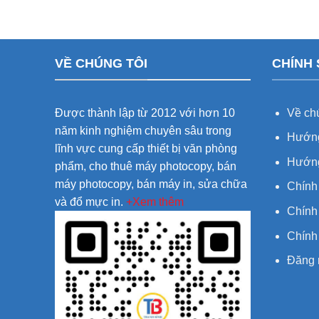
VỀ CHÚNG TÔI
CHÍNH
Được thành lập từ 2012 với hơn 10
Về chú
năm kinh nghiệm chuyên sâu trong
Hướng
lĩnh vực cung cấp thiết bị văn phòng
Hướng
phẩm, cho thuê máy photocopy, bán
máy photocopy, bán máy in, sửa chữa
Chính
và đổ mực in.
+Xem thêm
Chính 
Chính
Đăng 