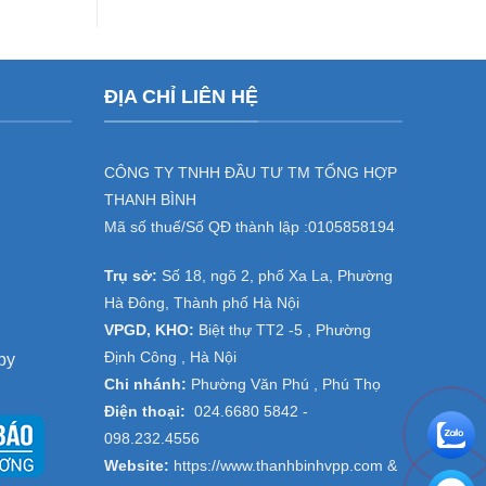
cho
dịch
doanh
vụ
nghiệp
cho
tại
thuê
đại
máy
ĐỊA CHỈ LIÊN HỆ
dự
photocopy
án
,
Thanh
cho
Trì,
thuê
Thường
máy
CÔNG TY TNHH ĐẦU TƯ TM TỔNG HỢP
Tín
in
THANH BÌNH
–
tại
Hà
Đồng
Mã số thuế/Số QĐ thành lập :
0105858194
Nội
Văn
,
Trụ sở:
Số 18, ngõ 2, phố Xa La, Phường
Hà
Nam-
Hà Đông, Thành phố Hà Nội
Ninh
VPGD, KHO:
Biệt thự TT2 -5 , Phường
Bình
Định Công , Hà Nội
py
Chi nhánh:
Phường Văn Phú , Phú Thọ
Điện thoại:
024.6680 5842 -
098.232.4556
Website:
https://www.thanhbinhvpp.com
&