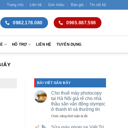
Trang chủ
Liên hệ
Giới thiệu
Báo giá
Tin nội bộ
0982.178.080
0965.887.598
SẺ
HỖ TRỢ
LIÊN HỆ
TUYỂN DỤNG
GIẤY
BÀI VIẾT GẦN ĐÂY
Cho thuê máy photocopy
tại Hà Nội giá rẻ cho nhà
thầu sân vận động olympic
ở thanh trì và thường tín
ở
Chức năng bình luận bị tắt
Cho
thuê
Sửa máy photo tại Việt Trì,