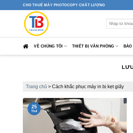
Bỏ
CHO THUÊ MÁY PHOTOCOPY CHẤT LƯỢNG
qua
nội
Tìm
dung
kiếm:
VỀ CHÚNG TÔI
THIẾT BỊ VĂN PHÒNG
BẢO
LƯU
Trang chủ
>
Cách khắc phục máy in bị kẹt giấy
25
Th4