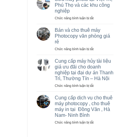
máy
Phú Thọ và các khu công
photocopy
nghiệp
tại
ở
Chức năng bình luận bị tắt
Hà
Sửa
Nội
máy
giá
Bán và cho thuê máy
photo
rẻ
Photocopy văn phòng giá
tại
cho
rẻ
Việt
nhà
ở
Chức năng bình luận bị tắt
Trì,
thầu
Bán
Phú
sân
và
Thọ
vận
Cung cấp máy hủy tài liệu
cho
và
động
giá ưu đãi cho doanh
thuê
các
olympic
nghiệp tại đại dự án Thanh
máy
khu
ở
Trì, Thường Tín – Hà Nội
Photocopy
công
thanh
văn
nghiệp
ở
Chức năng bình luận bị tắt
trì
phòng
Cung
và
giá
cấp
thường
Cung cấp dịch vụ cho thuê
rẻ
máy
tín
máy photocopy , cho thuê
hủy
máy in tại Đồng Văn , Hà
tài
Nam- Ninh Bình
liệu
giá
ở
Chức năng bình luận bị tắt
ưu
Cung
đãi
cấp