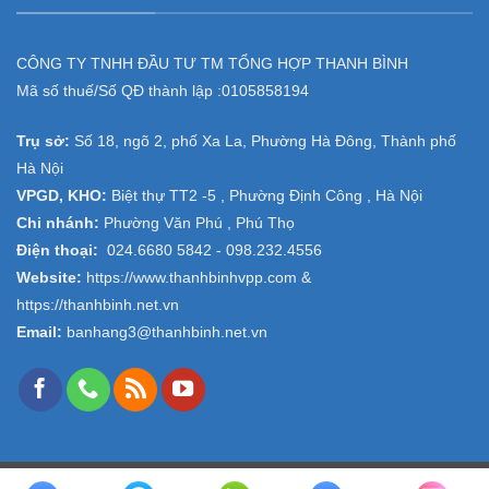
CÔNG TY TNHH ĐẦU TƯ TM TỔNG HỢP THANH BÌNH
Mã số thuế/Số QĐ thành lập :
0105858194
Trụ sở:
Số 18, ngõ 2, phố Xa La, Phường Hà Đông, Thành phố
Hà Nội
VPGD, KHO:
Biệt thự TT2 -5 , Phường Định Công , Hà Nội
Chi nhánh:
Phường Văn Phú , Phú Thọ
Điện thoại:
024.6680 5842 -
098.232.4556
Website:
https://www.thanhbinhvpp.com
&
https://thanhbinh.net.vn
Email:
banhang3@thanhbinh.net.vn
Copyright 2026 ©
VPP Thanh Bình
- Design and Seo by