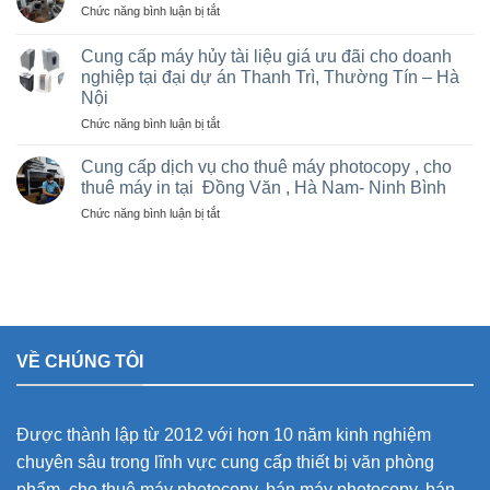
giá
ở
Chức năng bình luận bị tắt
tại
rẻ
Bán
Việt
cho
và
Trì,
Cung cấp máy hủy tài liệu giá ưu đãi cho doanh
nhà
cho
Phú
nghiệp tại đại dự án Thanh Trì, Thường Tín – Hà
thầu
thuê
Thọ
sân
Nội
máy
và
vận
Photocopy
ở
Chức năng bình luận bị tắt
các
động
văn
Cung
khu
olympic
phòng
cấp
Cung cấp dịch vụ cho thuê máy photocopy , cho
công
ở
giá
máy
nghiệp
thuê máy in tại Đồng Văn , Hà Nam- Ninh Bình
thanh
rẻ
hủy
trì
ở
Chức năng bình luận bị tắt
tài
và
Cung
liệu
thường
cấp
giá
tín
dịch
ưu
vụ
đãi
cho
cho
thuê
doanh
máy
nghiệp
VỀ CHÚNG TÔI
photocopy
tại
,
đại
cho
dự
thuê
án
Được thành lập từ 2012 với hơn 10 năm kinh nghiệm
máy
Thanh
in
Trì,
chuyên sâu trong lĩnh vực cung cấp thiết bị văn phòng
tại
Thường
phẩm, cho thuê máy photocopy, bán máy photocopy, bán