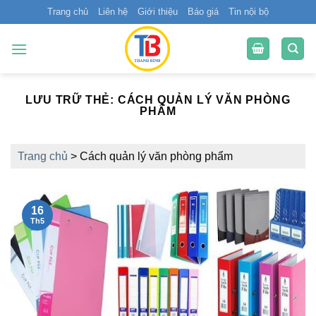
Bỏ
Trang chủ
Liên hệ
Giới thiệu
Báo giá
Tin nội bộ
qua
nội
dung
LƯU TRỮ THẺ:
CÁCH QUẢN LÝ VĂN PHÒNG
PHẨM
Trang chủ
>
Cách quản lý văn phòng phẩm
16
Th5