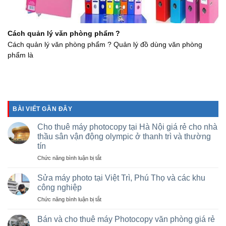
Cách quản lý văn phòng phẩm ?
Cách quản lý văn phòng phẩm ? Quản lý đồ dùng văn phòng
phẩm là
BÀI VIẾT GẦN ĐÂY
Cho thuê máy photocopy tại Hà Nội giá rẻ cho nhà
thầu sân vận động olympic ở thanh trì và thường
tín
ở
Chức năng bình luận bị tắt
Cho
thuê
Sửa máy photo tại Việt Trì, Phú Thọ và các khu
máy
công nghiệp
photocopy
ở
Chức năng bình luận bị tắt
tại
Sửa
Hà
máy
Nội
Bán và cho thuê máy Photocopy văn phòng giá rẻ
photo