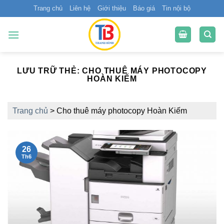
Bỏ
Trang chủ
Liên hệ
Giới thiệu
Báo giá
Tin nội bộ
qua
nội
dung
LƯU TRỮ THẺ:
CHO THUÊ MÁY PHOTOCOPY
HOÀN KIẾM
Trang chủ
>
Cho thuê máy photocopy Hoàn Kiếm
26
Th6