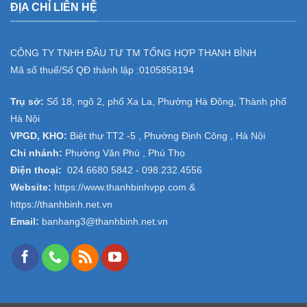
ĐỊA CHỈ LIÊN HỆ
CÔNG TY TNHH ĐẦU TƯ TM TỔNG HỢP THANH BÌNH
Mã số thuế/Số QĐ thành lập :
0105858194
Trụ sở:
Số 18, ngõ 2, phố Xa La, Phường Hà Đông, Thành phố
Hà Nội
VPGD, KHO:
Biệt thự TT2 -5 , Phường Định Công , Hà Nội
Chi nhánh:
Phường Văn Phú , Phú Thọ
Điện thoại:
024.6680 5842 -
098.232.4556
Website:
https://www.thanhbinhvpp.com
&
https://thanhbinh.net.vn
Email:
banhang3@thanhbinh.net.vn