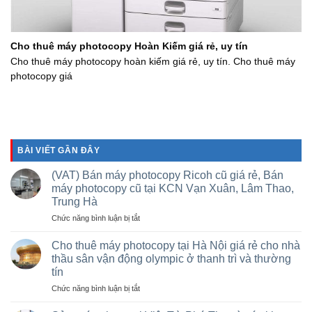
Cho thuê máy photocopy Hoàn Kiếm giá rẻ, uy tín
Cho thuê máy photocopy hoàn kiếm giá rẻ, uy tín. Cho thuê máy
photocopy giá
BÀI VIẾT GẦN ĐÂY
(VAT) Bán máy photocopy Ricoh cũ giá rẻ, Bán
máy photocopy cũ tại KCN Vạn Xuân, Lâm Thao,
Trung Hà
ở
Chức năng bình luận bị tắt
(VAT)
Bán
Cho thuê máy photocopy tại Hà Nội giá rẻ cho nhà
máy
thầu sân vận động olympic ở thanh trì và thường
photocopy
tín
Ricoh
ở
Chức năng bình luận bị tắt
cũ
Cho
giá
thuê