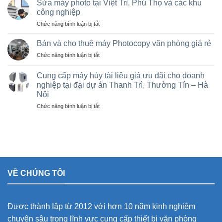
rẻ,
Sửa máy photo tại Việt Trì, Phú Thọ và các khu
máy
Bán
công nghiệp
photocopy
máy
ở
Chức năng bình luận bị tắt
tại
photocopy
Sửa
Hà
cũ
máy
Nội
Bán và cho thuê máy Photocopy văn phòng giá rẻ
tại
photo
giá
KCN
ở
Chức năng bình luận bị tắt
tại
rẻ
Vạn
Bán
Việt
cho
Xuân,
và
Trì,
Cung cấp máy hủy tài liệu giá ưu đãi cho doanh
nhà
Lâm
cho
Phú
nghiệp tại đại dự án Thanh Trì, Thường Tín – Hà
thầu
Thao,
thuê
Thọ
sân
Trung
Nội
máy
và
vận
Hà
Photocopy
ở
Chức năng bình luận bị tắt
các
động
văn
Cung
khu
olympic
phòng
cấp
công
ở
giá
máy
nghiệp
thanh
rẻ
hủy
trì
tài
và
liệu
thường
giá
tín
VỀ CHÚNG TÔI
ưu
đãi
cho
doanh
Được thành lập từ 2012 với hơn 10 năm kinh nghiệm
nghiệp
tại
chuyên sâu trong lĩnh vực cung cấp thiết bị văn phòng