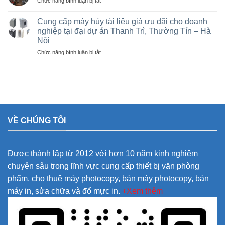
Chức năng bình luận bị tắt
tại
rẻ
Vạn
Bán
Việt
cho
Xuân,
và
Trì,
Cung cấp máy hủy tài liệu giá ưu đãi cho doanh
nhà
Lâm
cho
Phú
nghiệp tại đại dự án Thanh Trì, Thường Tín – Hà
thầu
Thao,
thuê
Thọ
sân
Trung
Nội
máy
và
vận
Hà
Photocopy
ở
Chức năng bình luận bị tắt
các
động
văn
Cung
khu
olympic
phòng
cấp
công
ở
giá
máy
nghiệp
thanh
rẻ
hủy
trì
tài
và
liệu
thường
giá
tín
VỀ CHÚNG TÔI
ưu
đãi
cho
doanh
Được thành lập từ 2012 với hơn 10 năm kinh nghiệm
nghiệp
tại
chuyên sâu trong lĩnh vực cung cấp thiết bị văn phòng
đại
phẩm, cho thuê máy photocopy, bán máy photocopy, bán
dự
án
máy in, sửa chữa và đổ mực in.
+Xem thêm
Thanh
Trì,
Thường
Tín