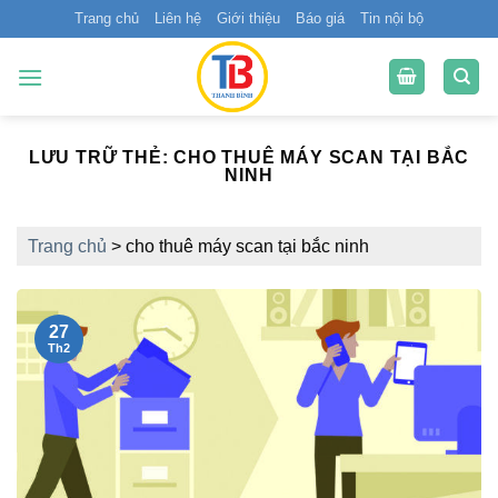
Bỏ
Trang chủ
Liên hệ
Giới thiệu
Báo giá
Tin nội bộ
qua
nội
dung
LƯU TRỮ THẺ:
CHO THUÊ MÁY SCAN TẠI BẮC
NINH
Trang chủ
>
cho thuê máy scan tại bắc ninh
27
Th2