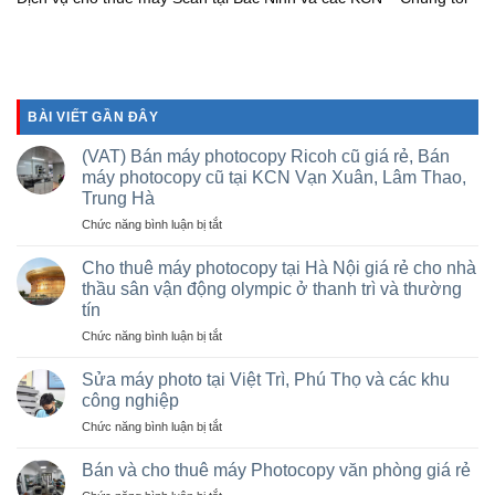
BÀI VIẾT GẦN ĐÂY
(VAT) Bán máy photocopy Ricoh cũ giá rẻ, Bán
máy photocopy cũ tại KCN Vạn Xuân, Lâm Thao,
Trung Hà
ở
Chức năng bình luận bị tắt
(VAT)
Bán
Cho thuê máy photocopy tại Hà Nội giá rẻ cho nhà
máy
thầu sân vận động olympic ở thanh trì và thường
photocopy
tín
Ricoh
ở
Chức năng bình luận bị tắt
cũ
Cho
giá
thuê
rẻ,
Sửa máy photo tại Việt Trì, Phú Thọ và các khu
máy
Bán
công nghiệp
photocopy
máy
ở
Chức năng bình luận bị tắt
tại
photocopy
Sửa
Hà
cũ
máy
Nội
Bán và cho thuê máy Photocopy văn phòng giá rẻ
tại
photo
giá
KCN
ở