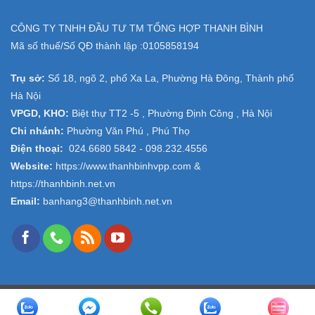
CÔNG TY TNHH ĐẦU TƯ TM TỔNG HỢP THANH BÌNH
Mã số thuế/Số QĐ thành lập :
0105858194
Trụ sở:
Số 18, ngõ 2, phố Xa La, Phường Hà Đông, Thành phố
Hà Nội
VPGD, KHO:
Biệt thự TT2 -5 , Phường Định Công , Hà Nội
Chi nhánh:
Phường Văn Phú , Phú Thọ
Điện thoại:
024.6680 5842 -
098.232.4556
Website:
https://www.thanhbinhvpp.com
&
https://thanhbinh.net.vn
Email:
banhang3@thanhbinh.net.vn
Copyright 2026 ©
VPP Thanh Bình
- Design and Seo by