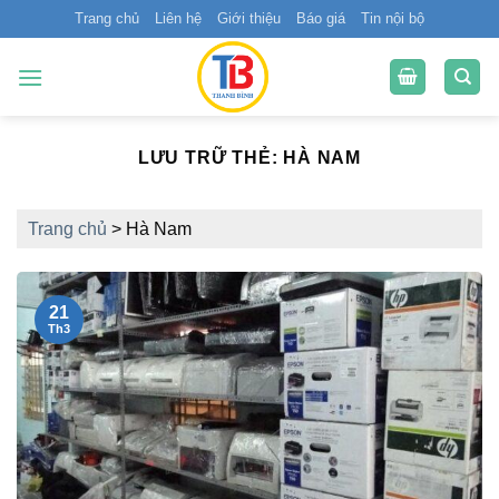
Bỏ
Trang chủ
Liên hệ
Giới thiệu
Báo giá
Tin nội bộ
qua
nội
dung
LƯU TRỮ THẺ:
HÀ NAM
Trang chủ
>
Hà Nam
21
Th3