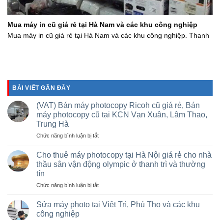
Mua máy in cũ giá rẻ tại Hà Nam và các khu công nghiệp
Mua máy in cũ giá rẻ tại Hà Nam và các khu công nghiệp. Thanh
BÀI VIẾT GẦN ĐÂY
(VAT) Bán máy photocopy Ricoh cũ giá rẻ, Bán
máy photocopy cũ tại KCN Vạn Xuân, Lâm Thao,
Trung Hà
ở
Chức năng bình luận bị tắt
(VAT)
Bán
Cho thuê máy photocopy tại Hà Nội giá rẻ cho nhà
máy
thầu sân vận động olympic ở thanh trì và thường
photocopy
tín
Ricoh
ở
Chức năng bình luận bị tắt
cũ
Cho
giá
thuê
rẻ,
Sửa máy photo tại Việt Trì, Phú Thọ và các khu
máy
Bán
công nghiệp
photocopy
máy