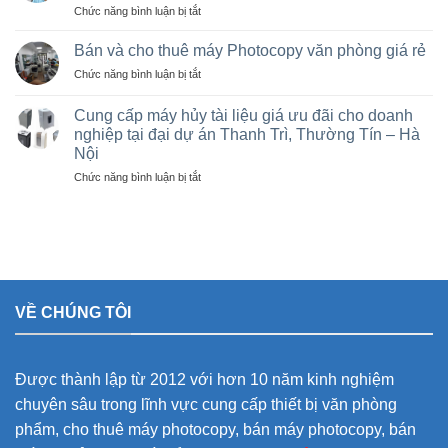
ở
Chức năng bình luận bị tắt
tại
photocopy
Sửa
Hà
cũ
máy
Nội
Bán và cho thuê máy Photocopy văn phòng giá rẻ
tại
photo
giá
KCN
ở
Chức năng bình luận bị tắt
tại
rẻ
Vạn
Bán
Việt
cho
Xuân,
và
Trì,
Cung cấp máy hủy tài liệu giá ưu đãi cho doanh
nhà
Lâm
cho
Phú
nghiệp tại đại dự án Thanh Trì, Thường Tín – Hà
thầu
Thao,
thuê
Thọ
sân
Trung
Nội
máy
và
vận
Hà
Photocopy
ở
Chức năng bình luận bị tắt
các
động
văn
Cung
khu
olympic
phòng
cấp
công
ở
giá
máy
nghiệp
thanh
rẻ
hủy
trì
tài
và
liệu
thường
giá
tín
VỀ CHÚNG TÔI
ưu
đãi
cho
doanh
Được thành lập từ 2012 với hơn 10 năm kinh nghiệm
nghiệp
tại
chuyên sâu trong lĩnh vực cung cấp thiết bị văn phòng
đại
phẩm, cho thuê máy photocopy, bán máy photocopy, bán
dự