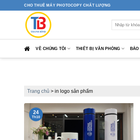
Bỏ
CHO THUÊ MÁY PHOTOCOPY CHẤT LƯỢNG
qua
nội
Tìm
dung
kiếm:
VỀ CHÚNG TÔI
THIẾT BỊ VĂN PHÒNG
BẢO
Trang chủ
>
in logo sản phẩm
24
Th10