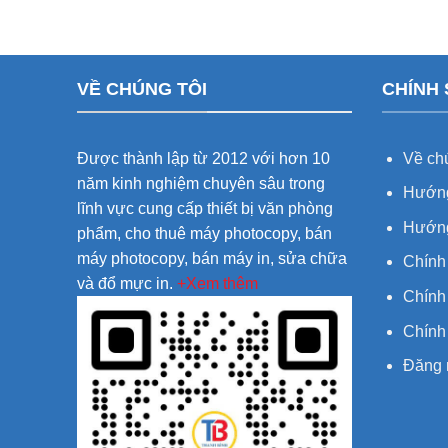
VỀ CHÚNG TÔI
CHÍNH
Được thành lập từ 2012 với hơn 10
Về chú
năm kinh nghiệm chuyên sâu trong
Hướng
lĩnh vực cung cấp thiết bị văn phòng
Hướng
phẩm, cho thuê máy photocopy, bán
máy photocopy, bán máy in, sửa chữa
Chính
và đổ mực in.
+Xem thêm
Chính 
Chính
Đăng 