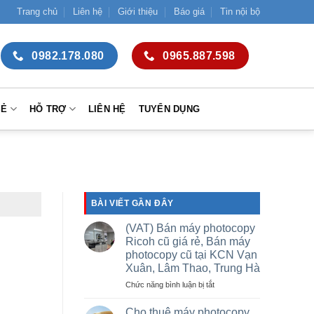
Trang chủ
Liên hệ
Giới thiệu
Báo giá
Tin nội bộ
0982.178.080
0965.887.598
SẺ
HỖ TRỢ
LIÊN HỆ
TUYỂN DỤNG
BÀI VIẾT GẦN ĐÂY
(VAT) Bán máy photocopy
Ricoh cũ giá rẻ, Bán máy
photocopy cũ tại KCN Vạn
Xuân, Lâm Thao, Trung Hà
ở
Chức năng bình luận bị tắt
(VAT)
Bán
Cho thuê máy photocopy