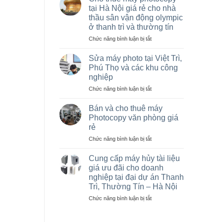
máy
tại Hà Nội giá rẻ cho nhà
photocopy
thầu sân vận động olympic
Ricoh
ở thanh trì và thường tín
cũ
giá
ở
Chức năng bình luận bị tắt
rẻ,
Cho
Bán
thuê
Sửa máy photo tại Việt Trì,
máy
máy
Phú Thọ và các khu công
photocopy
photocopy
nghiệp
cũ
tại
tại
ở
Chức năng bình luận bị tắt
Hà
KCN
Sửa
Nội
Vạn
máy
giá
Bán và cho thuê máy
Xuân,
photo
rẻ
Photocopy văn phòng giá
Lâm
tại
cho
rẻ
Thao,
Việt
nhà
ở
Chức năng bình luận bị tắt
Trung
Trì,
thầu
Bán
Hà
Phú
sân
và
Thọ
vận
Cung cấp máy hủy tài liệu
cho
và
động
giá ưu đãi cho doanh
thuê
các
olympic
nghiệp tại đại dự án Thanh
máy
khu
ở
Trì, Thường Tín – Hà Nội
Photocopy
công
thanh
văn
nghiệp
ở
Chức năng bình luận bị tắt
trì
phòng
Cung
và
giá
cấp
thường