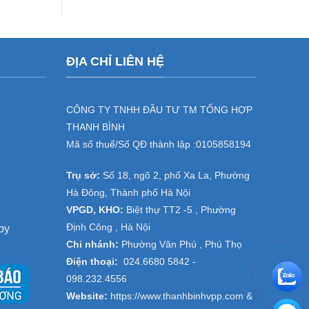
rẻ
máy
tín
hủy
tài
liệu
giá
ĐỊA CHỈ LIÊN HỆ
ưu
đãi
cho
doanh
nghiệp
CÔNG TY TNHH ĐẦU TƯ TM TỔNG HỢP
tại
THANH BÌNH
đại
dự
Mã số thuế/Số QĐ thành lập :
0105858194
án
Thanh
Trụ sở:
Số 18, ngõ 2, phố Xa La, Phường
Trì,
Thường
Hà Đông, Thành phố Hà Nội
Tín
VPGD, KHO:
Biệt thự TT2 -5 , Phường
–
Hà
Định Công , Hà Nội
py
Nội
Chi nhánh:
Phường Văn Phú , Phú Thọ
Điện thoại:
024.6680 5842 -
098.232.4556
Website:
https://www.thanhbinhvpp.com
&