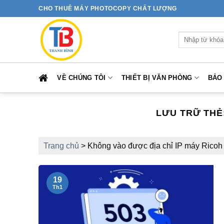
Bỏ
CHO THUÊ MÁY PHOTOCOPY CHẤT LƯỢNG
qua
nội
Tìm
dung
kiếm:
VỀ CHÚNG TÔI
THIẾT BỊ VĂN PHÒNG
BẢO
LƯU TRỮ THẺ
Trang chủ
>
Không vào được địa chỉ IP máy Ricoh
19
Th1