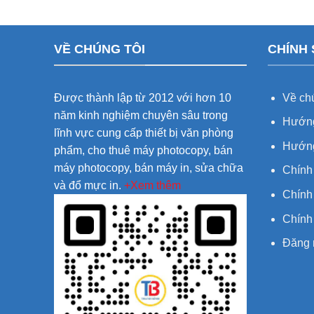
VỀ CHÚNG TÔI
CHÍNH
Được thành lập từ 2012 với hơn 10
Về chú
năm kinh nghiệm chuyên sâu trong
Hướng
lĩnh vực cung cấp thiết bị văn phòng
Hướng
phẩm, cho thuê máy photocopy, bán
máy photocopy, bán máy in, sửa chữa
Chính
và đổ mực in.
+Xem thêm
Chính 
Chính
Đăng 