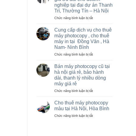
thuê
nghiệp tại đại dự án Thanh
máy
Trì, Thường Tín – Hà Nội
Photocopy
văn
ở
Chức năng bình luận bị tắt
phòng
Cung
giá
cấp
Cung cấp dịch vụ cho thuê
rẻ
máy
máy photocopy , cho thuê
hủy
máy in tại Đồng Văn , Hà
tài
Nam- Ninh Bình
liệu
giá
ở
Chức năng bình luận bị tắt
ưu
Cung
đãi
cấp
Bán máy photocopy cũ tại
cho
dịch
hà nội giá rẻ, bảo hành
doanh
vụ
dài, thanh lý nhiều dòng
nghiệp
cho
máy giá rẻ
tại
thuê
đại
máy
ở
Chức năng bình luận bị tắt
dự
photocopy
Bán
án
,
máy
Cho thuê máy photocopy
Thanh
cho
photocopy
màu tại Hà Nội, Hòa Bình
Trì,
thuê
cũ
ở
Chức năng bình luận bị tắt
Thường
máy
tại
Cho
Tín
in
hà
thuê
–
tại
nội
máy
Hà
Đồng
giá