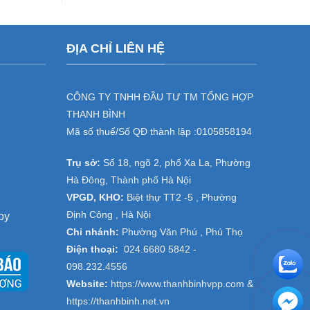
photocopy
Nội
Văn
rẻ,
màu
,
bảo
tại
Hà
hành
Hà
Nam-
dài,
ĐỊA CHỈ LIÊN HỆ
Nội,
Ninh
thanh
Hòa
Bình
lý
Bình
nhiều
dòng
CÔNG TY TNHH ĐẦU TƯ TM TỔNG HỢP
máy
giá
THANH BÌNH
rẻ
Mã số thuế/Số QĐ thành lập :
0105858194
Trụ sở:
Số 18, ngõ 2, phố Xa La, Phường
Hà Đông, Thành phố Hà Nội
VPGD, KHO:
Biệt thự TT2 -5 , Phường
Định Công , Hà Nội
py
Chi nhánh:
Phường Văn Phú , Phú Thọ
Điện thoại:
024.6680 5842 -
098.232.4556
Website:
https://www.thanhbinhvpp.com
&
https://thanhbinh.net.vn