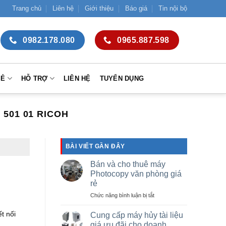
Trang chủ
Liên hệ
Giới thiệu
Báo giá
Tin nội bộ
0982.178.080
0965.887.598
SẺ
HỖ TRỢ
LIÊN HỆ
TUYỂN DỤNG
 501 01 RICOH
BÀI VIẾT GẦN ĐÂY
Bán và cho thuê máy
Photocopy văn phòng giá
rẻ
ở
Chức năng bình luận bị tắt
Bán
và
t nối
Cung cấp máy hủy tài liệu
cho
giá ưu đãi cho doanh