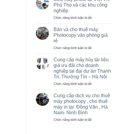
máy
Phú Thọ và các khu công
photocopy
nghiệp
tại
ở
Chức năng bình luận bị tắt
Hà
Sửa
Nội
máy
giá
Bán và cho thuê máy
photo
rẻ
Photocopy văn phòng giá
tại
cho
rẻ
Việt
nhà
ở
Chức năng bình luận bị tắt
Trì,
thầu
Bán
Phú
sân
và
Thọ
vận
Cung cấp máy hủy tài liệu
cho
và
động
giá ưu đãi cho doanh
thuê
các
olympic
nghiệp tại đại dự án Thanh
máy
khu
ở
Trì, Thường Tín – Hà Nội
Photocopy
công
thanh
văn
nghiệp
ở
Chức năng bình luận bị tắt
trì
phòng
Cung
và
giá
cấp
thường
Cung cấp dịch vụ cho thuê
rẻ
máy
tín
máy photocopy , cho thuê
hủy
máy in tại Đồng Văn , Hà
tài
Nam- Ninh Bình
liệu
giá
ở
Chức năng bình luận bị tắt
ưu
Cung
đãi
cấp