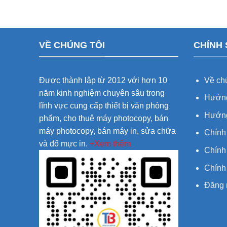
VỀ CHÚNG TÔI
CHÍNH
Được thành lập từ 2012 với hơn 10
Về chú
năm kinh nghiệm chuyên sâu trong
Hướng
lĩnh vực cung cấp thiết bị văn phòng
Hướng
phẩm, cho thuê máy photocopy, bán
máy photocopy, bán máy in, sửa chữa
Chính
và đổ mực in.
+Xem thêm
Chính 
Chính
Đăng 