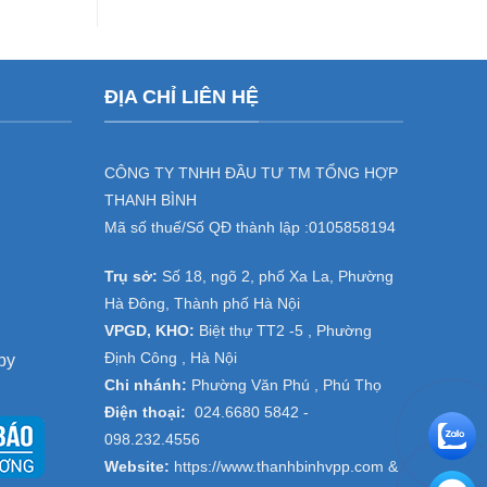
cho
dịch
doanh
vụ
nghiệp
cho
tại
thuê
đại
máy
ĐỊA CHỈ LIÊN HỆ
dự
photocopy
án
,
Thanh
cho
Trì,
thuê
Thường
máy
CÔNG TY TNHH ĐẦU TƯ TM TỔNG HỢP
Tín
in
THANH BÌNH
–
tại
Hà
Đồng
Mã số thuế/Số QĐ thành lập :
0105858194
Nội
Văn
,
Trụ sở:
Số 18, ngõ 2, phố Xa La, Phường
Hà
Nam-
Hà Đông, Thành phố Hà Nội
Ninh
VPGD, KHO:
Biệt thự TT2 -5 , Phường
Bình
Định Công , Hà Nội
py
Chi nhánh:
Phường Văn Phú , Phú Thọ
Điện thoại:
024.6680 5842 -
098.232.4556
Website:
https://www.thanhbinhvpp.com
&