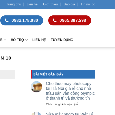
Trang chủ
Liên hệ
Giới thiệu
Báo giá
Tin nội bộ
0982.178.080
0965.887.598
SẺ
HỖ TRỢ
LIÊN HỆ
TUYỂN DỤNG
N 10
BÀI VIẾT GẦN ĐÂY
Cho thuê máy photocopy
tại Hà Nội giá rẻ cho nhà
thầu sân vận động olympic
ở thanh trì và thường tín
ở
Chức năng bình luận bị tắt
Cho
thuê
Sửa máy photo tại Việt Trì,