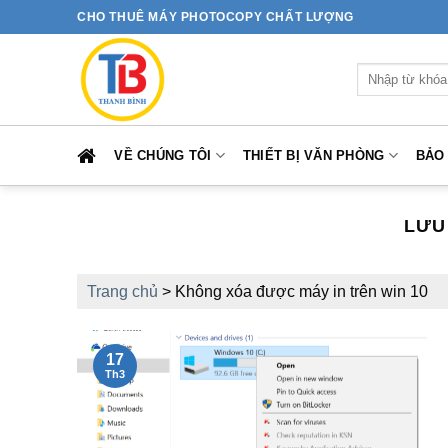
Bỏ
CHO THUÊ MÁY PHOTOCOPY CHẤT LƯỢNG
qua
nội
Tìm
dung
kiếm:
VỀ CHÚNG TÔI
THIẾT BỊ VĂN PHÒNG
BẢO
LƯU
Trang chủ
>
Không xóa được máy in trên win 10
17
Th3