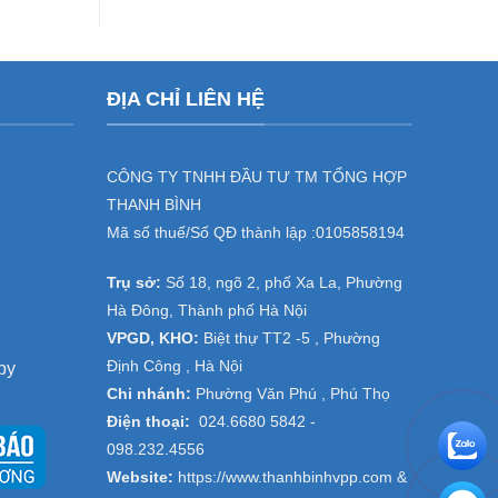
cho
dịch
doanh
vụ
nghiệp
cho
tại
thuê
đại
máy
ĐỊA CHỈ LIÊN HỆ
dự
photocopy
án
,
Thanh
cho
Trì,
thuê
Thường
máy
CÔNG TY TNHH ĐẦU TƯ TM TỔNG HỢP
Tín
in
THANH BÌNH
–
tại
Hà
Đồng
Mã số thuế/Số QĐ thành lập :
0105858194
Nội
Văn
,
Trụ sở:
Số 18, ngõ 2, phố Xa La, Phường
Hà
Nam-
Hà Đông, Thành phố Hà Nội
Ninh
VPGD, KHO:
Biệt thự TT2 -5 , Phường
Bình
Định Công , Hà Nội
py
Chi nhánh:
Phường Văn Phú , Phú Thọ
Điện thoại:
024.6680 5842 -
098.232.4556
Website:
https://www.thanhbinhvpp.com
&