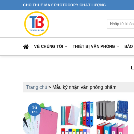
Bỏ
CHO THUÊ MÁY PHOTOCOPY CHẤT LƯỢNG
qua
nội
Tìm
dung
kiếm:
VỀ CHÚNG TÔI
THIẾT BỊ VĂN PHÒNG
BẢO
Trang chủ
>
Mẫu ký nhận văn phòng phẩm
16
Th5