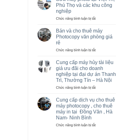
máy
Phú Thọ và các khu công
photocopy
nghiệp
tại
ở
Chức năng bình luận bị tắt
Hà
Sửa
Nội
máy
giá
Bán và cho thuê máy
photo
rẻ
Photocopy văn phòng giá
tại
cho
rẻ
Việt
nhà
ở
Chức năng bình luận bị tắt
Trì,
thầu
Bán
Phú
sân
và
Thọ
vận
Cung cấp máy hủy tài liệu
cho
và
động
giá ưu đãi cho doanh
thuê
các
olympic
nghiệp tại đại dự án Thanh
máy
khu
ở
Trì, Thường Tín – Hà Nội
Photocopy
công
thanh
văn
nghiệp
ở
Chức năng bình luận bị tắt
trì
phòng
Cung
và
giá
cấp
thường
Cung cấp dịch vụ cho thuê
rẻ
máy
tín
máy photocopy , cho thuê
hủy
máy in tại Đồng Văn , Hà
tài
Nam- Ninh Bình
liệu
giá
ở
Chức năng bình luận bị tắt
ưu
Cung
đãi
cấp