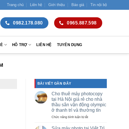
Trang chủ
Liên hệ
Giới thiệu
Báo giá
Tin nội bộ
0982.178.080
0965.887.598
SẺ
HỖ TRỢ
LIÊN HỆ
TUYỂN DỤNG
M
BÀI VIẾT GẦN ĐÂY
Cho thuê máy photocopy
tại Hà Nội giá rẻ cho nhà
thầu sân vận động olympic
ở thanh trì và thường tín
ở
Chức năng bình luận bị tắt
Cho
thuê
Sửa máy photo tại Việt Trì,