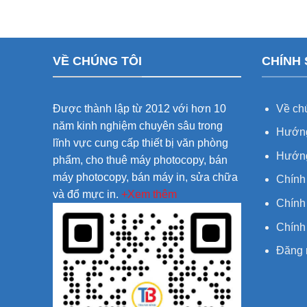
VỀ CHÚNG TÔI
CHÍNH
Được thành lập từ 2012 với hơn 10
Về chú
năm kinh nghiệm chuyên sâu trong
Hướng
lĩnh vực cung cấp thiết bị văn phòng
Hướng
phẩm, cho thuê máy photocopy, bán
máy photocopy, bán máy in, sửa chữa
Chính
và đổ mực in.
+Xem thêm
Chính 
Chính
Đăng 