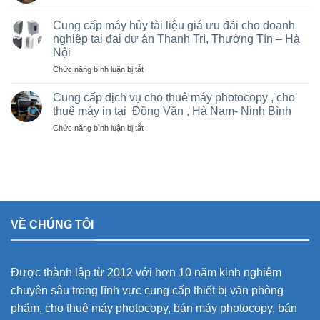
rẻ
Bán
Việt
cho
và
Trì,
Cung cấp máy hủy tài liệu giá ưu đãi cho doanh
nhà
cho
Phú
nghiệp tại đại dự án Thanh Trì, Thường Tín – Hà
thầu
thuê
Thọ
sân
Nội
máy
và
vận
Photocopy
ở
Chức năng bình luận bị tắt
các
động
văn
Cung
khu
olympic
phòng
cấp
Cung cấp dịch vụ cho thuê máy photocopy , cho
công
ở
giá
máy
nghiệp
thuê máy in tại Đồng Văn , Hà Nam- Ninh Bình
thanh
rẻ
hủy
trì
ở
Chức năng bình luận bị tắt
tài
và
Cung
liệu
thường
cấp
giá
tín
dịch
ưu
vụ
đãi
cho
cho
thuê
doanh
máy
nghiệp
VỀ CHÚNG TÔI
photocopy
tại
,
đại
cho
dự
thuê
án
Được thành lập từ 2012 với hơn 10 năm kinh nghiệm
máy
Thanh
in
Trì,
chuyên sâu trong lĩnh vực cung cấp thiết bị văn phòng
tại
Thường
phẩm, cho thuê máy photocopy, bán máy photocopy, bán
Đồng
Tín