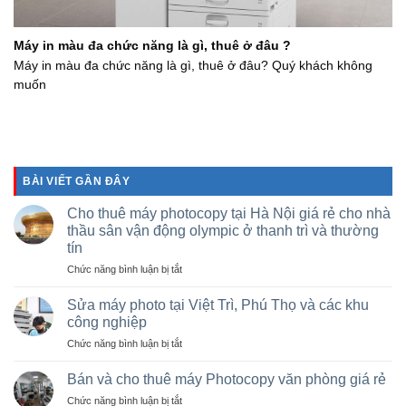
Máy in màu đa chức năng là gì, thuê ở đâu ?
Máy in màu đa chức năng là gì, thuê ở đâu? Quý khách không
muốn
BÀI VIẾT GẦN ĐÂY
Cho thuê máy photocopy tại Hà Nội giá rẻ cho nhà
thầu sân vận động olympic ở thanh trì và thường
tín
ở
Chức năng bình luận bị tắt
Cho
thuê
Sửa máy photo tại Việt Trì, Phú Thọ và các khu
máy
công nghiệp
photocopy
ở
Chức năng bình luận bị tắt
tại
Sửa
Hà
máy
Nội
Bán và cho thuê máy Photocopy văn phòng giá rẻ
photo
giá
ở
Chức năng bình luận bị tắt
tại