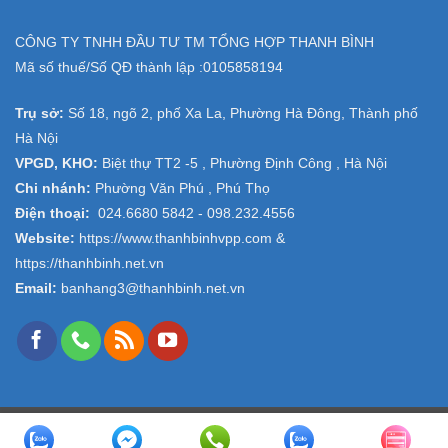
CÔNG TY TNHH ĐẦU TƯ TM TỔNG HỢP THANH BÌNH
Mã số thuế/Số QĐ thành lập :
0105858194
Trụ sở:
Số 18, ngõ 2, phố Xa La, Phường Hà Đông, Thành phố
Hà Nội
VPGD, KHO:
Biệt thự TT2 -5 , Phường Định Công , Hà Nội
Chi nhánh:
Phường Văn Phú , Phú Thọ
Điện thoại:
024.6680 5842 -
098.232.4556
Website:
https://www.thanhbinhvpp.com
&
https://thanhbinh.net.vn
Email:
banhang3@thanhbinh.net.vn
Copyright 2026 ©
VPP Thanh Bình
- Design and Seo by