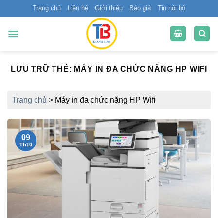
Bỏ
Trang chủ
Liên hệ
Giới thiệu
Báo giá
Tin nội bộ
qua
nội
dung
LƯU TRỮ THẺ:
MÁY IN ĐA CHỨC NĂNG HP WIFI
Trang chủ
>
Máy in đa chức năng HP Wifi
09
Th10