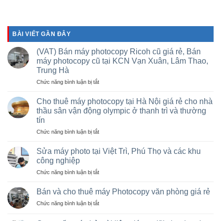
BÀI VIẾT GẦN ĐÂY
(VAT) Bán máy photocopy Ricoh cũ giá rẻ, Bán
máy photocopy cũ tại KCN Vạn Xuân, Lâm Thao,
Trung Hà
ở
Chức năng bình luận bị tắt
(VAT)
Bán
Cho thuê máy photocopy tại Hà Nội giá rẻ cho nhà
máy
thầu sân vận động olympic ở thanh trì và thường
photocopy
tín
Ricoh
ở
Chức năng bình luận bị tắt
cũ
Cho
giá
thuê
rẻ,
Sửa máy photo tại Việt Trì, Phú Thọ và các khu
máy
Bán
công nghiệp
photocopy
máy
ở
Chức năng bình luận bị tắt
tại
photocopy
Sửa
Hà
cũ
máy
Nội
Bán và cho thuê máy Photocopy văn phòng giá rẻ
tại
photo
giá
KCN
ở
Chức năng bình luận bị tắt
tại
rẻ
Vạn
Bán
Việt
cho
Xuân,
và