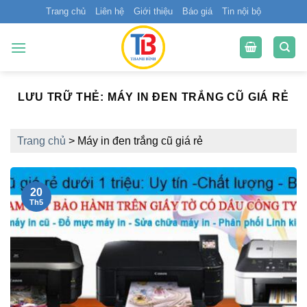
Bỏ
Trang chủ
Liên hệ
Giới thiệu
Báo giá
Tin nội bộ
qua
nội
dung
LƯU TRỮ THẺ:
MÁY IN ĐEN TRẮNG CŨ GIÁ RẺ
Trang chủ
>
Máy in đen trắng cũ giá rẻ
20
Th5