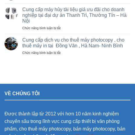
Bán
Việt
cho
và
Trì,
Cung cấp máy hủy tài liệu giá ưu đãi cho doanh
nhà
cho
Phú
nghiệp tại đại dự án Thanh Trì, Thường Tín – Hà
thầu
thuê
Thọ
sân
Nội
máy
và
vận
Photocopy
ở
Chức năng bình luận bị tắt
các
động
văn
Cung
khu
olympic
phòng
cấp
Cung cấp dịch vụ cho thuê máy photocopy , cho
công
ở
giá
máy
nghiệp
thuê máy in tại Đồng Văn , Hà Nam- Ninh Bình
thanh
rẻ
hủy
trì
ở
Chức năng bình luận bị tắt
tài
và
Cung
liệu
thường
cấp
giá
tín
dịch
ưu
vụ
đãi
cho
cho
thuê
doanh
máy
nghiệp
VỀ CHÚNG TÔI
photocopy
tại
,
đại
cho
dự
thuê
án
Được thành lập từ 2012 với hơn 10 năm kinh nghiệm
máy
Thanh
in
Trì,
chuyên sâu trong lĩnh vực cung cấp thiết bị văn phòng
tại
Thường
phẩm, cho thuê máy photocopy, bán máy photocopy, bán
Đồng
Tín
Văn