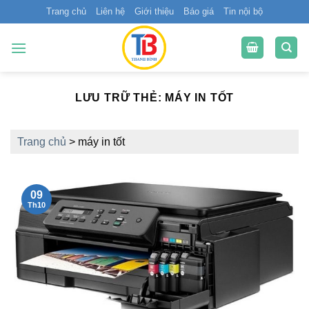
Bỏ
Trang chủ
Liên hệ
Giới thiệu
Báo giá
Tin nội bộ
qua
nội
dung
LƯU TRỮ THẺ:
MÁY IN TỐT
Trang chủ
>
máy in tốt
09
Th10