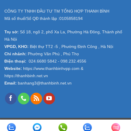
CÔNG TY TNHH ĐẦU TƯ TM TỔNG HỢP THANH BÌNH
Mã số thuế/Số QĐ thành lập :
0105858194
Trụ sở:
Số 18, ngõ 2, phố Xa La, Phường Hà Đông, Thành phố
Hà Nội
VPGD, KHO:
Biệt thự TT2 -5 , Phường Định Công , Hà Nội
Chi nhánh:
Phường Văn Phú , Phú Thọ
Điện thoại:
024.6680 5842 -
098.232.4556
Website:
https://www.thanhbinhvpp.com
&
https://thanhbinh.net.vn
Email:
banhang3@thanhbinh.net.vn
Copyright 2026 ©
VPP Thanh Bình
- Design and Seo by
ngolongnd.net