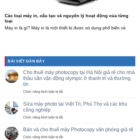
Các loại máy in, cấu tạo và nguyên lý hoạt động của từng
loại
Máy in là gì? Máy in là một thiết bị được sử dụng phổ biến và
BÀI VIẾT GẦN ĐÂY
Cho thuê máy photocopy tại Hà Nội giá rẻ cho nhà
thầu sân vận động olympic ở thanh trì và thường
tín
ở
Chức năng bình luận bị tắt
Cho
thuê
Sửa máy photo tại Việt Trì, Phú Thọ và các khu
máy
công nghiệp
photocopy
ở
Chức năng bình luận bị tắt
tại
Sửa
Hà
máy
Nội
Bán và cho thuê máy Photocopy văn phòng giá rẻ
photo
giá
ở
Chức năng bình luận bị tắt
tại
rẻ