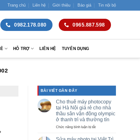
Trang chủ
Liên hệ
Giới thiệu
Báo giá
Tin nội bộ
0982.178.080
0965.887.598
SẺ
HỖ TRỢ
LIÊN HỆ
TUYỂN DỤNG
002
BÀI VIẾT GẦN ĐÂY
Cho thuê máy photocopy
tại Hà Nội giá rẻ cho nhà
thầu sân vận động olympic
ở thanh trì và thường tín
ở
Chức năng bình luận bị tắt
P
Cho
thuê
Sửa máy photo tại Việt Trì,