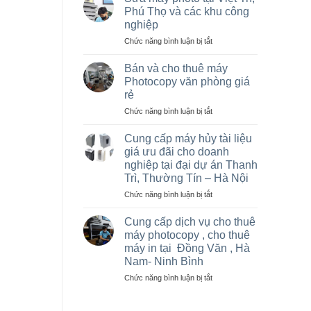
máy
Phú Thọ và các khu công
photocopy
nghiệp
tại
ở
Chức năng bình luận bị tắt
Hà
Sửa
Nội
máy
giá
Bán và cho thuê máy
photo
rẻ
Photocopy văn phòng giá
tại
cho
rẻ
Việt
nhà
ở
Chức năng bình luận bị tắt
Trì,
thầu
Bán
Phú
sân
và
Thọ
vận
Cung cấp máy hủy tài liệu
cho
và
động
giá ưu đãi cho doanh
thuê
các
olympic
nghiệp tại đại dự án Thanh
máy
khu
ở
Trì, Thường Tín – Hà Nội
Photocopy
công
thanh
văn
nghiệp
ở
Chức năng bình luận bị tắt
trì
phòng
Cung
và
giá
cấp
thường
Cung cấp dịch vụ cho thuê
rẻ
máy
tín
máy photocopy , cho thuê
hủy
máy in tại Đồng Văn , Hà
tài
Nam- Ninh Bình
liệu
giá
ở
Chức năng bình luận bị tắt
ưu
Cung
đãi
cấp