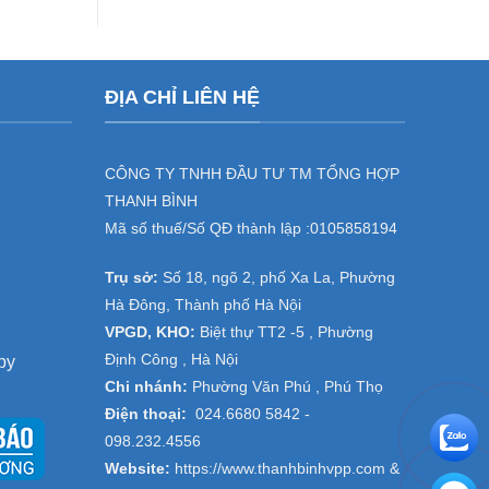
cho
dịch
doanh
vụ
nghiệp
cho
tại
thuê
đại
máy
ĐỊA CHỈ LIÊN HỆ
dự
photocopy
án
,
Thanh
cho
Trì,
thuê
Thường
máy
CÔNG TY TNHH ĐẦU TƯ TM TỔNG HỢP
Tín
in
THANH BÌNH
–
tại
Hà
Đồng
Mã số thuế/Số QĐ thành lập :
0105858194
Nội
Văn
,
Trụ sở:
Số 18, ngõ 2, phố Xa La, Phường
Hà
Nam-
Hà Đông, Thành phố Hà Nội
Ninh
VPGD, KHO:
Biệt thự TT2 -5 , Phường
Bình
Định Công , Hà Nội
py
Chi nhánh:
Phường Văn Phú , Phú Thọ
Điện thoại:
024.6680 5842 -
098.232.4556
Website:
https://www.thanhbinhvpp.com
&