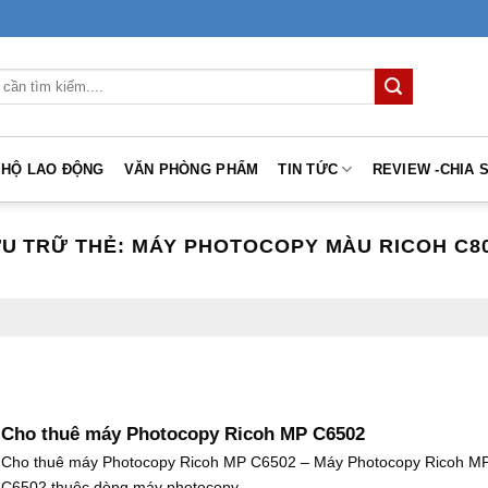
 HỘ LAO ĐỘNG
VĂN PHÒNG PHẨM
TIN TỨC
REVIEW -CHIA 
U TRỮ THẺ:
MÁY PHOTOCOPY MÀU RICOH C8
Cho thuê máy Photocopy Ricoh MP C6502
Cho thuê máy Photocopy Ricoh MP C6502 – Máy Photocopy Ricoh M
C6502 thuộc dòng máy photocopy