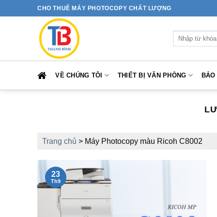
Bỏ
CHO THUÊ MÁY PHOTOCOPY CHẤT LƯỢNG
qua
nội
Tìm
dung
kiếm:
VỀ CHÚNG TÔI
THIẾT BỊ VĂN PHÒNG
BẢO
LƯ
Trang chủ
>
Máy Photocopy màu Ricoh C8002
23
Th9