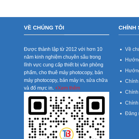
VỀ CHÚNG TÔI
CHÍNH
Được thành lập từ 2012 với hơn 10
Về chú
năm kinh nghiệm chuyên sâu trong
Hướng
lĩnh vực cung cấp thiết bị văn phòng
Hướng
phẩm, cho thuê máy photocopy, bán
máy photocopy, bán máy in, sửa chữa
Chính
và đổ mực in.
+Xem thêm
Chính 
Chính
Đăng 