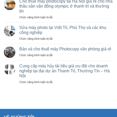
Cho thuê máy photocopy tại Hà Nội giá rẻ cho nhà
máy
thầu sân vận động olympic ở thanh trì và thường
photocopy
tín
Ricoh
ở
Chức năng bình luận bị tắt
cũ
Cho
giá
thuê
rẻ,
Sửa máy photo tại Việt Trì, Phú Thọ và các khu
máy
Bán
công nghiệp
photocopy
máy
ở
Chức năng bình luận bị tắt
tại
photocopy
Sửa
Hà
cũ
máy
Nội
Bán và cho thuê máy Photocopy văn phòng giá rẻ
tại
photo
giá
KCN
ở
Chức năng bình luận bị tắt
tại
rẻ
Vạn
Bán
Việt
cho
Xuân,
và
Trì,
Cung cấp máy hủy tài liệu giá ưu đãi cho doanh
nhà
Lâm
cho
Phú
nghiệp tại đại dự án Thanh Trì, Thường Tín – Hà
thầu
Thao,
thuê
Thọ
sân
Trung
Nội
máy
và
vận
Hà
Photocopy
ở
Chức năng bình luận bị tắt
các
động
văn
Cung
khu
olympic
phòng
cấp
công
ở
giá
máy
nghiệp
thanh
rẻ
hủy
trì
tài
và
liệu
thường
giá
tín