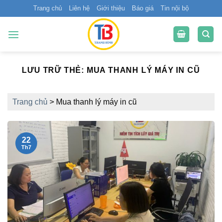
Bỏ
Trang chủ
Liên hệ
Giới thiệu
Báo giá
Tin nội bộ
qua
nội
dung
LƯU TRỮ THẺ:
MUA THANH LÝ MÁY IN CŨ
Trang chủ
>
Mua thanh lý máy in cũ
22
Th7