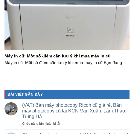
Máy in cũ: Một số điểm cần lưu ý khi mua máy in cũ
Máy in cũ: Một số điểm cần lưu ý khi mua máy in cũ Bạn đang
BÀI VIẾT GẦN ĐÂY
(VAT) Bán máy photocopy Ricoh cũ giá rẻ, Bán
máy photocopy cũ tại KCN Vạn Xuân, Lâm Thao,
Trung Hà
ở
Chức năng bình luận bị tắt
(VAT)
Bán