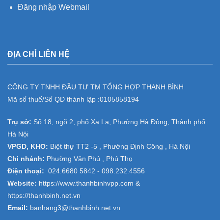
Đăng nhập Webmail
ĐỊA CHỈ LIÊN HỆ
CÔNG TY TNHH ĐẦU TƯ TM TỔNG HỢP THANH BÌNH
Mã số thuế/Số QĐ thành lập :
0105858194
Trụ sở:
Số 18, ngõ 2, phố Xa La, Phường Hà Đông, Thành phố
Hà Nội
VPGD, KHO:
Biệt thự TT2 -5 , Phường Định Công , Hà Nội
Chi nhánh:
Phường Văn Phú , Phú Thọ
Điện thoại:
024.6680 5842 -
098.232.4556
Website:
https://www.thanhbinhvpp.com
&
https://thanhbinh.net.vn
Email:
banhang3@thanhbinh.net.vn