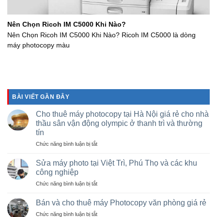
Nên Chọn Ricoh IM C5000 Khi Nào?
Nên Chọn Ricoh IM C5000 Khi Nào? Ricoh IM C5000 là dòng
máy photocopy màu
BÀI VIẾT GẦN ĐÂY
Cho thuê máy photocopy tại Hà Nội giá rẻ cho nhà
thầu sân vận động olympic ở thanh trì và thường
tín
ở
Chức năng bình luận bị tắt
Cho
thuê
Sửa máy photo tại Việt Trì, Phú Thọ và các khu
máy
công nghiệp
photocopy
ở
Chức năng bình luận bị tắt
tại
Sửa
Hà
máy
Nội
Bán và cho thuê máy Photocopy văn phòng giá rẻ
photo
giá
ở
Chức năng bình luận bị tắt
tại