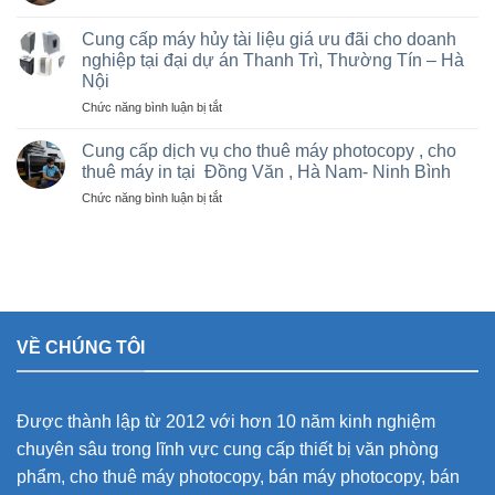
rẻ
Bán
Việt
cho
và
Trì,
Cung cấp máy hủy tài liệu giá ưu đãi cho doanh
nhà
cho
Phú
nghiệp tại đại dự án Thanh Trì, Thường Tín – Hà
thầu
thuê
Thọ
sân
Nội
máy
và
vận
Photocopy
ở
Chức năng bình luận bị tắt
các
động
văn
Cung
khu
olympic
phòng
cấp
Cung cấp dịch vụ cho thuê máy photocopy , cho
công
ở
giá
máy
nghiệp
thuê máy in tại Đồng Văn , Hà Nam- Ninh Bình
thanh
rẻ
hủy
trì
ở
Chức năng bình luận bị tắt
tài
và
Cung
liệu
thường
cấp
giá
tín
dịch
ưu
vụ
đãi
cho
cho
thuê
doanh
máy
nghiệp
VỀ CHÚNG TÔI
photocopy
tại
,
đại
cho
dự
thuê
án
Được thành lập từ 2012 với hơn 10 năm kinh nghiệm
máy
Thanh
in
Trì,
chuyên sâu trong lĩnh vực cung cấp thiết bị văn phòng
tại
Thường
phẩm, cho thuê máy photocopy, bán máy photocopy, bán
Đồng
Tín