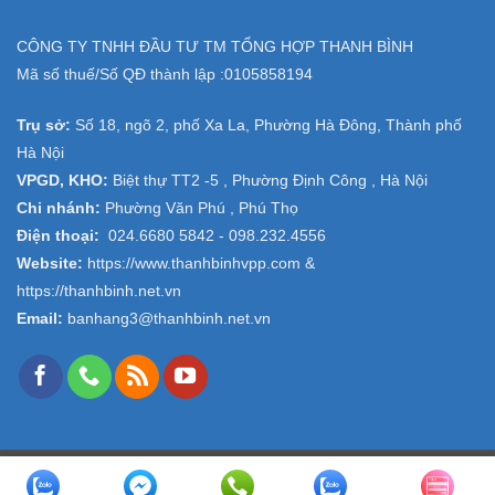
CÔNG TY TNHH ĐẦU TƯ TM TỔNG HỢP THANH BÌNH
Mã số thuế/Số QĐ thành lập :
0105858194
Trụ sở:
Số 18, ngõ 2, phố Xa La, Phường Hà Đông, Thành phố
Hà Nội
VPGD, KHO:
Biệt thự TT2 -5 , Phường Định Công , Hà Nội
Chi nhánh:
Phường Văn Phú , Phú Thọ
Điện thoại:
024.6680 5842 -
098.232.4556
Website:
https://www.thanhbinhvpp.com
&
https://thanhbinh.net.vn
Email:
banhang3@thanhbinh.net.vn
Copyright 2026 ©
VPP Thanh Bình
- Design and Seo by