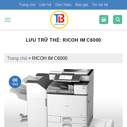
Bỏ
Trang chủ
Liên hệ
Giới thiệu
Báo giá
Tin nội bộ
qua
nội
dung
LƯU TRỮ THẺ:
RICOH IM C6000
Trang chủ
>
RICOH IM C6000
06
Th3