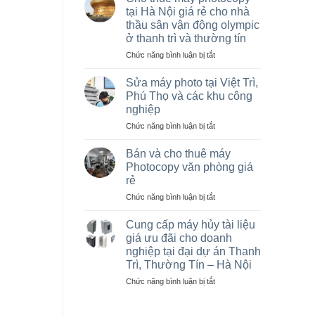
máy
tại Hà Nội giá rẻ cho nhà
photocopy
thầu sân vận động olympic
Ricoh
ở thanh trì và thường tín
cũ
giá
ở
Chức năng bình luận bị tắt
rẻ,
Cho
Bán
thuê
Sửa máy photo tại Việt Trì,
máy
máy
Phú Thọ và các khu công
photocopy
photocopy
nghiệp
cũ
tại
tại
ở
Chức năng bình luận bị tắt
Hà
KCN
Sửa
Nội
Vạn
máy
giá
Bán và cho thuê máy
Xuân,
photo
rẻ
Photocopy văn phòng giá
Lâm
tại
cho
rẻ
Thao,
Việt
nhà
ở
Chức năng bình luận bị tắt
Trung
Trì,
thầu
Bán
Hà
Phú
sân
và
Thọ
vận
Cung cấp máy hủy tài liệu
cho
và
động
giá ưu đãi cho doanh
thuê
các
olympic
nghiệp tại đại dự án Thanh
máy
khu
ở
Trì, Thường Tín – Hà Nội
Photocopy
công
thanh
văn
nghiệp
ở
Chức năng bình luận bị tắt
trì
phòng
Cung
và
giá
cấp
thường