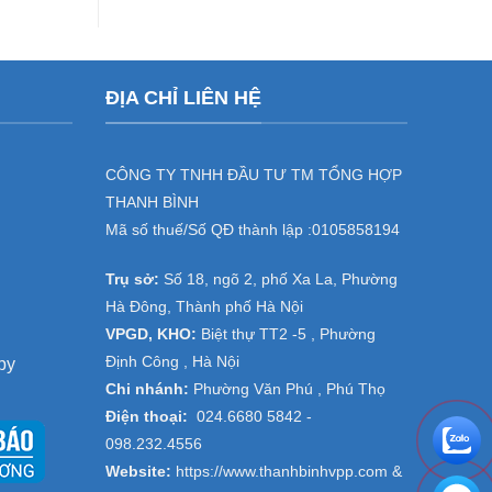
rẻ
máy
tín
hủy
tài
liệu
giá
ĐỊA CHỈ LIÊN HỆ
ưu
đãi
cho
doanh
nghiệp
CÔNG TY TNHH ĐẦU TƯ TM TỔNG HỢP
tại
THANH BÌNH
đại
dự
Mã số thuế/Số QĐ thành lập :
0105858194
án
Thanh
Trụ sở:
Số 18, ngõ 2, phố Xa La, Phường
Trì,
Thường
Hà Đông, Thành phố Hà Nội
Tín
VPGD, KHO:
Biệt thự TT2 -5 , Phường
–
Hà
Định Công , Hà Nội
py
Nội
Chi nhánh:
Phường Văn Phú , Phú Thọ
Điện thoại:
024.6680 5842 -
098.232.4556
Website:
https://www.thanhbinhvpp.com
&