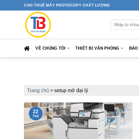
Bỏ
CHO THUÊ MÁY PHOTOCOPY CHẤT LƯỢNG
qua
nội
Tìm
dung
kiếm:
VỀ CHÚNG TÔI
THIẾT BỊ VĂN PHÒNG
BẢO
Trang chủ
>
setup mở đại lý
22
Th6