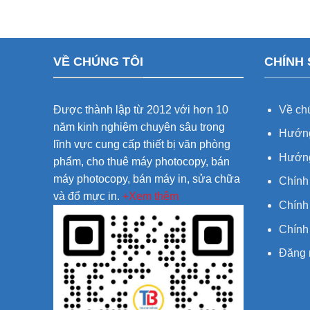
VỀ CHÚNG TÔI
CHÍNH
Được thành lập từ 2012 với hơn 10
Về chú
năm kinh nghiệm chuyên sâu trong
Hướng
lĩnh vực cung cấp thiết bị văn phòng
Hướng
phẩm, cho thuê máy photocopy, bán
máy photocopy, bán máy in, sửa chữa
Chính
và đổ mực in.
+Xem thêm
Chính 
Chính
Đăng 