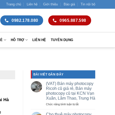
Trang chủ
Liên hệ
Giới thiệu
Báo giá
Tin nội bộ
0982.178.080
0965.887.598
SẺ
HỖ TRỢ
LIÊN HỆ
TUYỂN DỤNG
BÀI VIẾT GẦN ĐÂY
(VAT) Bán máy photocopy
Ricoh cũ giá rẻ, Bán máy
photocopy cũ tại KCN Vạn
Xuân, Lâm Thao, Trung Hà
i Hà
ở
Chức năng bình luận bị tắt
(VAT)
g
Bán
Cho thuê máy photocopy