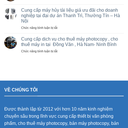
rẻ
Bán
Việt
cho
và
Trì,
Cung cấp máy hủy tài liệu giá ưu đãi cho doanh
nhà
cho
Phú
nghiệp tại đại dự án Thanh Trì, Thường Tín – Hà
thầu
thuê
Thọ
sân
Nội
máy
và
vận
Photocopy
ở
Chức năng bình luận bị tắt
các
động
văn
Cung
khu
olympic
phòng
cấp
Cung cấp dịch vụ cho thuê máy photocopy , cho
công
ở
giá
máy
nghiệp
thuê máy in tại Đồng Văn , Hà Nam- Ninh Bình
thanh
rẻ
hủy
trì
ở
Chức năng bình luận bị tắt
tài
và
Cung
liệu
thường
cấp
giá
tín
dịch
ưu
vụ
đãi
cho
cho
thuê
doanh
máy
nghiệp
VỀ CHÚNG TÔI
photocopy
tại
,
đại
cho
dự
thuê
án
Được thành lập từ 2012 với hơn 10 năm kinh nghiệm
máy
Thanh
in
Trì,
chuyên sâu trong lĩnh vực cung cấp thiết bị văn phòng
tại
Thường
phẩm, cho thuê máy photocopy, bán máy photocopy, bán
Đồng
Tín