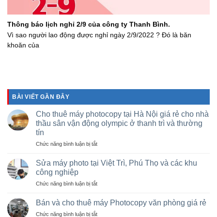
Thông báo lịch nghỉ 2/9 của công ty Thanh Bình.
Vì sao người lao động được nghỉ ngày 2/9/2022 ? Đó là băn
khoăn của
BÀI VIẾT GẦN ĐÂY
Cho thuê máy photocopy tại Hà Nội giá rẻ cho nhà
thầu sân vận động olympic ở thanh trì và thường
tín
ở
Chức năng bình luận bị tắt
Cho
thuê
Sửa máy photo tại Việt Trì, Phú Thọ và các khu
máy
công nghiệp
photocopy
ở
Chức năng bình luận bị tắt
tại
Sửa
Hà
máy
Nội
Bán và cho thuê máy Photocopy văn phòng giá rẻ
photo
giá
ở
Chức năng bình luận bị tắt
tại