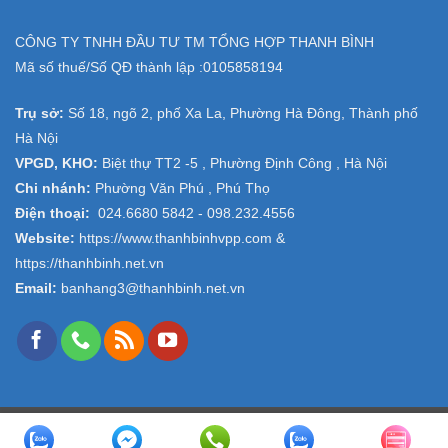
CÔNG TY TNHH ĐẦU TƯ TM TỔNG HỢP THANH BÌNH
Mã số thuế/Số QĐ thành lập :
0105858194
Trụ sở:
Số 18, ngõ 2, phố Xa La, Phường Hà Đông, Thành phố
Hà Nội
VPGD, KHO:
Biệt thự TT2 -5 , Phường Định Công , Hà Nội
Chi nhánh:
Phường Văn Phú , Phú Thọ
Điện thoại:
024.6680 5842 -
098.232.4556
Website:
https://www.thanhbinhvpp.com
&
https://thanhbinh.net.vn
Email:
banhang3@thanhbinh.net.vn
Copyright 2026 ©
VPP Thanh Bình
- Design and Seo by