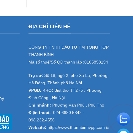
cho
dịch
doanh
vụ
nghiệp
cho
tại
thuê
đại
máy
ĐỊA CHỈ LIÊN HỆ
dự
photocopy
án
,
Thanh
cho
Trì,
thuê
Thường
máy
CÔNG TY TNHH ĐẦU TƯ TM TỔNG HỢP
Tín
in
THANH BÌNH
–
tại
Hà
Đồng
Mã số thuế/Số QĐ thành lập :
0105858194
Nội
Văn
,
Trụ sở:
Số 18, ngõ 2, phố Xa La, Phường
Hà
Nam-
Hà Đông, Thành phố Hà Nội
Ninh
VPGD, KHO:
Biệt thự TT2 -5 , Phường
Bình
Định Công , Hà Nội
py
Chi nhánh:
Phường Văn Phú , Phú Thọ
Điện thoại:
024.6680 5842 -
098.232.4556
Website:
https://www.thanhbinhvpp.com
&