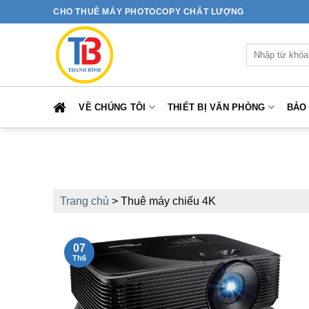
Bỏ
CHO THUÊ MÁY PHOTOCOPY CHẤT LƯỢNG
qua
nội
Tìm
dung
kiếm:
VỀ CHÚNG TÔI
THIẾT BỊ VĂN PHÒNG
BẢO
Trang chủ
>
Thuê máy chiếu 4K
07
Th6