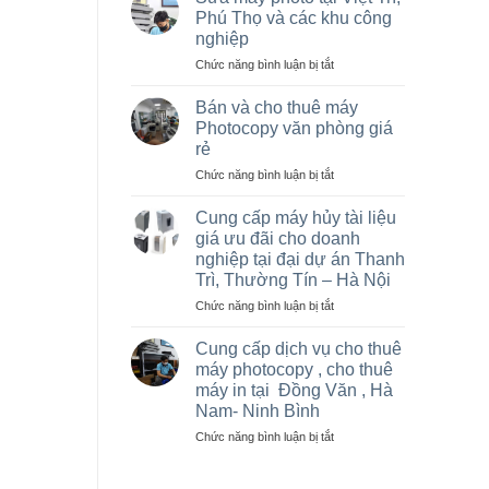
máy
Phú Thọ và các khu công
photocopy
nghiệp
tại
ở
Chức năng bình luận bị tắt
Hà
Sửa
Nội
máy
giá
Bán và cho thuê máy
photo
rẻ
Photocopy văn phòng giá
tại
cho
rẻ
Việt
nhà
ở
Chức năng bình luận bị tắt
Trì,
thầu
Bán
Phú
sân
và
Thọ
vận
Cung cấp máy hủy tài liệu
cho
và
động
giá ưu đãi cho doanh
thuê
các
olympic
nghiệp tại đại dự án Thanh
máy
khu
ở
Trì, Thường Tín – Hà Nội
Photocopy
công
thanh
văn
nghiệp
ở
Chức năng bình luận bị tắt
trì
phòng
Cung
và
giá
cấp
thường
Cung cấp dịch vụ cho thuê
rẻ
máy
tín
máy photocopy , cho thuê
hủy
máy in tại Đồng Văn , Hà
tài
Nam- Ninh Bình
liệu
giá
ở
Chức năng bình luận bị tắt
ưu
Cung
đãi
cấp