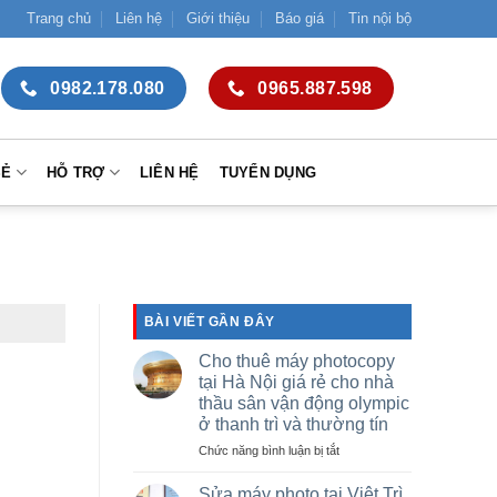
Trang chủ
Liên hệ
Giới thiệu
Báo giá
Tin nội bộ
0982.178.080
0965.887.598
SẺ
HỖ TRỢ
LIÊN HỆ
TUYỂN DỤNG
BÀI VIẾT GẦN ĐÂY
Cho thuê máy photocopy
tại Hà Nội giá rẻ cho nhà
thầu sân vận động olympic
ở thanh trì và thường tín
ở
Chức năng bình luận bị tắt
Cho
thuê
Sửa máy photo tại Việt Trì,