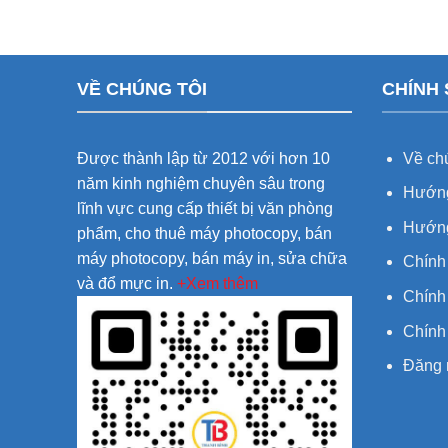
VỀ CHÚNG TÔI
CHÍNH
Được thành lập từ 2012 với hơn 10
Về chú
năm kinh nghiệm chuyên sâu trong
Hướng
lĩnh vực cung cấp thiết bị văn phòng
Hướng
phẩm, cho thuê máy photocopy, bán
máy photocopy, bán máy in, sửa chữa
Chính
và đổ mực in.
+Xem thêm
Chính 
Chính
Đăng 