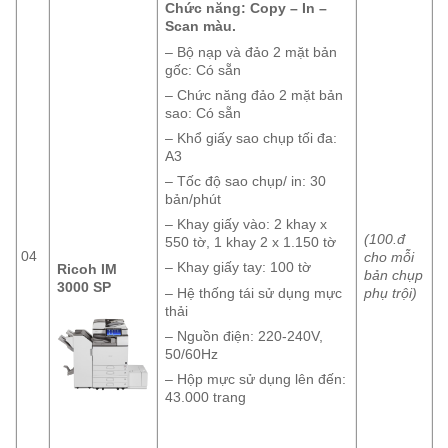
Chức năng: Copy – In –
Scan màu.
– Bộ nạp và đảo 2 mặt bản
gốc: Có sẵn
– Chức năng đảo 2 mặt bản
sao: Có sẵn
– Khổ giấy sao chụp tối đa:
A3
– Tốc độ sao chụp/ in: 30
bản/phút
– Khay giấy vào: 2 khay x
(100.đ
550 tờ, 1 khay 2 x 1.150 tờ
04
cho mỗi
– Khay giấy tay: 100 tờ
Ricoh IM
bản chụp
3000 SP
phụ trội)
– Hệ thống tái sử dụng mực
thải
– Nguồn điện: 220-240V,
50/60Hz
– Hộp mực sử dụng lên đến:
43.000 trang