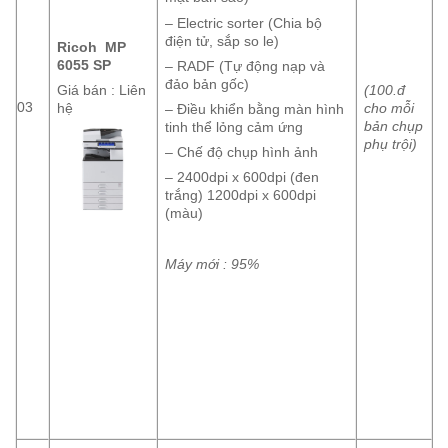
– Electric sorter (Chia bộ
điện tử, sắp so le)
Ricoh MP
6055 SP
– RADF (Tự động nạp và
đảo bản gốc)
(100.đ
Giá bán : Liên
03
cho mỗi
hệ
– Điều khiển bằng màn hình
bản chụp
tinh thể lỏng cảm ứng
phụ trội)
– Chế độ chụp hình ảnh
– 2400dpi x 600dpi (đen
trắng) 1200dpi x 600dpi
(màu)
Máy mới : 95%