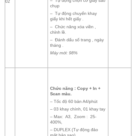
– Tự động chọn cỡ giấy sao
02
chụp
– Tự động chuyển khay
giấy khi hết giấy .
– Chức năng xóa viền ,
chỉnh lề.
– Đánh dấu số trang , ngày
tháng .
Máy mới: 98%
Chức năng : Copy + In +
Scan màu.
– Tốc độ 60 bản A4/phút
– 03 khay chính, 01 khay tay
– Max: A3, Zoom : 25-
400%,
– DUPLEX (Tự động đảo
mặt bản sao)