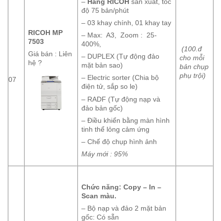
–
Hãng RICOH
sản xuất, tốc
độ 75 bản/phút
– 03 khay chính, 01 khay tay
RICOH MP
– Max: A3, Zoom : 25-
7503
400%,
(100.đ
Giá bán : Liên
– DUPLEX (Tự động đảo
cho mỗi
hệ ?
mặt bản sao)
bản chụp
phụ trội)
– Electric sorter (Chia bộ
07
điện tử, sắp so le)
– RADF (Tự động nạp và
đảo bản gốc)
– Điều khiển bằng màn hình
tinh thể lỏng cảm ứng
– Chế độ chụp hình ảnh
Máy mới : 95%
Chức năng: Copy – In –
Scan màu.
– Bộ nạp và đảo 2 mặt bản
gốc: Có sẵn