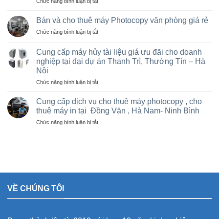
ở
Chức năng bình luận bị tắt
tại
Sửa
Hà
máy
Nội
Bán và cho thuê máy Photocopy văn phòng giá rẻ
photo
giá
ở
Chức năng bình luận bị tắt
tại
rẻ
Bán
Việt
cho
và
Trì,
Cung cấp máy hủy tài liệu giá ưu đãi cho doanh
nhà
cho
Phú
nghiệp tại đại dự án Thanh Trì, Thường Tín – Hà
thầu
thuê
Thọ
sân
Nội
máy
và
vận
Photocopy
ở
Chức năng bình luận bị tắt
các
động
văn
Cung
khu
olympic
phòng
cấp
Cung cấp dịch vụ cho thuê máy photocopy , cho
công
ở
giá
máy
nghiệp
thuê máy in tại Đồng Văn , Hà Nam- Ninh Bình
thanh
rẻ
hủy
trì
ở
Chức năng bình luận bị tắt
tài
và
Cung
liệu
thường
cấp
giá
tín
dịch
ưu
vụ
đãi
cho
cho
thuê
doanh
máy
nghiệp
VỀ CHÚNG TÔI
photocopy
tại
,
đại
cho
dự
thuê
án