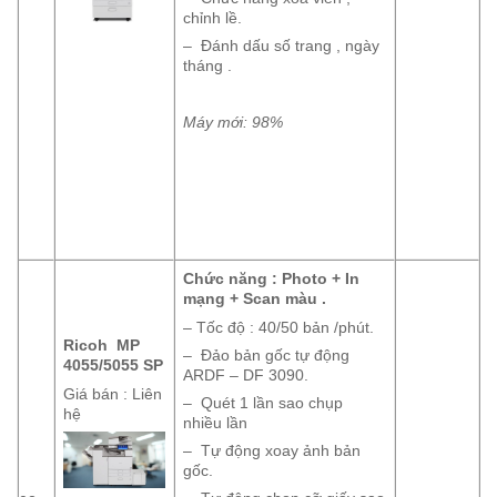
chỉnh lề.
– Đánh dấu số trang , ngày
tháng .
Máy mới: 98%
Chức năng : Photo + In
mạng + Scan màu .
– Tốc độ : 40/50 bản /phút.
Ricoh MP
– Đảo bản gốc tự động
4055/5055 SP
ARDF – DF 3090.
Giá bán : Liên
– Quét 1 lần sao chụp
hệ
nhiều lần
– Tự động xoay ảnh bản
gốc.