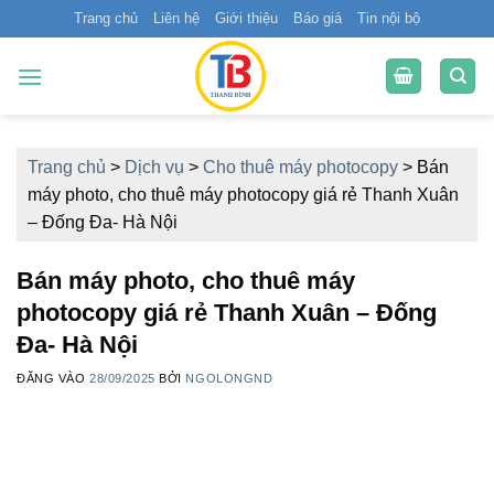
Bỏ
Trang chủ
Liên hệ
Giới thiệu
Báo giá
Tin nội bộ
qua
nội
dung
Trang chủ
>
Dịch vụ
>
Cho thuê máy photocopy
>
Bán
máy photo, cho thuê máy photocopy giá rẻ Thanh Xuân
– Đống Đa- Hà Nội
Bán máy photo, cho thuê máy
photocopy giá rẻ Thanh Xuân – Đống
Đa- Hà Nội
ĐĂNG VÀO
28/09/2025
BỞI
NGOLONGND