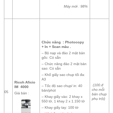
Máy mới : 98%
Chức năng : Photocopy
+ In + Scan màu .
– Bộ nạp và đảo 2 mặt bản
gốc: Có sẵn
– Chức năng đảo 2 mặt bản
sao: Có sẵn
– Khổ giấy sao chụp tối đa:
A3
Ricoh Aficio
(100.đ
– Tốc độ sao chụp/ in: 40
IM 4000
cho mỗi
bản/phút
05
Giá bán :
bản chụp
– Khay giấy vào: 2 khay x
phụ trội)
550 tờ, 1 khay 2 x 1.150 tờ
– Khay giấy tay: 100 tờ