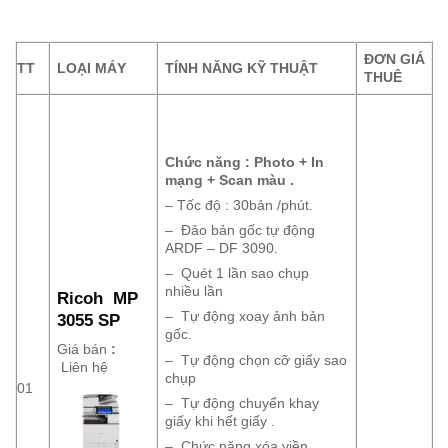
ĐƠN GIÁ
TT
LOẠI MÁY
TÍNH NĂNG KỸ THUẬT
THUÊ
Chức năng : Photo + In
mạng + Scan màu .
– Tốc độ : 30bản /phút.
– Đảo bản gốc tự động
ARDF – DF 3090.
– Quét 1 lần sao chụp
nhiều lần
Ricoh MP
– Tự động xoay ảnh bản
3055 SP
gốc.
Giá bán
:
– Tự động chọn cỡ giấy sao
Liên hệ
chụp
01
– Tự động chuyển khay
giấy khi hết giấy .
– Chức năng xóa viền ,