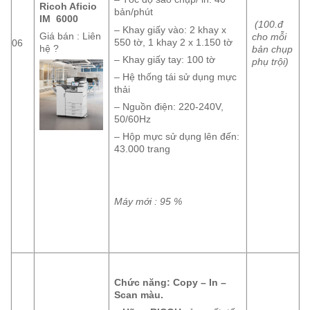
Ricoh Aficio
bản/phút
IM 6000
(100.đ
– Khay giấy vào: 2 khay x
Giá bán : Liên
cho mỗi
550 tờ, 1 khay 2 x 1.150 tờ
06
hệ ?
bản chụp
– Khay giấy tay: 100 tờ
phụ trội)
– Hệ thống tái sử dụng mực
thải
– Nguồn điện: 220-240V,
50/60Hz
– Hộp mực sử dụng lên đến:
43.000 trang
Máy mới : 95 %
Chức năng: Copy – In –
Scan
màu
.