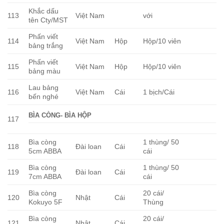
Khắc dấu
113
Việt Nam
với
tên Cty/MST
Phấn viết
114
Việt Nam
Hộp
Hộp/10 viên
bảng trắng
Phấn viết
115
Việt Nam
Hộp
Hộp/10 viên
bảng màu
Lau bảng
116
Việt Nam
Cái
1 bịch/Cái
bến nghé
BÌA CÒNG- BÌA HỘP
117
Bìa còng
1 thùng/ 50
118
Đài loan
Cái
5cm ABBA
cái
Bìa còng
1 thùng/ 50
119
Đài loan
Cái
7cm ABBA
cái
Bìa còng
20 cái/
120
Nhật
Cái
Kokuyo 5F
Thùng
Bìa còng
20 cái/
121
Nhật
Cái