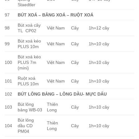
Staedtler
97
BÚT XOÁ – BĂNG XOÁ – RUỘT XOÁ
Bút xoá cây
98
Việt Nam
Cây
1h=12 cây
TL CP02
Bút xoá kéo
99
Việt Nam
Cây
1h=10 cây
PLUS 10m
Bút xoá kéo
100
PLUS 7m
Việt Nam
Cây
1h=10 cây
(mini)
Ruột xoá
101
Việt Nam
Cây
1h=10 cây
PLUS 10m
102
BÚT LÔNG BẢNG – LÔNG DẦU- MỰC DẤU
Bút lông
Thiên
103
Cây
1h=10 cây
bảng WB-03
Long
Bút lông
Thiên
104
dầu CD
Cây
1h=10 cây
Long
PM04