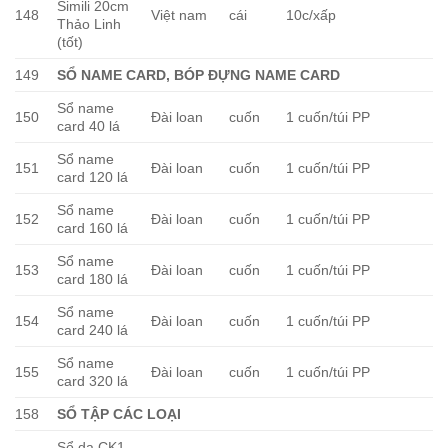
Simili 20cm
148
Việt nam
cái
10c/xấp
Thảo Linh
(tốt)
149
SỔ NAME CARD, BÓP ĐỰNG NAME CARD
Sổ name
150
Đài loan
cuốn
1 cuốn/túi PP
card 40 lá
Sổ name
151
Đài loan
cuốn
1 cuốn/túi PP
card 120 lá
Sổ name
152
Đài loan
cuốn
1 cuốn/túi PP
card 160 lá
Sổ name
153
Đài loan
cuốn
1 cuốn/túi PP
card 180 lá
Sổ name
154
Đài loan
cuốn
1 cuốn/túi PP
card 240 lá
Sổ name
155
Đài loan
cuốn
1 cuốn/túi PP
card 320 lá
158
SỔ TẬP CÁC LOẠI
Sổ da CK1