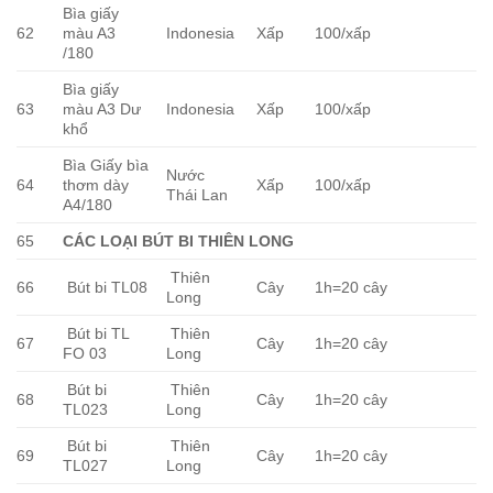
Bìa giấy
62
màu A3
Indonesia
Xấp
100/xấp
/180
Bìa giấy
63
màu A3 Dư
Indonesia
Xấp
100/xấp
khổ
Bìa Giấy bìa
Nước
64
thơm dày
Xấp
100/xấp
Thái Lan
A4/180
65
CÁC LOẠI BÚT BI THIÊN LONG
Thiên
66
Bút bi TL08
Cây
1h=20 cây
Long
Bút bi TL
Thiên
67
Cây
1h=20 cây
FO 03
Long
Bút bi
Thiên
68
Cây
1h=20 cây
TL023
Long
Bút bi
Thiên
69
Cây
1h=20 cây
TL027
Long