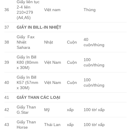
Giấy liên tục
2-4 liên
36
Việt nam
Thùng
210×279
(A4,A5)
37
GIẤY IN BILL-IN NHIỆT
Giấy Fax
40
38
Nhiệt
Nhật
Cuộn
cuộn/thùng
Sahara
Giấy In Bill
100
39
K80 (80mm
Việt Nam
Cuộn
cuộn/thùng
x 30M)
Giấy In Bill
100
40
K57 (57mm
Việt Nam
Cuộn
cuộn/thùng
x 30M)
41
GIẤY THAN CÁC LOẠI
Giấy Than
42
Mỹ
xấp
100 tờ/ xấp
G.Star
Giấy Than
43
Thái Lan
xấp
100 tờ/ xấp
Horse