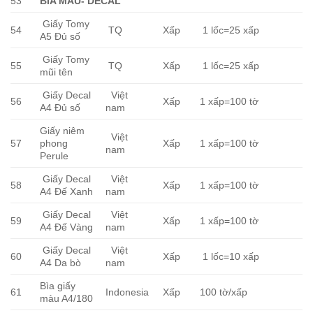
53
BÌA MÀU- DECAL
Giấy Tomy
54
TQ
Xấp
1 lốc=25 xấp
A5 Đủ số
Giấy Tomy
55
TQ
Xấp
1 lốc=25 xấp
mũi tên
Giấy Decal
Việt
56
Xấp
1 xấp=100 tờ
A4 Đủ số
nam
Giấy niêm
Việt
57
phong
Xấp
1 xấp=100 tờ
nam
Perule
Giấy Decal
Việt
58
Xấp
1 xấp=100 tờ
A4 Đế Xanh
nam
Giấy Decal
Việt
59
Xấp
1 xấp=100 tờ
A4 Đế Vàng
nam
Giấy Decal
Việt
60
Xấp
1 lốc=10 xấp
A4 Da bò
nam
Bìa giấy
61
Indonesia
Xấp
100 tờ/xấp
màu A4/180