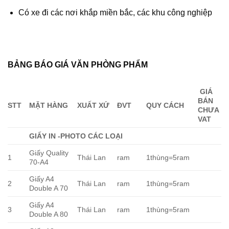
Có xe đi các nơi khắp miền bắc, các khu công nghiệp
BẢNG BÁO GIÁ VĂN PHÒNG PHẨM
GIÁ
BÁN
STT
MẶT HÀNG
XUẤT XỨ
ĐVT
QUY CÁCH
CHƯA
VAT
GIẤY IN -PHOTO CÁC LOẠI
Giấy Quality
1
Thái Lan
ram
1thùng=5ram
70-A4
Giấy A4
2
Thái Lan
ram
1thùng=5ram
Double A 70
Giấy A4
3
Thái Lan
ram
1thùng=5ram
Double A 80