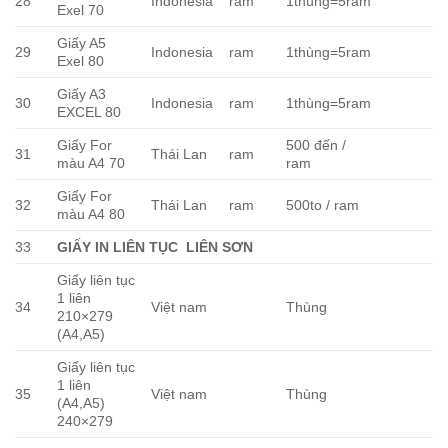
28
Indonesia
ram
1thùng=5ram
Exel 70
Giấy A5
29
Indonesia
ram
1thùng=5ram
Exel 80
Giấy A3
30
Indonesia
ram
1thùng=5ram
EXCEL 80
Giấy For
500 đến /
31
Thái Lan
ram
màu A4 70
ram
Giấy For
32
Thái Lan
ram
500to / ram
màu A4 80
33
GIẤY IN LIÊN TỤC LIÊN SƠN
Giấy liên tục
1 liên
34
Việt nam
Thùng
210×279
(A4,A5)
Giấy liên tục
1 liên
35
Việt nam
Thùng
(A4,A5)
240×279