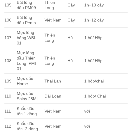
Bút lông
Thiên
105
Cây
1h=10 cây
dầu PM09
Long
Bút lông
106
Việt Nam
Cây
1h=12 cây
dầu Penta
Mực lông
Thiên
107
bảng WBI-
Hủ
1 hũ/ Hộp
Long
01
Mực lông
dầu Thiên
Thiên
108
Hủ
1 hũ/ Hộp
Long PMI-
Long
01
Mực dấu
109
Thái Lan
1 hộp/chai
Horse
Mực dấu
110
Đài Loan
1 hộp/ Chai
Shiny 28Ml
Khắc dấu
111
Việt Nam
với
tên 1 dòng
Khắc dấu
112
Việt Nam
với
tên 2 dòng