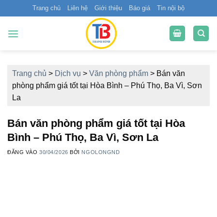
Bỏ
Trang chủ
Liên hệ
Giới thiệu
Báo giá
Tin nội bộ
qua
nội
dung
Trang chủ
>
Dịch vụ
>
Văn phòng phẩm
>
Bán văn
phòng phẩm giá tốt tại Hòa Bình – Phú Thọ, Ba Vì, Sơn
La
Bán văn phòng phẩm giá tốt tại Hòa
Bình – Phú Thọ, Ba Vì, Sơn La
ĐĂNG VÀO
30/04/2026
BỞI
NGOLONGND