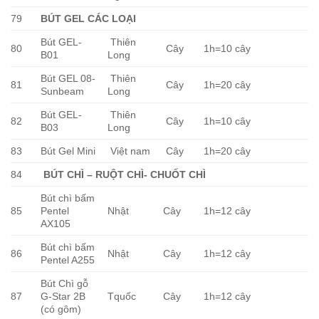
79
BÚT GEL CÁC LOẠI
Bút GEL-
Thiên
80
Cây
1h=10 cây
B01
Long
Bút GEL 08-
Thiên
81
Cây
1h=20 cây
Sunbeam
Long
Bút GEL-
Thiên
82
Cây
1h=10 cây
B03
Long
83
Bút Gel Mini
Việt nam
Cây
1h=20 cây
84
BÚT CHÌ – RUỘT CHÌ- CHUỐT CHÌ
Bút chì bấm
85
Pentel
Nhật
Cây
1h=12 cây
AX105
Bút chì bấm
86
Nhật
Cây
1h=12 cây
Pentel A255
Bút Chì gỗ
87
G-Star 2B
Tquốc
Cây
1h=12 cây
(có gôm)