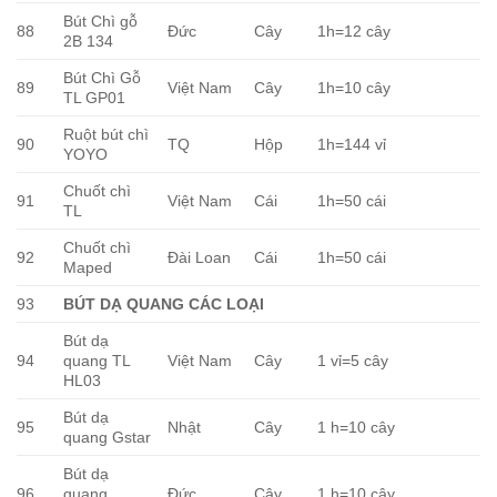
Bút Chì gỗ
88
Đức
Cây
1h=12 cây
2B 134
Bút Chì Gỗ
89
Việt Nam
Cây
1h=10 cây
TL GP01
Ruột bút chì
90
TQ
Hộp
1h=144 vỉ
YOYO
Chuốt chì
91
Việt Nam
Cái
1h=50 cái
TL
Chuốt chì
92
Đài Loan
Cái
1h=50 cái
Maped
93
BÚT DẠ QUANG CÁC LOẠI
Bút dạ
94
quang TL
Việt Nam
Cây
1 vỉ=5 cây
HL03
Bút dạ
95
Nhật
Cây
1 h=10 cây
quang Gstar
Bút dạ
96
quang
Đức
Cây
1 h=10 cây