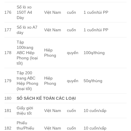
Sổ lò xo
176
150T A4
Việt Nam
cuốn
1 cuốn/túi PP
Dày
Sổ lò xo A7
177
Việt Nam
cuốn
1 cuốn/túi PP
dày
Tập
100trang
Hiệp
178
ABC Hiệp
quyển
100q/thùng
Phong
Phong (loại
tốt)
Tập 200
trang ABC
Hiệp
179
quyển
50q/thùng
Hiệp Phong
Phong
(loại tốt)
180
SỔ SÁCH KẾ TOÁN CÁC LOẠI
Giấy giới
181
Việt Nam
cuốn
10 cuốn/xấp
thiệu tốt
Phiếu
182
thu/Phiếu
Việt Nam
cuốn
10 cuốn/xấp