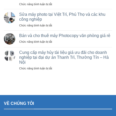
ở
Chức năng bình luận bị tắt
cũ
Cho
giá
thuê
rẻ,
Sửa máy photo tại Việt Trì, Phú Thọ và các khu
máy
Bán
công nghiệp
photocopy
máy
ở
Chức năng bình luận bị tắt
tại
photocopy
Sửa
Hà
cũ
máy
Nội
Bán và cho thuê máy Photocopy văn phòng giá rẻ
tại
photo
giá
KCN
ở
Chức năng bình luận bị tắt
tại
rẻ
Vạn
Bán
Việt
cho
Xuân,
và
Trì,
Cung cấp máy hủy tài liệu giá ưu đãi cho doanh
nhà
Lâm
cho
Phú
nghiệp tại đại dự án Thanh Trì, Thường Tín – Hà
thầu
Thao,
thuê
Thọ
sân
Trung
Nội
máy
và
vận
Hà
Photocopy
ở
Chức năng bình luận bị tắt
các
động
văn
Cung
khu
olympic
phòng
cấp
công
ở
giá
máy
nghiệp
thanh
rẻ
hủy
trì
tài
và
liệu
thường
giá
tín
VỀ CHÚNG TÔI
ưu
đãi
cho