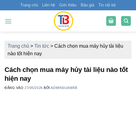
Bỏ
Trang chủ
Liên hệ
Giới thiệu
Báo giá
Tin nội bộ
qua
nội
dung
Trang chủ
>
Tin tức
>
Cách chọn mua máy hủy tài liệu
nào tốt hiện nay
Cách chọn mua máy hủy tài liệu nào tốt
hiện nay
ĐĂNG VÀO
27/05/2026
BỞI
ADMINSUAWEB