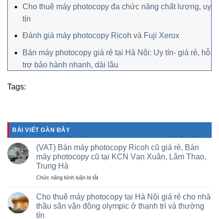
Cho thuê máy photocopy đa chức năng chất lượng, uy
tín
Đánh giá máy photocopy Ricoh và Fuji Xerox
Bán máy photocopy giá rẻ tại Hà Nội: Uy tín- giá rẻ, hỗ
trợ bảo hành nhanh, dài lâu
Tags:
BÀI VIẾT GẦN ĐÂY
(VAT) Bán máy photocopy Ricoh cũ giá rẻ, Bán
máy photocopy cũ tại KCN Vạn Xuân, Lâm Thao,
Trung Hà
ở
Chức năng bình luận bị tắt
(VAT)
Bán
Cho thuê máy photocopy tại Hà Nội giá rẻ cho nhà
máy
thầu sân vận động olympic ở thanh trì và thường
photocopy
tín
Ricoh