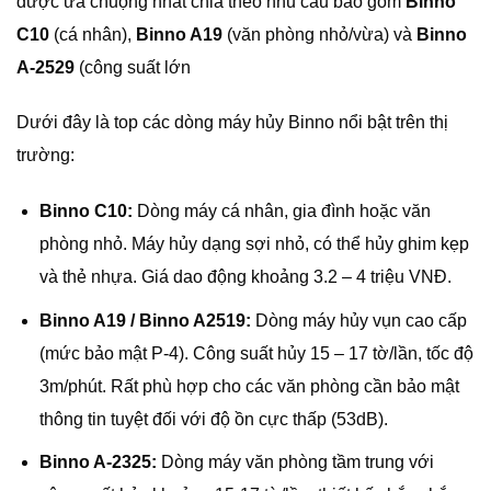
được ưa chuộng nhất chia theo nhu cầu bao gồm
Binno
C10
(cá nhân),
Binno A19
(văn phòng nhỏ/vừa) và
Binno
A-2529
(công suất lớn
Dưới đây là top các dòng máy hủy Binno nổi bật trên thị
trường:
Binno C10:
Dòng máy cá nhân, gia đình hoặc văn
phòng nhỏ. Máy hủy dạng sợi nhỏ, có thể hủy ghim kẹp
và thẻ nhựa. Giá dao động khoảng 3.2 – 4 triệu VNĐ.
Binno A19 / Binno A2519:
Dòng máy hủy vụn cao cấp
(mức bảo mật P-4). Công suất hủy 15 – 17 tờ/lần, tốc độ
3m/phút. Rất phù hợp cho các văn phòng cần bảo mật
thông tin tuyệt đối với độ ồn cực thấp (53dB).
Binno A-2325:
Dòng máy văn phòng tầm trung với