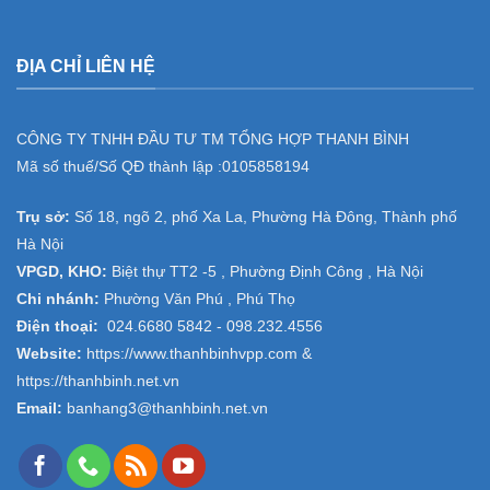
ĐỊA CHỈ LIÊN HỆ
CÔNG TY TNHH ĐẦU TƯ TM TỔNG HỢP THANH BÌNH
Mã số thuế/Số QĐ thành lập :
0105858194
Trụ sở:
Số 18, ngõ 2, phố Xa La, Phường Hà Đông, Thành phố
Hà Nội
VPGD, KHO:
Biệt thự TT2 -5 , Phường Định Công , Hà Nội
Chi nhánh:
Phường Văn Phú , Phú Thọ
Điện thoại:
024.6680 5842 -
098.232.4556
Website:
https://www.thanhbinhvpp.com
&
https://thanhbinh.net.vn
Email:
banhang3@thanhbinh.net.vn