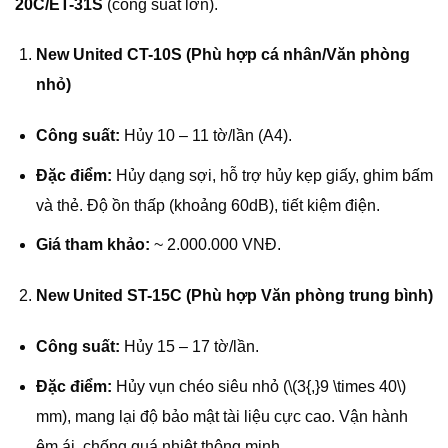
20C/ET-31S
(công suất lớn).
New United CT-10S (Phù hợp cá nhân/Văn phòng
nhỏ)
Công suất:
Hủy 10 – 11 tờ/lần (A4).
Đặc điểm:
Hủy dạng sợi, hỗ trợ hủy kẹp giấy, ghim bấm
và thẻ. Độ ồn thấp (khoảng 60dB), tiết kiệm điện.
Giá tham khảo:
~ 2.000.000 VNĐ.
New United ST-15C (Phù hợp Văn phòng trung bình)
Công suất:
Hủy 15 – 17 tờ/lần.
Đặc điểm:
Hủy vụn chéo siêu nhỏ (\(3{,}9 \times 40\)
mm), mang lại độ bảo mật tài liệu cực cao. Vận hành
êm ái, chống quá nhiệt thông minh.