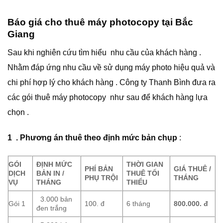
Báo giá cho thuê máy photocopy tại Bắc
Giang
Sau khi nghiên cứu tìm hiểu nhu cầu của khách hàng .
Nhằm đáp ứng nhu cầu về sử dụng máy photo hiệu quả và
chi phí hợp lý cho khách hàng . Công ty Thanh Bình đưa ra
các gói thuê máy photocopy như sau để khách hàng lựa
chọn .
1 .
Phương án thuê theo định mức bản chụp
:
GÓI
ĐỊNH MỨC
TH
Ờ
I GIAN
PHÍ BẢN
GIÁ THUÊ /
D
Ị
CH
B
Ả
N IN /
THUÊ T
Ố
I
PH
Ụ
TR
Ộ
I
THÁNG
V
Ụ
THÁNG
THI
Ể
U
3.000 bản
Gói 1
100. đ
6 tháng
800.000.
đ
đen trắng