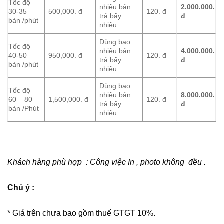
Tốc độ
nhiêu bản
2.000.000.
30-35
500,000. đ
120. đ
trả bấy
đ
bản /phút
nhiêu
Dùng bao
Tốc độ
nhiêu bản
4.000.000.
40-50
950,000. đ
120. đ
trả bấy
đ
bản /phút
nhiêu
Dùng bao
Tốc độ
nhiêu bản
8.000.000.
60 – 80
1,500,000. đ
120. đ
trả bấy
đ
bản /Phút
nhiêu
Khách hàng phù hợp : Công việc In , photo không đều .
Chú ý :
* Giá trên chưa bao gồm thuế GTGT 10%.