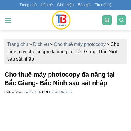
Bỏ
Trang chủ
Liên hệ
Giới thiệu
Báo giá
Tin nội bộ
qua
nội
dung
Trang chủ
>
Dịch vụ
>
Cho thuê máy photocopy
>
Cho
thuê máy photocopy đa năng tại Bắc Giang- Bắc Ninh
sau sát nhập
Cho thuê máy photocopy đa năng tại
Bắc Giang- Bắc Ninh sau sát nhập
ĐĂNG VÀO
27/06/2026
BỞI
NGOLONGND