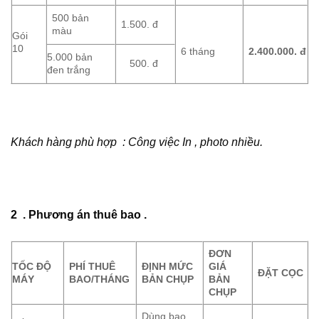
500 bản
1.500. đ
màu
Gói
10
6 tháng
2.400.000.
đ
5.000 bản
500. đ
đen trắng
Khách hàng phù hợp : Công việc In , photo nhiều.
2 . Phương án thuê bao .
ĐƠN
TỐC ĐỘ
PHÍ THUÊ
ĐỊNH MỨC
GIÁ
ĐẶT CỌC
MÁY
BAO/THÁNG
BẢN CHỤP
BẢN
CHỤP
Dùng bao