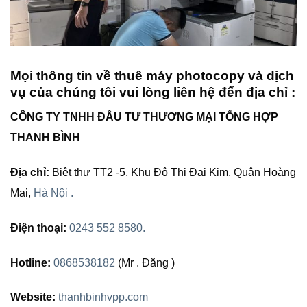
Mọi thông tin về thuê máy photocopy và dịch
vụ của chúng tôi vui lòng liên hệ đến địa chỉ :
CÔNG TY TNHH ĐẦU TƯ THƯƠNG MẠI TỔNG HỢP
THANH BÌNH
Địa chỉ:
Biệt thự TT2 -5, Khu Đô Thị Đại Kim, Quận Hoàng
Mai,
Hà Nội .
Điện thoại:
0243 552 8580.
Hotline:
0868538182
(Mr . Đăng )
Website:
thanhbinhvpp.com