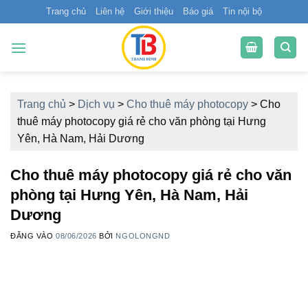
Bỏ
Trang chủ
Liên hệ
Giới thiệu
Báo giá
Tin nội bộ
qua
nội
dung
Trang chủ
>
Dịch vụ
>
Cho thuê máy photocopy
>
Cho
thuê máy photocopy giá rẻ cho văn phòng tại Hưng
Yên, Hà Nam, Hải Dương
Cho thuê máy photocopy giá rẻ cho văn
phòng tại Hưng Yên, Hà Nam, Hải
Dương
ĐĂNG VÀO
08/06/2026
BỞI
NGOLONGND