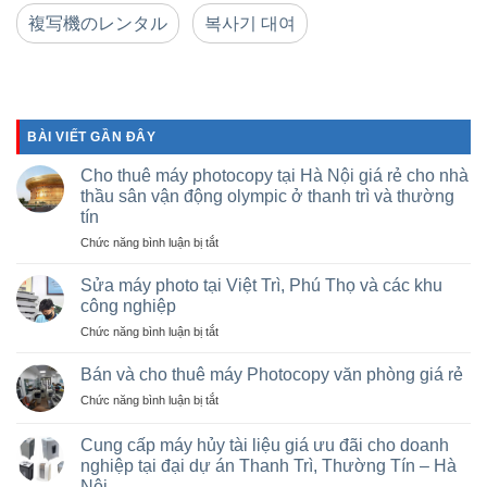
複写機のレンタル
복사기 대여
BÀI VIẾT GẦN ĐÂY
Cho thuê máy photocopy tại Hà Nội giá rẻ cho nhà
thầu sân vận động olympic ở thanh trì và thường
tín
ở
Chức năng bình luận bị tắt
Cho
thuê
Sửa máy photo tại Việt Trì, Phú Thọ và các khu
máy
công nghiệp
photocopy
ở
Chức năng bình luận bị tắt
tại
Sửa
Hà
máy
Nội
Bán và cho thuê máy Photocopy văn phòng giá rẻ
photo
giá
ở
Chức năng bình luận bị tắt
tại
rẻ
Bán
Việt
cho
và
Trì,
Cung cấp máy hủy tài liệu giá ưu đãi cho doanh
nhà
cho
Phú
nghiệp tại đại dự án Thanh Trì, Thường Tín – Hà
thầu
thuê
Thọ
sân
Nội