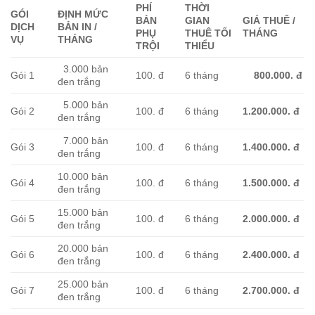
PHÍ
TH
Ờ
I
GÓI
ĐỊNH MỨC
BẢN
GIAN
GIÁ THUÊ /
D
Ị
CH
B
Ả
N IN /
PH
Ụ
THUÊ T
Ố
I
THÁNG
V
Ụ
THÁNG
TR
Ộ
I
THI
Ể
U
3.000 bản
Gói 1
100. đ
6 tháng
800.000.
đ
đen trắng
5.000 bản
Gói 2
100. đ
6 tháng
1.200.000.
đ
đen trắng
7.000 bản
Gói 3
100. đ
6 tháng
1.400.000. đ
đen trắng
10.000 bản
Gói 4
100. đ
6 tháng
1.500.000.
đ
đen trắng
15.000 bản
Gói 5
100. đ
6 tháng
2.000.000.
đ
đen trắng
20.000 bản
Gói 6
100. đ
6 tháng
2.400.000.
đ
đen trắng
25.000 bản
Gói 7
100. đ
6 tháng
2.700.000.
đ
đen trắng