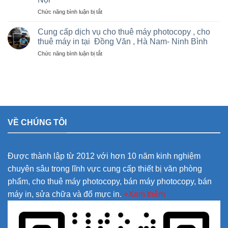
máy
và
vận
Photocopy
ở
Chức năng bình luận bị tắt
các
động
văn
Cung
khu
olympic
phòng
cấp
Cung cấp dịch vụ cho thuê máy photocopy , cho
công
ở
giá
máy
nghiệp
thuê máy in tại Đồng Văn , Hà Nam- Ninh Bình
thanh
rẻ
hủy
trì
ở
Chức năng bình luận bị tắt
tài
và
Cung
liệu
thường
cấp
giá
tín
dịch
ưu
vụ
đãi
cho
cho
thuê
doanh
máy
nghiệp
VỀ CHÚNG TÔI
photocopy
tại
,
đại
cho
dự
thuê
án
Được thành lập từ 2012 với hơn 10 năm kinh nghiệm
máy
Thanh
in
Trì,
chuyên sâu trong lĩnh vực cung cấp thiết bị văn phòng
tại
Thường
phẩm, cho thuê máy photocopy, bán máy photocopy, bán
Đồng
Tín
Văn
–
máy in, sửa chữa và đổ mực in.
+Xem thêm
,
Hà
Hà
Nội
Nam-
Ninh