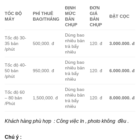
ĐỊNH
ĐƠN
TỐC ĐỘ
PHÍ THUÊ
MỨC
GIÁ
ĐẶT CỌC
MÁY
BAO/THÁNG
BẢN
BẢN
CHỤP
CHỤP
Dùng bao
Tốc độ 30-
nhiêu bản
35 bản
500,000. đ
120. đ
3.000.000. đ
trả bấy
/phút
nhiêu
Dùng bao
Tốc độ 40-
nhiêu bản
50 bản
950,000. đ
120. đ
6.000.000. đ
trả bấy
/phút
nhiêu
Dùng bao
Tốc độ 60
nhiêu bản
– 80 bản
1,500,000. đ
120. đ
8.000.000. đ
trả bấy
/Phút
nhiêu
Khách hàng phù hợp : Công việc In , photo không đều .
Chú ý :