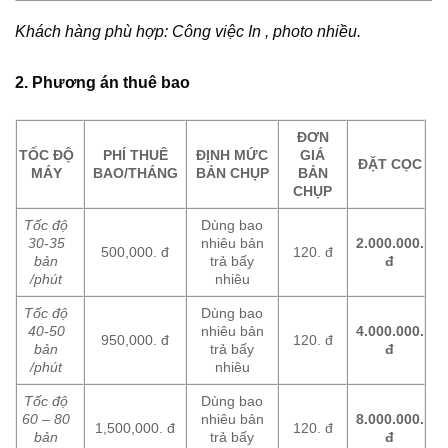
Khách hàng phù hợp: Công việc In , photo nhiều.
2. Phương án thuê bao
ĐƠN
TỐC ĐỘ
PHÍ THUÊ
ĐỊNH MỨC
GIÁ
ĐẶT CỌC
MÁY
BAO/THÁNG
BẢN CHỤP
BẢN
CHỤP
Tốc độ
Dùng bao
30-35
nhiêu bản
2.000.000.
500,000. đ
120. đ
bản
trả bấy
đ
/phút
nhiêu
Tốc độ
Dùng bao
40-50
nhiêu bản
4.000.000.
950,000. đ
120. đ
bản
trả bấy
đ
/phút
nhiêu
Tốc độ
Dùng bao
60 – 80
nhiêu bản
8.000.000.
1,500,000. đ
120. đ
bản
trả bấy
đ