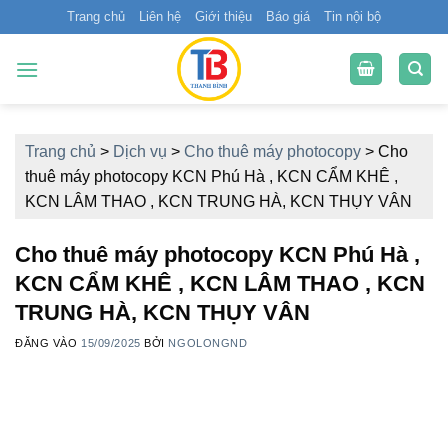
Bỏ
Trang chủ
Liên hệ
Giới thiệu
Báo giá
Tin nội bộ
qua
nội
dung
Trang chủ
>
Dịch vụ
>
Cho thuê máy photocopy
>
Cho
thuê máy photocopy KCN Phú Hà , KCN CẨM KHÊ ,
KCN LÂM THAO , KCN TRUNG HÀ, KCN THỤY VÂN
Cho thuê máy photocopy KCN Phú Hà ,
KCN CẨM KHÊ , KCN LÂM THAO , KCN
TRUNG HÀ, KCN THỤY VÂN
ĐĂNG VÀO
15/09/2025
BỞI
NGOLONGND