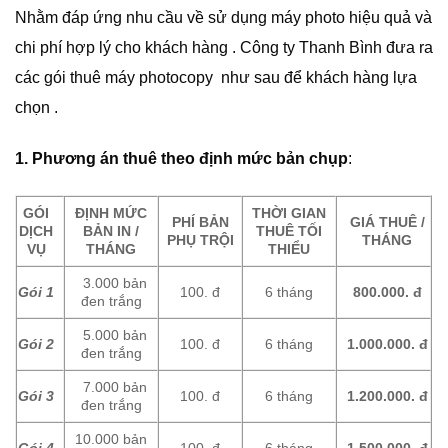
Nhằm đáp ứng nhu cầu về sử dụng máy photo hiệu quả và
chi phí hợp lý cho khách hàng . Công ty Thanh Bình đưa ra
các gói thuê máy photocopy như sau để khách hàng lựa
chọn .
1.
Phương án thuê theo định mức bản chụp
:
GÓI
ĐỊNH MỨC
TH
Ờ
I GIAN
PHÍ BẢN
GIÁ THUÊ /
D
Ị
CH
B
Ả
N IN /
THUÊ T
Ố
I
PH
Ụ
TR
Ộ
I
THÁNG
V
Ụ
THÁNG
THI
Ể
U
3.000 bản
Gói 1
100. đ
6 tháng
800.000.
đ
đen trắng
5.000 bản
Gói 2
100. đ
6 tháng
1.000.000.
đ
đen trắng
7.000 bản
Gói 3
100. đ
6 tháng
1.200.000. đ
đen trắng
10.000 bản