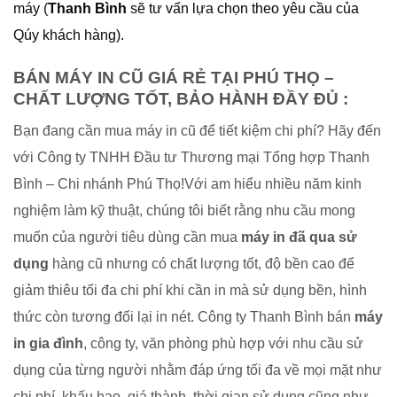
máy (
Thanh Bình
sẽ tư vấn lựa chọn theo yêu cầu của
Qúy khách hàng).
BÁN MÁY IN CŨ GIÁ RẺ TẠI PHÚ THỌ –
CHẤT LƯỢNG TỐT, BẢO HÀNH ĐẦY ĐỦ :
Bạn đang cần mua máy in cũ để tiết kiệm chi phí? Hãy đến
với Công ty TNHH Đầu tư Thương mại Tổng hợp Thanh
Bình – Chi nhánh Phú Thọ!Với am hiểu nhiều năm kinh
nghiệm làm kỹ thuật, chúng tôi biết rằng nhu cầu mong
muốn của người tiêu dùng cần mua
máy in đã qua sử
dụng
hàng cũ nhưng có chất lượng tốt, độ bền cao để
giảm thiêu tối đa chi phí khi cần in mà sử dụng bền, hình
thức còn tương đối lại in nét. Công ty Thanh Bình bán
máy
in gia đình
, công ty, văn phòng phù hợp với nhu cầu sử
dụng của từng người nhằm đáp ứng tối đa về mọi mặt như
chi phí, khấu hao, giá thành, thời gian sử dụng cũng như