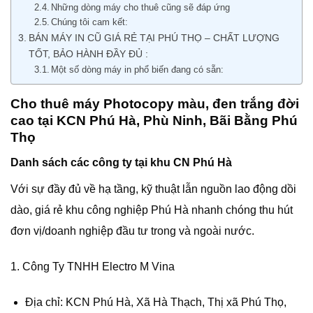
Những dòng máy cho thuê cũng sẽ đáp ứng
Chúng tôi cam kết:
BÁN MÁY IN CŨ GIÁ RẺ TẠI PHÚ THỌ – CHẤT LƯỢNG
TỐT, BẢO HÀNH ĐẦY ĐỦ :
Một số dòng máy in phổ biến đang có sẵn:
Cho thuê máy Photocopy màu, đen trắng đời
cao tại KCN Phú Hà, Phù Ninh, Bãi Bằng Phú
Thọ
Danh sách các công ty tại khu CN Phú Hà
Với sự đầy đủ về hạ tầng, kỹ thuật lẫn nguồn lao động dồi
dào, giá rẻ khu công nghiệp Phú Hà nhanh chóng thu hút
đơn vị/doanh nghiệp đầu tư trong và ngoài nước.
1. Công Ty TNHH Electro M Vina
Địa chỉ: KCN Phú Hà, Xã Hà Thạch, Thị xã Phú Thọ,