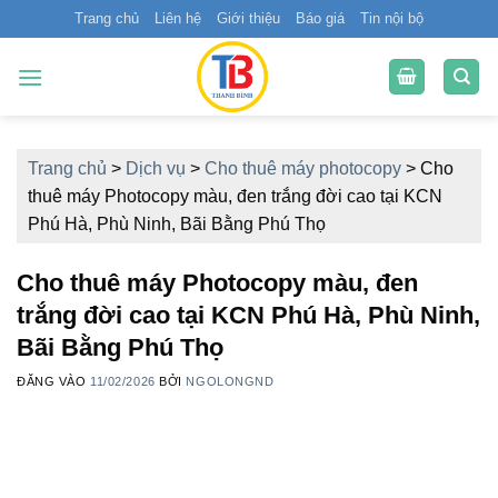
Bỏ
Trang chủ
Liên hệ
Giới thiệu
Báo giá
Tin nội bộ
qua
nội
dung
Trang chủ
>
Dịch vụ
>
Cho thuê máy photocopy
>
Cho
thuê máy Photocopy màu, đen trắng đời cao tại KCN
Phú Hà, Phù Ninh, Bãi Bằng Phú Thọ
Cho thuê máy Photocopy màu, đen
trắng đời cao tại KCN Phú Hà, Phù Ninh,
Bãi Bằng Phú Thọ
ĐĂNG VÀO
11/02/2026
BỞI
NGOLONGND