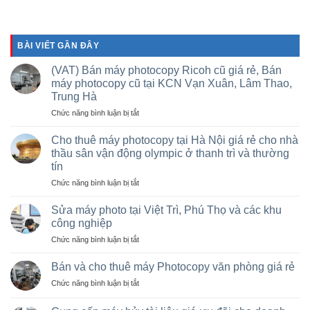
BÀI VIẾT GẦN ĐÂY
(VAT) Bán máy photocopy Ricoh cũ giá rẻ, Bán
máy photocopy cũ tại KCN Vạn Xuân, Lâm Thao,
Trung Hà
ở
Chức năng bình luận bị tắt
(VAT)
Bán
Cho thuê máy photocopy tại Hà Nội giá rẻ cho nhà
máy
thầu sân vận động olympic ở thanh trì và thường
photocopy
tín
Ricoh
ở
Chức năng bình luận bị tắt
cũ
Cho
giá
thuê
rẻ,
Sửa máy photo tại Việt Trì, Phú Thọ và các khu
máy
Bán
công nghiệp
photocopy
máy
ở
Chức năng bình luận bị tắt
tại
photocopy
Sửa
Hà
cũ
máy
Nội
Bán và cho thuê máy Photocopy văn phòng giá rẻ
tại
photo
giá
KCN
ở
Chức năng bình luận bị tắt
tại
rẻ
Vạn
Bán
Việt
cho
Xuân,
và
Trì,