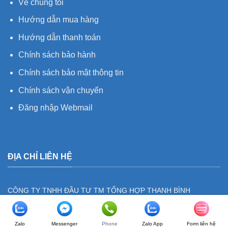
Về chúng tôi
Hướng dẫn mua hàng
Hướng dẫn thanh toán
Chính sách bảo hành
Chính sách bảo mật thông tin
Chính sách vận chuyển
Đăng nhập Webmail
ĐỊA CHỈ LIÊN HỆ
CÔNG TY TNHH ĐẦU TƯ TM TỔNG HỢP THANH BÌNH
Mã số thuế/Số QĐ thành lập :
0105858194
Zalo
Messenger
Phone
Zalo App
Form liên hệ
Trụ sở:
Số 18, ngõ 2, phố Xa La, Phường Hà Đông, Thành phố