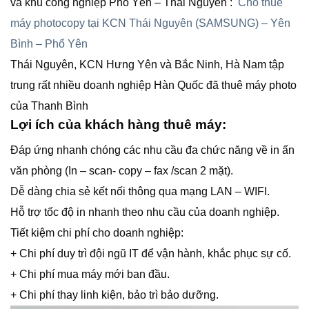
và khu công nghiệp Phổ Yên – Thái Nguyên :
Cho thuê
máy photocopy tại KCN Thái Nguyên (SAMSUNG) – Yên
Bình – Phổ Yên
Thái Nguyên, KCN Hưng Yên và Bắc Ninh, Hà Nam tập
trung rất nhiều doanh nghiệp Hàn Quốc đã thuê máy photo
của Thanh Bình
Lợi ích của khách hàng thuê máy:
Đáp ứng nhanh chóng các nhu cầu đa chức năng về in ấn
văn phòng (In – scan- copy – fax /scan 2 mặt).
Dễ dàng chia sẻ kết nối thông qua mạng LAN – WIFI.
Hỗ trợ tốc độ in nhanh theo nhu cầu của doanh nghiệp.
Tiết kiệm chi phí cho doanh nghiệp:
+ Chi phí duy trì đội ngũ IT để vận hành, khắc phục sự cố.
+ Chi phí mua máy mới ban đầu.
+ Chi phí thay linh kiện, bảo trì bảo dưỡng.