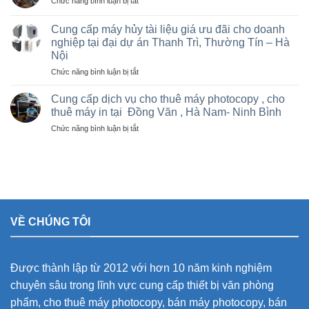
ở
Chức năng bình luận bị tắt
tại
rẻ
Bán
Việt
cho
và
Trì,
Cung cấp máy hủy tài liệu giá ưu đãi cho doanh
nhà
cho
Phú
nghiệp tại đại dự án Thanh Trì, Thường Tín – Hà
thầu
thuê
Thọ
sân
Nội
máy
và
vận
Photocopy
ở
Chức năng bình luận bị tắt
các
động
văn
Cung
khu
olympic
phòng
cấp
Cung cấp dịch vụ cho thuê máy photocopy , cho
công
ở
giá
máy
nghiệp
thuê máy in tại Đồng Văn , Hà Nam- Ninh Bình
thanh
rẻ
hủy
trì
ở
Chức năng bình luận bị tắt
tài
và
Cung
liệu
thường
cấp
giá
tín
dịch
ưu
vụ
đãi
cho
cho
thuê
doanh
máy
nghiệp
VỀ CHÚNG TÔI
photocopy
tại
,
đại
cho
dự
thuê
án
Được thành lập từ 2012 với hơn 10 năm kinh nghiệm
máy
Thanh
in
Trì,
chuyên sâu trong lĩnh vực cung cấp thiết bị văn phòng
tại
Thường
phẩm, cho thuê máy photocopy, bán máy photocopy, bán
Đồng
Tín