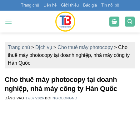
Bỏ
Trang chủ
Liên hệ
Giới thiệu
Báo giá
Tin nội bộ
qua
nội
dung
Trang chủ
>
Dịch vụ
>
Cho thuê máy photocopy
>
Cho
thuê máy photocopy tại doanh nghiệp, nhà máy công ty
Hàn Quốc
Cho thuê máy photocopy tại doanh
nghiệp, nhà máy công ty Hàn Quốc
ĐĂNG VÀO
17/07/2026
BỞI
NGOLONGND