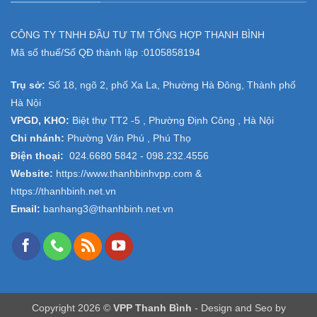
CÔNG TY TNHH ĐẦU TƯ TM TỔNG HỢP THANH BÌNH
Mã số thuế/Số QĐ thành lập :
0105858194
Trụ sở:
Số 18, ngõ 2, phố Xa La, Phường Hà Đông, Thành phố
Hà Nội
VPGD, KHO:
Biệt thự TT2 -5 , Phường Định Công , Hà Nội
Chi nhánh:
Phường Văn Phú , Phú Thọ
Điện thoại:
024.6680 5842 -
098.232.4556
Website:
https://www.thanhbinhvpp.com
&
https://thanhbinh.net.vn
Email:
banhang3@thanhbinh.net.vn
Copyright 2026 ©
VPP Thanh Bình
- Design and Seo by