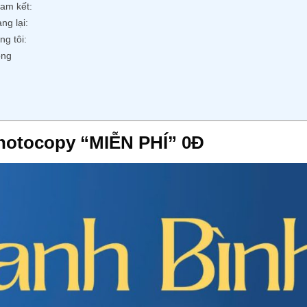
am kết:
ng lại:
g tôi:
ộng
otocopy “MIỄN PHÍ” 0Đ