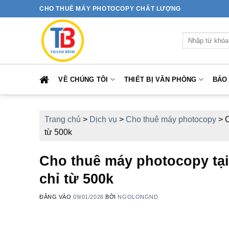
Bỏ
CHO THUÊ MÁY PHOTOCOPY CHẤT LƯỢNG
qua
nội
Tìm
dung
kiếm:
VỀ CHÚNG TÔI
THIẾT BỊ VĂN PHÒNG
BẢO
Trang chủ
>
Dịch vụ
>
Cho thuê máy photocopy
>
C
từ 500k
Cho thuê máy photocopy tại 
chỉ từ 500k
ĐĂNG VÀO
09/01/2026
BỞI
NGOLONGND