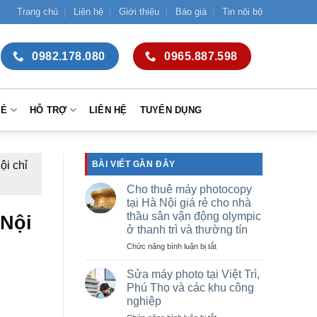
Trang chủ
Liên hệ
Giới thiệu
Báo giá
Tin nội bộ
0982.178.080
0965.887.598
SẺ
HỖ TRỢ
LIÊN HỆ
TUYỂN DỤNG
ội chỉ
BÀI VIẾT GẦN ĐÂY
Cho thuê máy photocopy
tại Hà Nội giá rẻ cho nhà
thầu sân vận động olympic
 Nội
ở thanh trì và thường tín
ở
Chức năng bình luận bị tắt
Cho
thuê
Sửa máy photo tại Việt Trì,
máy
Phú Thọ và các khu công
photocopy
nghiệp
tại