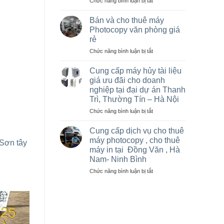
ở
Chức năng bình luận bị tắt
Hà
Sửa
Nội
máy
giá
Bán và cho thuê máy
photo
rẻ
Photocopy văn phòng giá
tại
cho
rẻ
Việt
nhà
ở
Chức năng bình luận bị tắt
Trì,
thầu
Bán
Phú
sân
và
Thọ
vận
Cung cấp máy hủy tài liệu
cho
và
động
giá ưu đãi cho doanh
thuê
các
olympic
nghiệp tại đại dự án Thanh
máy
khu
ở
Trì, Thường Tín – Hà Nội
Photocopy
công
thanh
văn
nghiệp
ở
Chức năng bình luận bị tắt
trì
phòng
Cung
và
giá
cấp
thường
Cung cấp dịch vụ cho thuê
rẻ
máy
tín
máy photocopy , cho thuê
Sơn tây
hủy
máy in tại Đồng Văn , Hà
tài
Nam- Ninh Bình
liệu
giá
ở
Chức năng bình luận bị tắt
ưu
Cung
đãi
cấp
cho
dịch
doanh
vụ
nghiệp
cho
tại
thuê