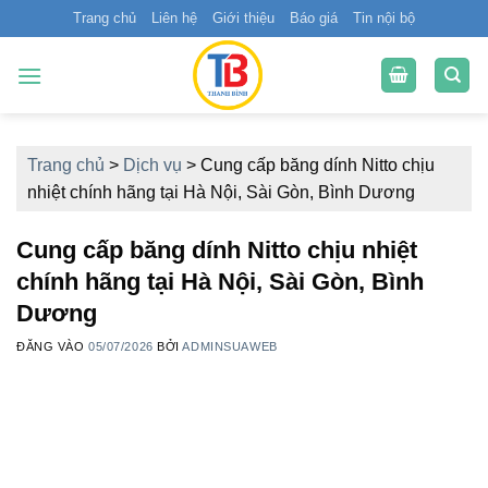
Bỏ
Trang chủ
Liên hệ
Giới thiệu
Báo giá
Tin nội bộ
qua
nội
dung
Trang chủ
>
Dịch vụ
>
Cung cấp băng dính Nitto chịu
nhiệt chính hãng tại Hà Nội, Sài Gòn, Bình Dương
Cung cấp băng dính Nitto chịu nhiệt
chính hãng tại Hà Nội, Sài Gòn, Bình
Dương
ĐĂNG VÀO
05/07/2026
BỞI
ADMINSUAWEB