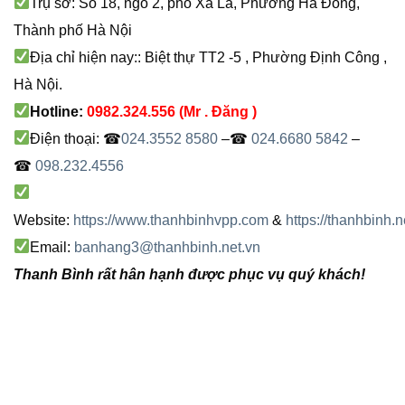
Trụ sở: Số 18, ngõ 2, phố Xa La, Phường Hà Đông,
Thành phố Hà Nội
Địa chỉ hiện nay:: Biệt thự TT2 -5 , Phường Định Công ,
Hà Nội.
Hotline:
0982.324.556
(Mr . Đăng )
Điện thoại: ☎
024.3552 8580
–☎
024.6680 5842
–
☎
098.232.4556
Website:
https://www.thanhbinhvpp.com
&
https://thanhbinh.n
Email:
banhang3@thanhbinh.net.vn
Thanh Bình rất hân hạnh được phục vụ quý khách!