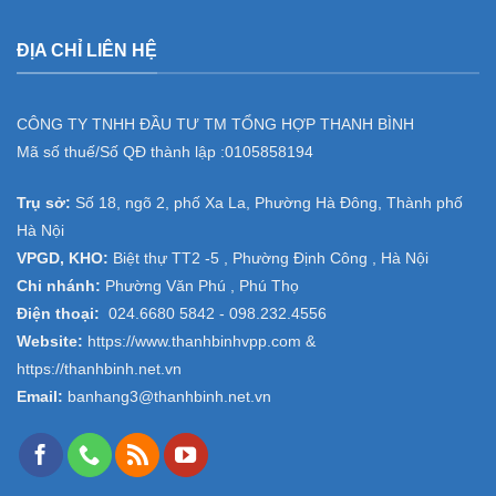
ĐỊA CHỈ LIÊN HỆ
CÔNG TY TNHH ĐẦU TƯ TM TỔNG HỢP THANH BÌNH
Mã số thuế/Số QĐ thành lập :
0105858194
Trụ sở:
Số 18, ngõ 2, phố Xa La, Phường Hà Đông, Thành phố
Hà Nội
VPGD, KHO:
Biệt thự TT2 -5 , Phường Định Công , Hà Nội
Chi nhánh:
Phường Văn Phú , Phú Thọ
Điện thoại:
024.6680 5842 -
098.232.4556
Website:
https://www.thanhbinhvpp.com
&
https://thanhbinh.net.vn
Email:
banhang3@thanhbinh.net.vn