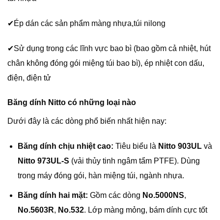
✔Ép dán các sản phẩm màng nhựa,túi nilong
✔Sử dụng trong các lĩnh vực bao bì (bao gồm cả nhiệt, hút
chân không đóng gói miệng túi bao bì), ép nhiệt con dấu,
điện, điện tử
Băng dính Nitto có những loại nào
Dưới đây là các dòng phổ biến nhất hiện nay:
Băng dính chịu nhiệt cao:
Tiêu biểu là
Nitto 903UL
và
Nitto 973UL-S
(vải thủy tinh ngâm tẩm PTFE). Dùng
trong máy đóng gói, hàn miệng túi, ngành nhựa.
Băng dính hai mặt:
Gồm các dòng
No.5000NS
,
No.5603R
,
No.532
. Lớp màng mỏng, bám dính cực tốt