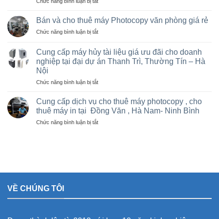
ở
Chức năng bình luận bị tắt
tại
Sửa
Hà
máy
Nội
Bán và cho thuê máy Photocopy văn phòng giá rẻ
photo
giá
ở
Chức năng bình luận bị tắt
tại
rẻ
Bán
Việt
cho
và
Trì,
Cung cấp máy hủy tài liệu giá ưu đãi cho doanh
nhà
cho
Phú
nghiệp tại đại dự án Thanh Trì, Thường Tín – Hà
thầu
thuê
Thọ
sân
Nội
máy
và
vận
Photocopy
ở
Chức năng bình luận bị tắt
các
động
văn
Cung
khu
olympic
phòng
cấp
Cung cấp dịch vụ cho thuê máy photocopy , cho
công
ở
giá
máy
nghiệp
thuê máy in tại Đồng Văn , Hà Nam- Ninh Bình
thanh
rẻ
hủy
trì
ở
Chức năng bình luận bị tắt
tài
và
Cung
liệu
thường
cấp
giá
tín
dịch
ưu
vụ
đãi
cho
cho
thuê
doanh
máy
nghiệp
VỀ CHÚNG TÔI
photocopy
tại
,
đại
cho
dự
thuê
án