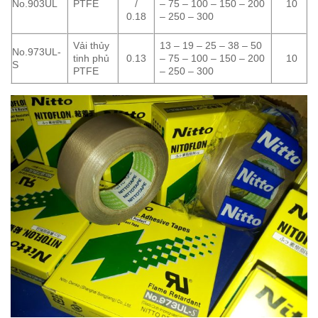
No.903UL
PTFE
– 75 – 100 – 150 – 200
/
10
– 250 – 300
0.18
Vải thủy
13 – 19 – 25 – 38 – 50
No.973UL-
tinh phủ
– 75 – 100 – 150 – 200
0.13
10
S
PTFE
– 250 – 300