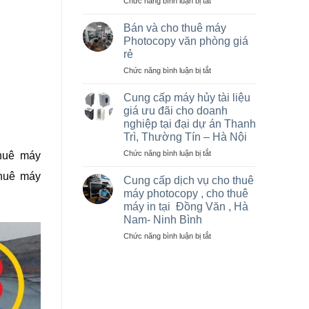
ở
Chức năng bình luận bị tắt
Hà
Sửa
Nội
máy
giá
Bán và cho thuê máy
photo
rẻ
Photocopy văn phòng giá
tại
cho
rẻ
Việt
nhà
ở
Chức năng bình luận bị tắt
Trì,
thầu
Bán
Phú
sân
và
Thọ
vận
Cung cấp máy hủy tài liệu
cho
và
động
giá ưu đãi cho doanh
thuê
các
olympic
nghiệp tại đại dự án Thanh
máy
khu
ở
Trì, Thường Tín – Hà Nội
Photocopy
công
thanh
văn
nghiệp
ở
Chức năng bình luận bị tắt
trì
huê máy
phòng
Cung
và
huê máy
giá
cấp
thường
Cung cấp dịch vụ cho thuê
rẻ
máy
tín
máy photocopy , cho thuê
hủy
máy in tại Đồng Văn , Hà
tài
Nam- Ninh Bình
liệu
giá
ở
Chức năng bình luận bị tắt
ưu
Cung
đãi
cấp
cho
dịch
doanh
vụ
nghiệp
cho
tại
thuê