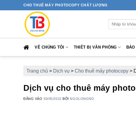
Bỏ
CHO THUÊ MÁY PHOTOCOPY CHẤT LƯỢNG
qua
nội
Tìm
dung
kiếm:
VỀ CHÚNG TÔI
THIẾT BỊ VĂN PHÒNG
BẢO
Trang chủ
>
Dịch vụ
>
Cho thuê máy photocopy
>
D
Dịch vụ cho thuê máy photoc
ĐĂNG VÀO
30/05/2022
BỞI
NGOLONGND