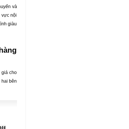
huyển và
u vực nội
tình giàu
 hàng
 giá cho
 hai bên