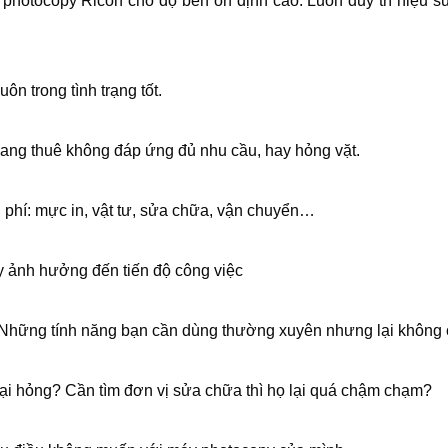
photocopy Ricoh cho độ bền ổn định cao. Luôn duy trì hiệu suấ
n trong tình trạng tốt.
ang thuê không đáp ứng đủ nhu cầu, hay hỏng vặt.
 phí: mực in, vật tư, sửa chữa, vận chuyển…
 ảnh hưởng đến tiến độ công việc
 Những tính năng bạn cần dùng thường xuyên nhưng lại không
ại hỏng? Cần tìm đơn vị sửa chữa thì họ lại quá chậm chạm?