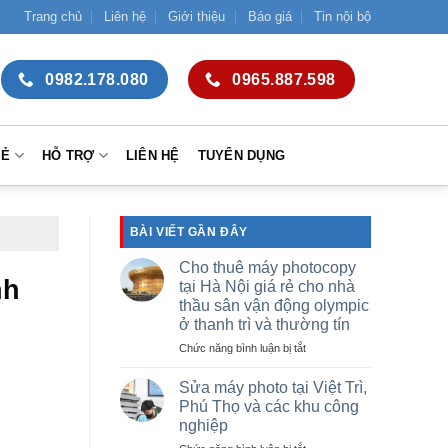
Trang chủ
Liên hệ
Giới thiệu
Báo giá
Tin nội bộ
0982.178.080
0965.887.598
SẺ
HỖ TRỢ
LIÊN HỆ
TUYỂN DỤNG
BÀI VIẾT GẦN ĐÂY
Cho thuê máy photocopy
nh
tại Hà Nội giá rẻ cho nhà
thầu sân vận động olympic
ở thanh trì và thường tín
ở
Chức năng bình luận bị tắt
Cho
thuê
Sửa máy photo tại Việt Trì,
máy
Phú Thọ và các khu công
photocopy
nghiệp
tại