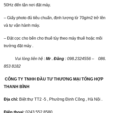
50Hz đến tận nơi đặt máy.
– Giấy photo đủ tiêu chuẩn, định lượng từ 70g/m2 trở lên
và tự vận hành máy.
– Đặt cọc cho bên cho thuê tùy theo máy thuê hoặc môi
trường đặt máy .
Vui lòng liên hệ :
Mr . Đăng
: 098.2324556 – 086.
853 8182
CÔNG TY TNHH ĐẦU TƯ THƯƠNG MẠI TỔNG HỢP
THANH BÌNH
Địa chỉ:
Biệt thự TT2 -5 , Phường Định Công , Hà Nội .
Điện thoại:
0243 552 8580.