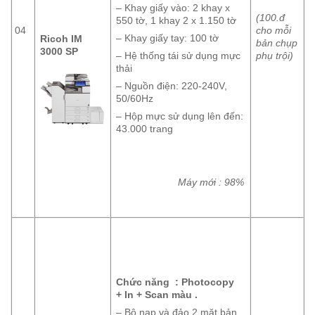
– Khay giấy vào: 2 khay x
(100.đ
550 tờ, 1 khay 2 x 1.150 tờ
04
cho mỗi
– Khay giấy tay: 100 tờ
Ricoh IM
bản chụp
3000 SP
phụ trội)
– Hệ thống tái sử dụng mực
thải
– Nguồn điện: 220-240V,
50/60Hz
– Hộp mực sử dụng lên đến:
43.000 trang
Máy mới : 98%
Chức năng : Photocopy
+ In + Scan màu .
– Bộ nạp và đảo 2 mặt bản