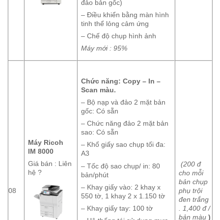
đảo bản gốc)
– Điều khiển bằng màn hình
tinh thể lỏng cảm ứng
– Chế độ chụp hình ảnh
Máy mới : 95%
Chức năng: Copy – In –
Scan màu.
– Bộ nạp và đảo 2 mặt bản
gốc: Có sẵn
– Chức năng đảo 2 mặt bản
sao: Có sẵn
Máy Ricoh
– Khổ giấy sao chụp tối đa:
IM 8000
A3
Giá bán : Liên
(200 đ
– Tốc độ sao chụp/ in: 80
hệ ?
cho mỗi
bản/phút
bản chụp
– Khay giấy vào: 2 khay x
08
phụ trội
550 tờ, 1 khay 2 x 1.150 tờ
đen trắng
. 1,400 đ /
– Khay giấy tay: 100 tờ
bản màu
)