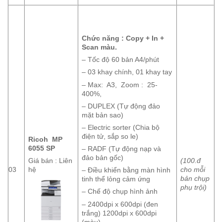
Chức năng : Copy + In +
Scan màu.
– Tốc độ 60 bản A4/phút
– 03 khay chính, 01 khay tay
– Max: A3, Zoom : 25-
400%,
– DUPLEX (Tự động đảo
mặt bản sao)
– Electric sorter (Chia bộ
điện tử, sắp so le)
Ricoh MP
6055 SP
– RADF (Tự động nạp và
đảo bản gốc)
(100.đ
Giá bán : Liên
03
cho mỗi
hệ
– Điều khiển bằng màn hình
bản chụp
tinh thể lỏng cảm ứng
phụ trội)
– Chế độ chụp hình ảnh
– 2400dpi x 600dpi (đen
trắng) 1200dpi x 600dpi
(màu)