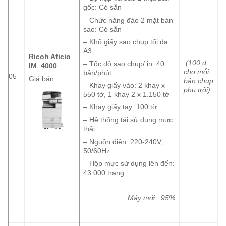
gốc: Có sẵn
– Chức năng đảo 2 mặt bản
sao: Có sẵn
– Khổ giấy sao chụp tối đa:
A3
Ricoh Aficio
(100.đ
– Tốc độ sao chụp/ in: 40
IM 4000
cho mỗi
bản/phút
05
Giá bán :
bản chụp
– Khay giấy vào: 2 khay x
phụ trội)
550 tờ, 1 khay 2 x 1.150 tờ
– Khay giấy tay: 100 tờ
– Hệ thống tái sử dụng mực
thải
– Nguồn điện: 220-240V,
50/60Hz
– Hộp mực sử dụng lên đến:
43.000 trang
Máy mới : 95%