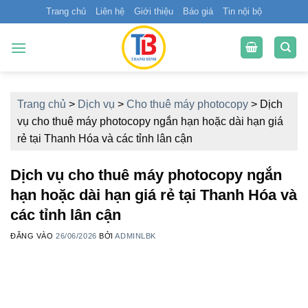
Bỏ
Trang chủ
Liên hệ
Giới thiệu
Báo giá
Tin nội bộ
qua
nội
dung
Trang chủ
>
Dịch vụ
>
Cho thuê máy photocopy
>
Dịch
vụ cho thuê máy photocopy ngắn hạn hoặc dài hạn giá
rẻ tại Thanh Hóa và các tỉnh lân cận
Dịch vụ cho thuê máy photocopy ngắn
hạn hoặc dài hạn giá rẻ tại Thanh Hóa và
các tỉnh lân cận
ĐĂNG VÀO
26/06/2026
BỞI
ADMINLBK