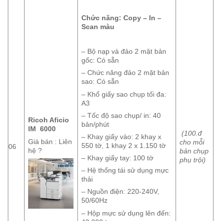
Chức năng: Copy – In –
Scan màu
– Bộ nạp và đảo 2 mặt bản
gốc: Có sẵn
– Chức năng đảo 2 mặt bản
sao: Có sẵn
– Khổ giấy sao chụp tối đa:
A3
– Tốc độ sao chụp/ in: 40
Ricoh Aficio
bản/phút
IM 6000
(100.đ
– Khay giấy vào: 2 khay x
Giá bán : Liên
cho mỗi
550 tờ, 1 khay 2 x 1.150 tờ
06
hệ ?
bản chụp
– Khay giấy tay: 100 tờ
phụ trội)
– Hệ thống tái sử dụng mực
thải
– Nguồn điện: 220-240V,
50/60Hz
– Hộp mực sử dụng lên đến: