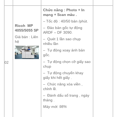
Chức năng : Photo + In
mạng + Scan màu .
– Tốc độ : 40/50 bản /phút.
Ricoh MP
– Đảo bản gốc tự động
4055/5055 SP
ARDF – DF 3090.
Giá bán : Liên
– Quét 1 lần sao chụp
hệ
nhiều lần
– Tự động xoay ảnh bản
gốc.
– Tự động chọn cỡ giấy sao
02
chụp
– Tự động chuyển khay
giấy khi hết giấy .
– Chức năng xóa viền ,
chỉnh lề.
– Đánh dấu số trang , ngày
tháng .
Máy mới: 98%