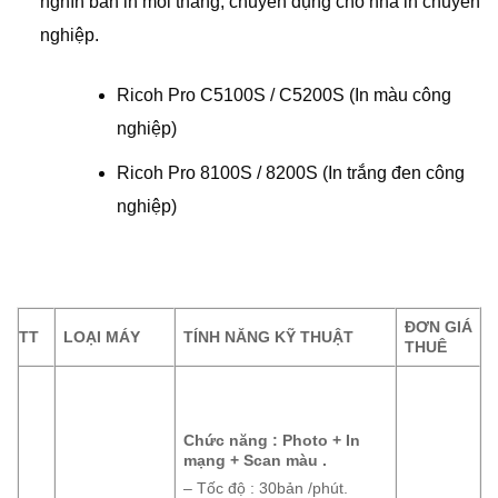
nghìn bản in mỗi tháng, chuyên dụng cho nhà in chuyên
nghiệp.
Ricoh Pro C5100S / C5200S (In màu công
nghiệp)
Ricoh Pro 8100S / 8200S (In trắng đen công
nghiệp)
ĐƠN GIÁ
TT
LOẠI MÁY
TÍNH NĂNG KỸ THUẬT
THUÊ
Chức năng : Photo + In
mạng + Scan màu .
– Tốc độ : 30bản /phút.