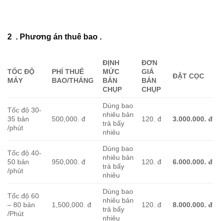
2 . Phương án thuê bao .
ĐỊNH
ĐƠN
TỐC ĐỘ
PHÍ THUÊ
MỨC
GIÁ
ĐẶT CỌC
MÁY
BAO/THÁNG
BẢN
BẢN
CHỤP
CHỤP
Dùng bao
Tốc độ 30-
nhiêu bản
35 bản
500,000. đ
120. đ
3.000.000. đ
trả bấy
/phút
nhiêu
Dùng bao
Tốc độ 40-
nhiêu bản
50 bản
950,000. đ
120. đ
6.000.000. đ
trả bấy
/phút
nhiêu
Dùng bao
Tốc độ 60
nhiêu bản
– 80 bản
1,500,000. đ
120. đ
8.000.000. đ
trả bấy
/Phút
nhiêu