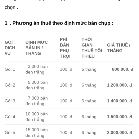
chọn .
1 .
Phương án thuê theo định mức bản chụp
:
PHÍ
TH
Ờ
I
GÓI
ĐỊNH MỨC
BẢN
GIAN
GIÁ THUÊ /
D
Ị
CH
B
Ả
N IN /
PH
Ụ
THUÊ T
Ố
I
THÁNG
V
Ụ
THÁNG
TR
Ộ
I
THI
Ể
U
3.000 bản
Gói 1
100. đ
6 tháng
800.000.
đ
đen trắng
5.000 bản
Gói 2
100. đ
6 tháng
1.200.000.
đ
đen trắng
7.000 bản
Gói 3
100. đ
6 tháng
1.400.000. đ
đen trắng
10.000 bản
Gói 4
100. đ
6 tháng
1.500.000.
đ
đen trắng
15.000 bản
Gói 5
100. đ
6 tháng
2.000.000.
đ
đen trắng