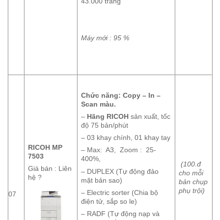
43.000 trang
Máy mới : 95 %
Chức năng: Copy – In –
Scan
màu
.
–
Hãng RICOH
sản xuất, tốc
độ 75 bản/phút
– 03 khay chính, 01 khay tay
RICOH MP
– Max: A3, Zoom : 25-
7503
400%,
(100.đ
Giá bán : Liên
– DUPLEX (Tự động đảo
cho mỗi
hệ ?
mặt bản sao)
bản chụp
phụ trội)
– Electric sorter (Chia bộ
07
điện tử, sắp so le)
– RADF (Tự động nạp và