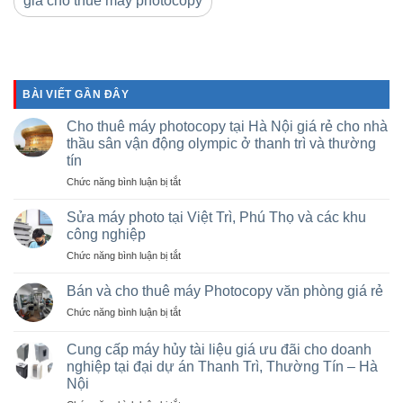
giá cho thuê máy photocopy
BÀI VIẾT GẦN ĐÂY
Cho thuê máy photocopy tại Hà Nội giá rẻ cho nhà
thầu sân vận động olympic ở thanh trì và thường
tín
ở
Chức năng bình luận bị tắt
Cho
thuê
Sửa máy photo tại Việt Trì, Phú Thọ và các khu
máy
công nghiệp
photocopy
ở
Chức năng bình luận bị tắt
tại
Sửa
Hà
máy
Nội
Bán và cho thuê máy Photocopy văn phòng giá rẻ
photo
giá
ở
Chức năng bình luận bị tắt
tại
rẻ
Bán
Việt
cho
và
Trì,
Cung cấp máy hủy tài liệu giá ưu đãi cho doanh
nhà
cho
Phú
nghiệp tại đại dự án Thanh Trì, Thường Tín – Hà
thầu
thuê
Thọ
sân
Nội
máy
và
vận
Photocopy