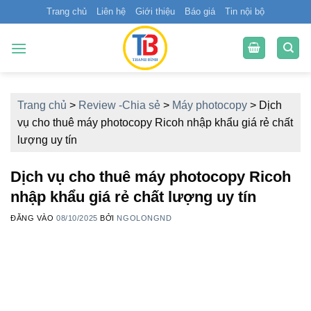
Bỏ
Trang chủ
Liên hệ
Giới thiệu
Báo giá
Tin nội bộ
qua
nội
dung
Trang chủ
>
Review -Chia sẻ
>
Máy photocopy
>
Dịch
vụ cho thuê máy photocopy Ricoh nhập khẩu giá rẻ chất
lượng uy tín
Dịch vụ cho thuê máy photocopy Ricoh
nhập khẩu giá rẻ chất lượng uy tín
ĐĂNG VÀO
08/10/2025
BỞI
NGOLONGND