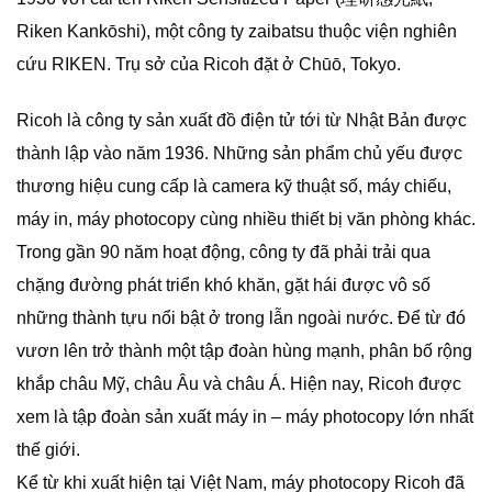
Riken Kankōshi), một công ty zaibatsu thuộc viện nghiên
cứu RIKEN. Trụ sở của Ricoh đặt ở Chūō, Tokyo.
Ricoh là công ty sản xuất đồ điện tử tới từ Nhật Bản được
thành lập vào năm 1936. Những sản phẩm chủ yếu được
thương hiệu cung cấp là camera kỹ thuật số, máy chiếu,
máy in, máy photocopy cùng nhiều thiết bị văn phòng khác.
Trong gần 90 năm hoạt động, công ty đã phải trải qua
chặng đường phát triển khó khăn, gặt hái được vô số
những thành tựu nổi bật ở trong lẫn ngoài nước. Để từ đó
vươn lên trở thành một tập đoàn hùng mạnh, phân bố rộng
khắp châu Mỹ, châu Âu và châu Á. Hiện nay, Ricoh được
xem là tập đoàn sản xuất máy in – máy photocopy lớn nhất
thế giới.
Kể từ khi xuất hiện tại Việt Nam, máy photocopy Ricoh đã