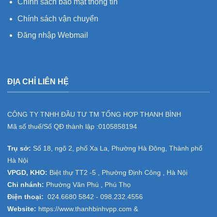
Chính sách bảo mật thông tin
Chính sách vận chuyển
Đăng nhập Webmail
ĐỊA CHỈ LIÊN HỆ
CÔNG TY TNHH ĐẦU TƯ TM TỔNG HỢP THANH BÌNH
Mã số thuế/Số QĐ thành lập :
0105858194
Trụ sở:
Số 18, ngõ 2, phố Xa La, Phường Hà Đông, Thành phố
Hà Nội
VPGD, KHO:
Biệt thự TT2 -5 , Phường Định Công , Hà Nội
Chi nhánh:
Phường Văn Phú , Phú Thọ
Điện thoại:
024.6680 5842 -
098.232.4556
Website:
https://www.thanhbinhvpp.com
&