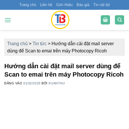
Bỏ
Trang chủ
Liên hệ
Giới thiệu
Báo giá
Tin nội bộ
qua
nội
dung
Trang chủ
>
Tin tức
>
Hướng dẫn cài đặt mail server
dùng để Scan to emai trên máy Photocopy Ricoh
Hướng dẫn cài đặt mail server dùng để
Scan to emai trên máy Photocopy Ricoh
ĐĂNG VÀO
01/02/2025
BỞI
XUANTHU