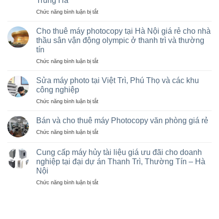
Trung Hà
ở
Chức năng bình luận bị tắt
(VAT)
Bán
Cho thuê máy photocopy tại Hà Nội giá rẻ cho nhà
máy
thầu sân vận động olympic ở thanh trì và thường
photocopy
tín
Ricoh
ở
Chức năng bình luận bị tắt
cũ
Cho
giá
thuê
rẻ,
Sửa máy photo tại Việt Trì, Phú Thọ và các khu
máy
Bán
công nghiệp
photocopy
máy
ở
Chức năng bình luận bị tắt
tại
photocopy
Sửa
Hà
cũ
máy
Nội
Bán và cho thuê máy Photocopy văn phòng giá rẻ
tại
photo
giá
KCN
ở
Chức năng bình luận bị tắt
tại
rẻ
Vạn
Bán
Việt
cho
Xuân,
và
Trì,
Cung cấp máy hủy tài liệu giá ưu đãi cho doanh
nhà
Lâm
cho
Phú
nghiệp tại đại dự án Thanh Trì, Thường Tín – Hà
thầu
Thao,
thuê
Thọ
sân
Trung
Nội
máy
và
vận
Hà
Photocopy
ở
Chức năng bình luận bị tắt
các
động
văn
Cung
khu
olympic
phòng
cấp
công
ở
giá
máy
nghiệp
thanh
rẻ
hủy
trì