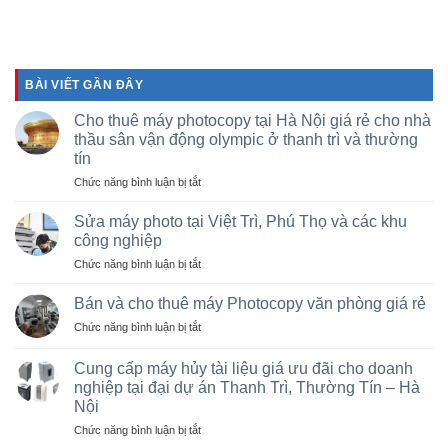
BÀI VIẾT GẦN ĐÂY
Cho thuê máy photocopy tại Hà Nội giá rẻ cho nhà
thầu sân vận động olympic ở thanh trì và thường
tín
ở
Chức năng bình luận bị tắt
Cho
thuê
Sửa máy photo tại Việt Trì, Phú Thọ và các khu
máy
công nghiệp
photocopy
ở
Chức năng bình luận bị tắt
tại
Sửa
Hà
máy
Nội
Bán và cho thuê máy Photocopy văn phòng giá rẻ
photo
giá
ở
Chức năng bình luận bị tắt
tại
rẻ
Bán
Việt
cho
và
Trì,
Cung cấp máy hủy tài liệu giá ưu đãi cho doanh
nhà
cho
Phú
nghiệp tại đại dự án Thanh Trì, Thường Tín – Hà
thầu
thuê
Thọ
sân
Nội
máy
và
vận
Photocopy
ở
Chức năng bình luận bị tắt
các
động
văn
Cung