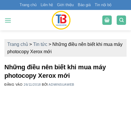
Bỏ
Trang chủ
Liên hệ
Giới thiệu
Báo giá
Tin nội bộ
qua
nội
dung
Trang chủ
>
Tin tức
>
Những điều nên biết khi mua máy
photocopy Xerox mới
Những điều nên biết khi mua máy
photocopy Xerox mới
ĐĂNG VÀO
26/11/2018
BỞI
ADMINSUAWEB