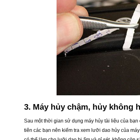
3. Máy hủy chậm, hủy không h
Sau một thời gian sử dụng máy hủy tài liệu của bạn 
tiên các bạn nên kiểm tra xem lưỡi dao hủy của má
có thể làm cho lưỡi dao bị ẩm và gỉ sét, không còn 