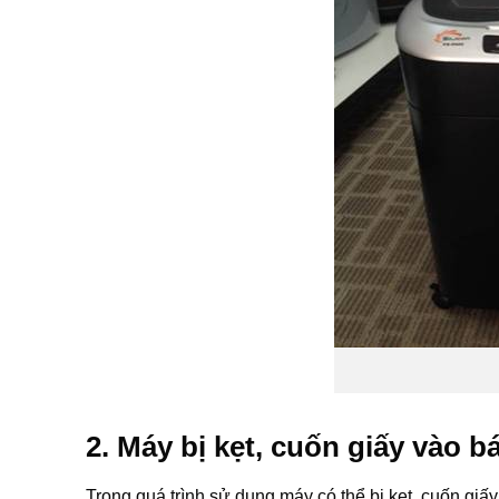
2. Máy bị kẹt, cuốn giấy vào b
Trong quá trình sử dụng máy có thể bị kẹt, cuốn g