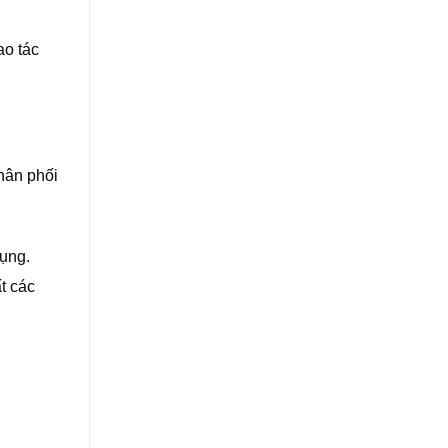
ao tác
hân phối
dụng.
t các