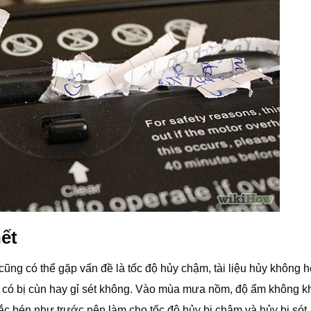
ết
cũng có thể gặp vấn đề là tốc độ hủy chậm, tài liệu hủy không h
y có bị cùn hay gỉ sét không. Vào mùa mưa nồm, độ ẩm không k
sắc bén như trước nên làm cho tốc độ hủy bị chậm và hủy bị sót.