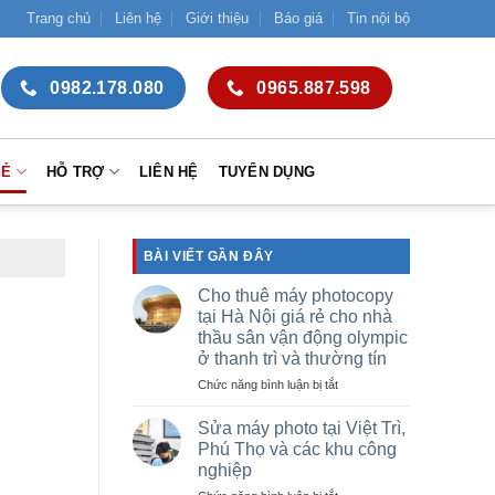
Trang chủ
Liên hệ
Giới thiệu
Báo giá
Tin nội bộ
0982.178.080
0965.887.598
SẺ
HỖ TRỢ
LIÊN HỆ
TUYỂN DỤNG
BÀI VIẾT GẦN ĐÂY
Cho thuê máy photocopy
tại Hà Nội giá rẻ cho nhà
thầu sân vận động olympic
ở thanh trì và thường tín
ở
Chức năng bình luận bị tắt
Cho
thuê
Sửa máy photo tại Việt Trì,
máy
Phú Thọ và các khu công
photocopy
nghiệp
tại