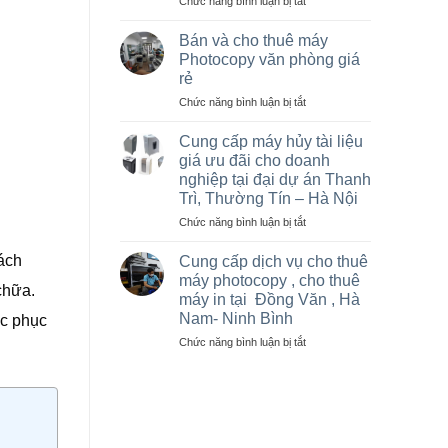
ở
Chức năng bình luận bị tắt
Hà
Sửa
Nội
máy
giá
Bán và cho thuê máy
photo
rẻ
Photocopy văn phòng giá
tại
cho
rẻ
Việt
nhà
ở
Chức năng bình luận bị tắt
Trì,
thầu
Bán
Phú
sân
và
Thọ
vận
Cung cấp máy hủy tài liệu
cho
và
động
giá ưu đãi cho doanh
thuê
các
olympic
nghiệp tại đại dự án Thanh
máy
khu
ở
Trì, Thường Tín – Hà Nội
Photocopy
công
thanh
văn
nghiệp
ở
Chức năng bình luận bị tắt
trì
phòng
Cung
và
giá
cấp
thường
cách
Cung cấp dịch vụ cho thuê
rẻ
máy
tín
máy photocopy , cho thuê
chữa.
hủy
máy in tại Đồng Văn , Hà
tài
Nam- Ninh Bình
ắc phục
liệu
giá
ở
Chức năng bình luận bị tắt
ưu
Cung
đãi
cấp
cho
dịch
doanh
vụ
nghiệp
cho
tại
thuê