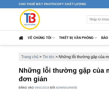
Bỏ
CHO THUÊ MÁY PHOTOCOPY CHẤT LƯỢNG
qua
nội
Tìm
dung
kiếm:
VỀ CHÚNG TÔI
THIẾT BỊ VĂN PHÒNG
BẢO
Trang chủ
>
Tin tức
>
Những lỗi thường gặp của má
Những lỗi thường gặp của m
đơn giản
ĐĂNG VÀO
09/01/2019
BỞI
ADMINSUAWEB