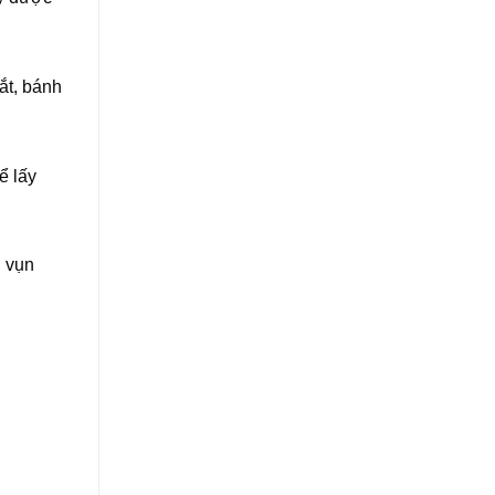
ắt, bánh
ể lấy
h vụn