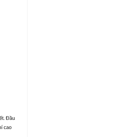
ết. Đầu
hí cao