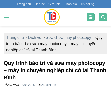
Bỏ
Trang chủ
Liên hệ
Giới thiệu
Báo giá
Tin nội bộ
qua
nội
dung
Trang chủ
>
Dịch vụ
>
Sữa chữa máy photocopy
>
Quy
trình bảo trì và sửa máy photocopy – máy in chuyên
nghiệp chỉ có tại Thanh Bình
Quy trình bảo trì và sửa máy photocopy
– máy in chuyên nghiệp chỉ có tại Thanh
Bình
ĐĂNG VÀO
18/08/2025
BỞI
ADMINLBK