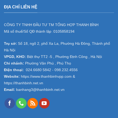
ĐỊA CHỈ LIÊN HỆ
CÔNG TY TNHH ĐẦU TƯ TM TỔNG HỢP THANH BÌNH
Mã số thuế/Số QĐ thành lập :
0105858194
Trụ sở:
Số 18, ngõ 2, phố Xa La, Phường Hà Đông, Thành phố
Hà Nội
VPGD, KHO:
Biệt thự TT2 -5 , Phường Định Công , Hà Nội
Chi nhánh:
Phường Văn Phú , Phú Thọ
Điện thoại:
024.6680 5842 -
098.232.4556
Website:
https://www.thanhbinhvpp.com
&
https://thanhbinh.net.vn
Email:
banhang3@thanhbinh.net.vn