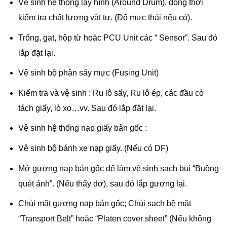
Vệ sinh hệ thống lấy hình (Around Drum), đồng thời
kiểm tra chất lượng vật tư. (Đổ mực thải nếu có).
Trống, gạt, hộp từ hoặc PCU Unit các “ Sensor”. Sau đó
lắp đặt lại.
Vệ sinh bộ phận sấy mực (Fusing Unit)
Kiểm tra và vệ sinh : Ru lô sấy, Ru lô ép, các đầu cò
tách giấy, lò xo…vv. Sau đó lắp đặt lại.
Vệ sinh hệ thống nạp giấy bản gốc :
Vệ sinh bộ bánh xe nạp giấy. (Nếu có DF)
Mở gương nạp bản gốc để làm vệ sinh sạch bụi “Buồng
quét ảnh”. (Nếu thấy dơ), sau đó lắp gương lại.
Chùi mặt gương nạp bản gốc; Chùi sạch bề mặt
“Transport Belt” hoặc “Platen cover sheet” (Nếu không