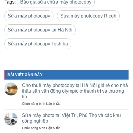
Tags:
Báo giá sửa chữa máy photocopy
Sửa máy photocopy
Sửa máy photocopy Ricoh
Sửa máy photocopy tại Hà Nội
Sửa máy photocopy Toshiba
BÀI VIẾT GẦN ĐÂY
Cho thuê máy photocopy tại Hà Nội giá rẻ cho nhà
thầu sân vận động olympic ở thanh trì và thường
tín
ở
Chức năng bình luận bị tắt
Cho
thuê
Sửa máy photo tại Việt Trì, Phú Thọ và các khu
máy
công nghiệp
photocopy
ở
Chức năng bình luận bị tắt
tại
Sửa