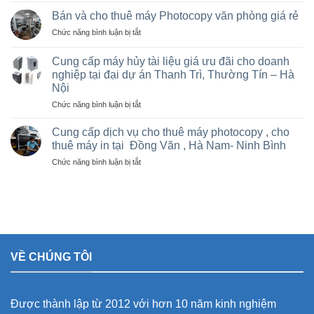
Hà
máy
Nội
Bán và cho thuê máy Photocopy văn phòng giá rẻ
photo
giá
ở
Chức năng bình luận bị tắt
tại
rẻ
Bán
Việt
cho
và
Trì,
Cung cấp máy hủy tài liệu giá ưu đãi cho doanh
nhà
cho
Phú
nghiệp tại đại dự án Thanh Trì, Thường Tín – Hà
thầu
thuê
Thọ
sân
Nội
máy
và
vận
Photocopy
ở
Chức năng bình luận bị tắt
các
động
văn
Cung
khu
olympic
phòng
cấp
Cung cấp dịch vụ cho thuê máy photocopy , cho
công
ở
giá
máy
nghiệp
thuê máy in tại Đồng Văn , Hà Nam- Ninh Bình
thanh
rẻ
hủy
trì
ở
Chức năng bình luận bị tắt
tài
và
Cung
liệu
thường
cấp
giá
tín
dịch
ưu
vụ
đãi
cho
cho
thuê
doanh
máy
nghiệp
VỀ CHÚNG TÔI
photocopy
tại
,
đại
cho
dự
thuê
án
Được thành lập từ 2012 với hơn 10 năm kinh nghiệm
máy
Thanh