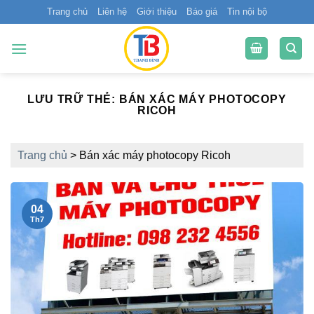
Bỏ
Trang chủ
Liên hệ
Giới thiệu
Báo giá
Tin nội bộ
qua
nội
dung
LƯU TRỮ THẺ:
BÁN XÁC MÁY PHOTOCOPY
RICOH
Trang chủ
>
Bán xác máy photocopy Ricoh
04
Th7