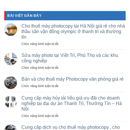
BÀI VIẾT GẦN ĐÂY
Cho thuê máy photocopy tại Hà Nội giá rẻ cho nhà
thầu sân vận động olympic ở thanh trì và thường
tín
ở
Chức năng bình luận bị tắt
Cho
thuê
Sửa máy photo tại Việt Trì, Phú Thọ và các khu
máy
công nghiệp
photocopy
ở
Chức năng bình luận bị tắt
tại
Sửa
Hà
máy
Nội
Bán và cho thuê máy Photocopy văn phòng giá rẻ
photo
giá
ở
Chức năng bình luận bị tắt
tại
rẻ
Bán
Việt
cho
và
Trì,
Cung cấp máy hủy tài liệu giá ưu đãi cho doanh
nhà
cho
Phú
nghiệp tại đại dự án Thanh Trì, Thường Tín – Hà
thầu
thuê
Thọ
sân
Nội
máy
và
vận
Photocopy
ở
Chức năng bình luận bị tắt
các
động
văn
Cung
khu
olympic
phòng
cấp
Cung cấp dịch vụ cho thuê máy photocopy , cho
công
ở