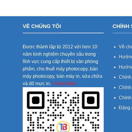
VỀ CHÚNG TÔI
CHÍNH
Được thành lập từ 2012 với hơn 10
Về chú
năm kinh nghiệm chuyên sâu trong
Hướng
lĩnh vực cung cấp thiết bị văn phòng
Hướng
phẩm, cho thuê máy photocopy, bán
máy photocopy, bán máy in, sửa chữa
Chính
và đổ mực in.
+Xem thêm
Chính 
Chính
Đăng 