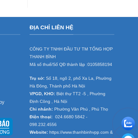
rẻ
máy
tín
hủy
tài
liệu
giá
ĐỊA CHỈ LIÊN HỆ
ưu
đãi
cho
doanh
nghiệp
CÔNG TY TNHH ĐẦU TƯ TM TỔNG HỢP
tại
THANH BÌNH
đại
dự
Mã số thuế/Số QĐ thành lập :
0105858194
án
Thanh
Trụ sở:
Số 18, ngõ 2, phố Xa La, Phường
Trì,
Thường
Hà Đông, Thành phố Hà Nội
Tín
VPGD, KHO:
Biệt thự TT2 -5 , Phường
–
Hà
Định Công , Hà Nội
py
Nội
Chi nhánh:
Phường Văn Phú , Phú Thọ
Điện thoại:
024.6680 5842 -
098.232.4556
Website:
https://www.thanhbinhvpp.com
&