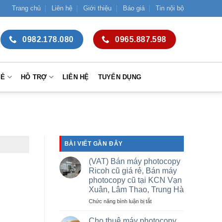
Trang chủ
Liên hệ
Giới thiệu
Báo giá
Tin nội bộ
0982.178.080
0965.887.598
SẺ
HỖ TRỢ
LIÊN HỆ
TUYỂN DỤNG
BÀI VIẾT GẦN ĐÂY
(VAT) Bán máy photocopy
Ricoh cũ giá rẻ, Bán máy
photocopy cũ tại KCN Vạn
Xuân, Lâm Thao, Trung Hà
ở
Chức năng bình luận bị tắt
(VAT)
Bán
Cho thuê máy photocopy