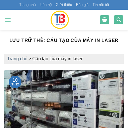
Bỏ
Trang chủ
Liên hệ
Giới thiệu
Báo giá
Tin nội bộ
qua
nội
dung
LƯU TRỮ THẺ:
CẤU TẠO CỦA MÁY IN LASER
Trang chủ
>
Cấu tạo của máy in laser
10
Th12