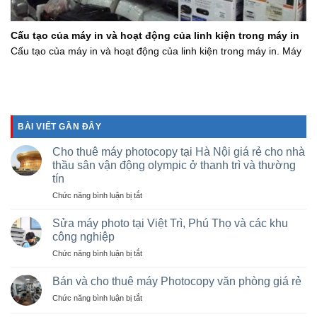
Cấu tạo của máy in và hoạt động của linh kiện trong máy in
Cấu tạo của máy in và hoạt động của linh kiện trong máy in. Máy
BÀI VIẾT GẦN ĐÂY
Cho thuê máy photocopy tại Hà Nội giá rẻ cho nhà
thầu sân vận động olympic ở thanh trì và thường
tín
ở
Chức năng bình luận bị tắt
Cho
thuê
Sửa máy photo tại Việt Trì, Phú Thọ và các khu
máy
công nghiệp
photocopy
ở
Chức năng bình luận bị tắt
tại
Sửa
Hà
máy
Nội
Bán và cho thuê máy Photocopy văn phòng giá rẻ
photo
giá
ở
Chức năng bình luận bị tắt
tại
rẻ
Bán
Việt
cho