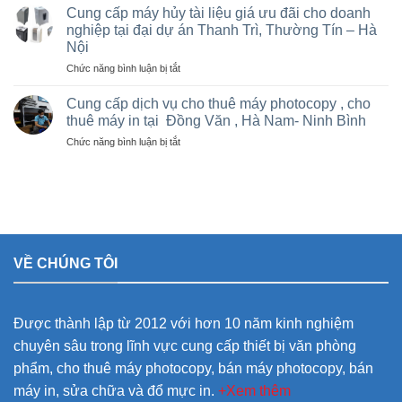
và
Trì,
Cung cấp máy hủy tài liệu giá ưu đãi cho doanh
nhà
cho
Phú
nghiệp tại đại dự án Thanh Trì, Thường Tín – Hà
thầu
thuê
Thọ
sân
Nội
máy
và
vận
Photocopy
ở
Chức năng bình luận bị tắt
các
động
văn
Cung
khu
olympic
phòng
cấp
Cung cấp dịch vụ cho thuê máy photocopy , cho
công
ở
giá
máy
nghiệp
thuê máy in tại Đồng Văn , Hà Nam- Ninh Bình
thanh
rẻ
hủy
trì
ở
Chức năng bình luận bị tắt
tài
và
Cung
liệu
thường
cấp
giá
tín
dịch
ưu
vụ
đãi
cho
cho
thuê
doanh
máy
nghiệp
VỀ CHÚNG TÔI
photocopy
tại
,
đại
cho
dự
thuê
án
Được thành lập từ 2012 với hơn 10 năm kinh nghiệm
máy
Thanh
in
Trì,
chuyên sâu trong lĩnh vực cung cấp thiết bị văn phòng
tại
Thường
phẩm, cho thuê máy photocopy, bán máy photocopy, bán
Đồng
Tín
Văn
–
máy in, sửa chữa và đổ mực in.
+Xem thêm
,