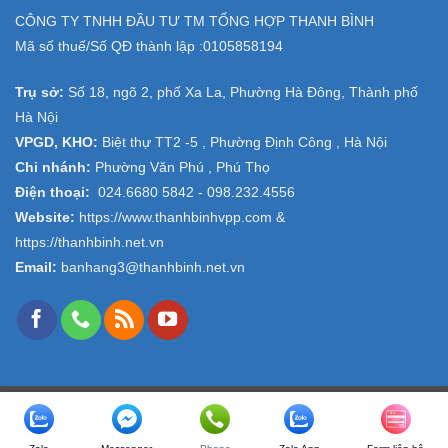
CÔNG TY TNHH ĐẦU TƯ TM TỔNG HỢP THANH BÌNH
Mã số thuế/Số QĐ thành lập :
0105858194
Trụ sở:
Số 18, ngõ 2, phố Xa La, Phường Hà Đông, Thành phố
Hà Nội
VPGD, KHO:
Biệt thự TT2 -5 , Phường Định Công , Hà Nội
Chi nhánh:
Phường Văn Phú , Phú Thọ
Điện thoại:
024.6680 5842 -
098.232.4556
Website:
https://www.thanhbinhvpp.com
&
https://thanhbinh.net.vn
Email:
banhang3@thanhbinh.net.vn
Copyright 2026 ©
VPP Thanh Bình
- Design and Seo by
ngolongnd.net