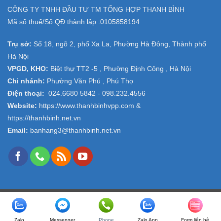
CÔNG TY TNHH ĐẦU TƯ TM TỔNG HỢP THANH BÌNH
Mã số thuế/Số QĐ thành lập :
0105858194
Trụ sở:
Số 18, ngõ 2, phố Xa La, Phường Hà Đông, Thành phố
Hà Nội
VPGD, KHO:
Biệt thự TT2 -5 , Phường Định Công , Hà Nội
Chi nhánh:
Phường Văn Phú , Phú Thọ
Điện thoại:
024.6680 5842 -
098.232.4556
Website:
https://www.thanhbinhvpp.com
&
https://thanhbinh.net.vn
Email:
banhang3@thanhbinh.net.vn
Copyright 2026 ©
VPP Thanh Bình
- Design and Seo by
ngolongnd.net
Zalo
Messenger
Phone
Zalo App
Form liên hệ