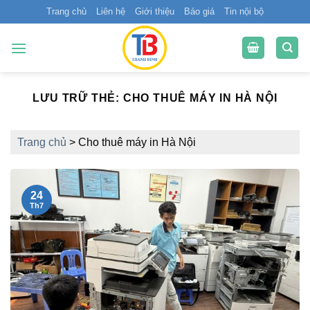
Bỏ
Trang chủ
Liên hệ
Giới thiệu
Báo giá
Tin nội bộ
qua
nội
dung
LƯU TRỮ THẺ:
CHO THUÊ MÁY IN HÀ NỘI
Trang chủ
>
Cho thuê máy in Hà Nội
24
Th7