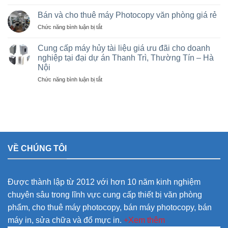
Sửa
Hà
cũ
máy
Nội
Bán và cho thuê máy Photocopy văn phòng giá rẻ
tại
photo
giá
KCN
ở
Chức năng bình luận bị tắt
tại
rẻ
Vạn
Bán
Việt
cho
Xuân,
và
Trì,
Cung cấp máy hủy tài liệu giá ưu đãi cho doanh
nhà
Lâm
cho
Phú
nghiệp tại đại dự án Thanh Trì, Thường Tín – Hà
thầu
Thao,
thuê
Thọ
sân
Trung
Nội
máy
và
vận
Hà
Photocopy
ở
Chức năng bình luận bị tắt
các
động
văn
Cung
khu
olympic
phòng
cấp
công
ở
giá
máy
nghiệp
thanh
rẻ
hủy
trì
tài
và
liệu
thường
giá
tín
VỀ CHÚNG TÔI
ưu
đãi
cho
doanh
Được thành lập từ 2012 với hơn 10 năm kinh nghiệm
nghiệp
tại
chuyên sâu trong lĩnh vực cung cấp thiết bị văn phòng
đại
phẩm, cho thuê máy photocopy, bán máy photocopy, bán
dự
án
máy in, sửa chữa và đổ mực in.
+Xem thêm
Thanh