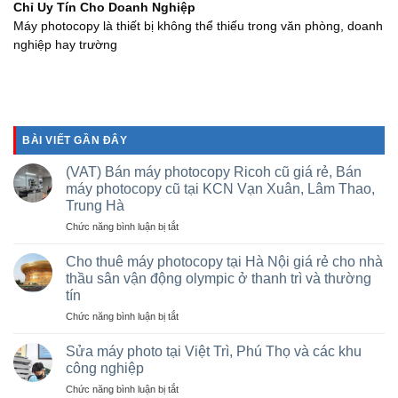
Chỉ Uy Tín Cho Doanh Nghiệp
Máy photocopy là thiết bị không thể thiếu trong văn phòng, doanh
nghiệp hay trường
BÀI VIẾT GẦN ĐÂY
(VAT) Bán máy photocopy Ricoh cũ giá rẻ, Bán
máy photocopy cũ tại KCN Vạn Xuân, Lâm Thao,
Trung Hà
ở
Chức năng bình luận bị tắt
(VAT)
Bán
Cho thuê máy photocopy tại Hà Nội giá rẻ cho nhà
máy
thầu sân vận động olympic ở thanh trì và thường
photocopy
tín
Ricoh
ở
Chức năng bình luận bị tắt
cũ
Cho
giá
thuê
rẻ,
Sửa máy photo tại Việt Trì, Phú Thọ và các khu
máy
Bán
công nghiệp
photocopy
máy
ở
Chức năng bình luận bị tắt
tại
photocopy