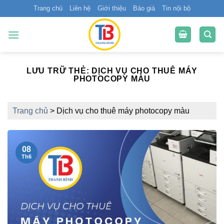
Bỏ
Trang chủ
Liên hệ
Giới thiệu
Báo giá
Tin nội bộ
qua
nội
dung
LƯU TRỮ THẺ:
DỊCH VỤ CHO THUÊ MÁY
PHOTOCOPY MÀU
Trang chủ
>
Dịch vụ cho thuê máy photocopy màu
08
Th6