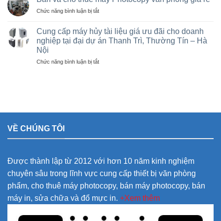
photo
giá
KCN
ở
Chức năng bình luận bị tắt
tại
rẻ
Vạn
Bán
Việt
cho
Xuân,
và
Trì,
Cung cấp máy hủy tài liệu giá ưu đãi cho doanh
nhà
Lâm
cho
Phú
nghiệp tại đại dự án Thanh Trì, Thường Tín – Hà
thầu
Thao,
thuê
Thọ
sân
Trung
Nội
máy
và
vận
Hà
Photocopy
ở
Chức năng bình luận bị tắt
các
động
văn
Cung
khu
olympic
phòng
cấp
công
ở
giá
máy
nghiệp
thanh
rẻ
hủy
trì
tài
và
liệu
thường
giá
tín
VỀ CHÚNG TÔI
ưu
đãi
cho
doanh
Được thành lập từ 2012 với hơn 10 năm kinh nghiệm
nghiệp
tại
chuyên sâu trong lĩnh vực cung cấp thiết bị văn phòng
đại
phẩm, cho thuê máy photocopy, bán máy photocopy, bán
dự
án
máy in, sửa chữa và đổ mực in.
+Xem thêm
Thanh
Trì,
Thường