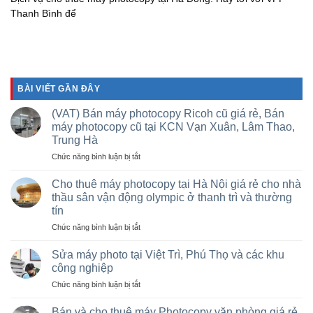
Thanh Bình để
BÀI VIẾT GẦN ĐÂY
(VAT) Bán máy photocopy Ricoh cũ giá rẻ, Bán
máy photocopy cũ tại KCN Vạn Xuân, Lâm Thao,
Trung Hà
ở
Chức năng bình luận bị tắt
(VAT)
Bán
Cho thuê máy photocopy tại Hà Nội giá rẻ cho nhà
máy
thầu sân vận động olympic ở thanh trì và thường
photocopy
tín
Ricoh
ở
Chức năng bình luận bị tắt
cũ
Cho
giá
thuê
rẻ,
Sửa máy photo tại Việt Trì, Phú Thọ và các khu
máy
Bán
công nghiệp
photocopy
máy
ở
Chức năng bình luận bị tắt
tại
photocopy
Sửa
Hà
cũ
máy
Nội
Bán và cho thuê máy Photocopy văn phòng giá rẻ
tại