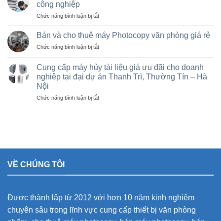
máy
Bán
công nghiệp
photocopy
máy
ở
Chức năng bình luận bị tắt
tại
photocopy
Sửa
Hà
cũ
máy
Nội
Bán và cho thuê máy Photocopy văn phòng giá rẻ
tại
photo
giá
KCN
ở
Chức năng bình luận bị tắt
tại
rẻ
Vạn
Bán
Việt
cho
Xuân,
và
Trì,
Cung cấp máy hủy tài liệu giá ưu đãi cho doanh
nhà
Lâm
cho
Phú
nghiệp tại đại dự án Thanh Trì, Thường Tín – Hà
thầu
Thao,
thuê
Thọ
sân
Trung
Nội
máy
và
vận
Hà
Photocopy
ở
Chức năng bình luận bị tắt
các
động
văn
Cung
khu
olympic
phòng
cấp
công
ở
giá
máy
nghiệp
thanh
rẻ
hủy
trì
tài
và
liệu
thường
giá
tín
VỀ CHÚNG TÔI
ưu
đãi
cho
doanh
Được thành lập từ 2012 với hơn 10 năm kinh nghiệm
nghiệp
tại
chuyên sâu trong lĩnh vực cung cấp thiết bị văn phòng
đại