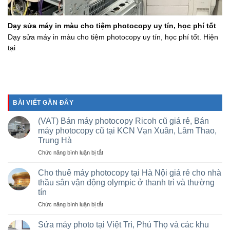
Dạy sửa máy in màu cho tiệm photocopy uy tín, học phí tốt
Dạy sửa máy in màu cho tiệm photocopy uy tín, học phí tốt. Hiện
tại
BÀI VIẾT GẦN ĐÂY
(VAT) Bán máy photocopy Ricoh cũ giá rẻ, Bán
máy photocopy cũ tại KCN Vạn Xuân, Lâm Thao,
Trung Hà
ở
Chức năng bình luận bị tắt
(VAT)
Bán
Cho thuê máy photocopy tại Hà Nội giá rẻ cho nhà
máy
thầu sân vận động olympic ở thanh trì và thường
photocopy
tín
Ricoh
ở
Chức năng bình luận bị tắt
cũ
Cho
giá
thuê
rẻ,
Sửa máy photo tại Việt Trì, Phú Thọ và các khu