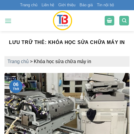
Bỏ
Trang chủ
Liên hệ
Giới thiệu
Báo giá
Tin nội bộ
qua
nội
dung
LƯU TRỮ THẺ:
KHÓA HỌC SỬA CHỮA MÁY IN
Trang chủ
>
Khóa học sửa chữa máy in
06
Th9