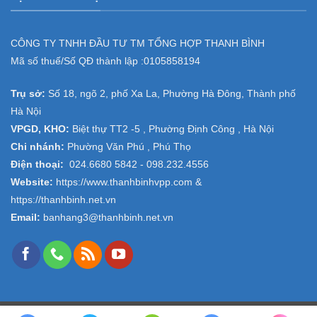
CÔNG TY TNHH ĐẦU TƯ TM TỔNG HỢP THANH BÌNH
Mã số thuế/Số QĐ thành lập :
0105858194
Trụ sở:
Số 18, ngõ 2, phố Xa La, Phường Hà Đông, Thành phố
Hà Nội
VPGD, KHO:
Biệt thự TT2 -5 , Phường Định Công , Hà Nội
Chi nhánh:
Phường Văn Phú , Phú Thọ
Điện thoại:
024.6680 5842 -
098.232.4556
Website:
https://www.thanhbinhvpp.com
&
https://thanhbinh.net.vn
Email:
banhang3@thanhbinh.net.vn
Copyright 2026 ©
VPP Thanh Bình
- Design and Seo by