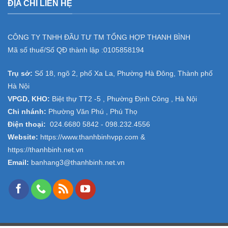
ĐỊA CHỈ LIÊN HỆ
CÔNG TY TNHH ĐẦU TƯ TM TỔNG HỢP THANH BÌNH
Mã số thuế/Số QĐ thành lập :
0105858194
Trụ sở:
Số 18, ngõ 2, phố Xa La, Phường Hà Đông, Thành phố
Hà Nội
VPGD, KHO:
Biệt thự TT2 -5 , Phường Định Công , Hà Nội
Chi nhánh:
Phường Văn Phú , Phú Thọ
Điện thoại:
024.6680 5842 -
098.232.4556
Website:
https://www.thanhbinhvpp.com
&
https://thanhbinh.net.vn
Email:
banhang3@thanhbinh.net.vn