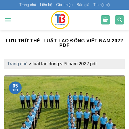
Bỏ
Trang chủ
Liên hệ
Giới thiệu
Báo giá
Tin nội bộ
qua
nội
dung
LƯU TRỮ THẺ:
LUẬT LAO ĐỘNG VIỆT NAM 2022
PDF
Trang chủ
>
luật lao động việt nam 2022 pdf
05
Th1