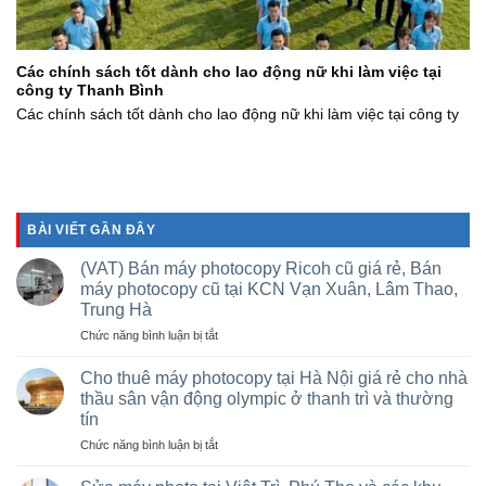
Các chính sách tốt dành cho lao động nữ khi làm việc tại
công ty Thanh Bình
Các chính sách tốt dành cho lao động nữ khi làm việc tại công ty
BÀI VIẾT GẦN ĐÂY
(VAT) Bán máy photocopy Ricoh cũ giá rẻ, Bán
máy photocopy cũ tại KCN Vạn Xuân, Lâm Thao,
Trung Hà
ở
Chức năng bình luận bị tắt
(VAT)
Bán
Cho thuê máy photocopy tại Hà Nội giá rẻ cho nhà
máy
thầu sân vận động olympic ở thanh trì và thường
photocopy
tín
Ricoh
ở
Chức năng bình luận bị tắt
cũ
Cho
giá
thuê
rẻ,